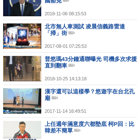
國豁免
2018-11-06 08:15:53
北市無人車測試 凌晨信義路雷達
「掃」街
2017-08-01 07:25:53
普悠瑪43分鐘通聯曝光 司機多次求援
直到翻車
2018-10-25 14:13:18
漢字還可以這樣學？悠遊字在台北孔
廟
2017-11-14 16:49:51
上任週年滿意度六都墊底 柯P回：比
韓差不簡單