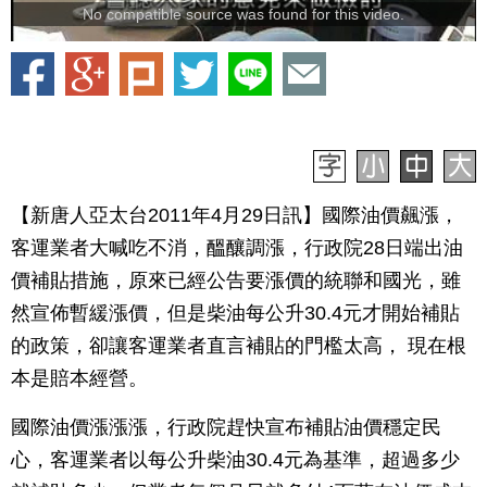
No compatible source was found for this video.
【新唐人亞太台2011年4月29日訊】國際油價飆漲，
客運業者大喊吃不消，醞釀調漲，行政院28日端出油
價補貼措施，原來已經公告要漲價的統聯和國光，雖
然宣佈暫緩漲價，但是柴油每公升30.4元才開始補貼
的政策，卻讓客運業者直言補貼的門檻太高， 現在根
本是賠本經營。
國際油價漲漲漲，行政院趕快宣布補貼油價穩定民
心，客運業者以每公升柴油30.4元為基準，超過多少