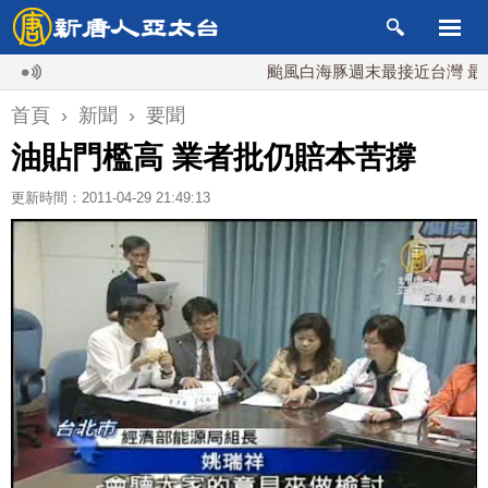
颱風白海豚週末最接近台灣 最快9日
首頁
›
新聞
›
要聞
油貼門檻高 業者批仍賠本苦撐
更新時間：2011-04-29 21:49:13