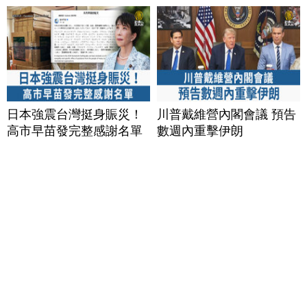
日本強震台灣挺身賑災！
川普戴維營內閣會議 預告
高市早苗發完整感謝名單
數週內重擊伊朗