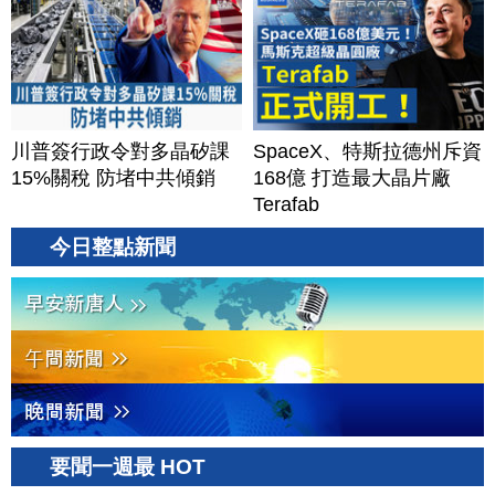
川普簽行政令對多晶矽課
SpaceX、特斯拉德州斥資
15%關稅 防堵中共傾銷
168億 打造最大晶片廠
Terafab
今日整點新聞
要聞一週最 HOT