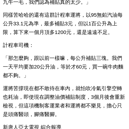
九牛一毛，我們認為補貼真的太少。」
同樣苦哈哈的還有這群計程車運將，以95無鉛汽油每
公升33.1元為準，最多補貼3元，但以1百公升為上
限，算下來一個月頂多1200元，還是遠遠不足。
計程車司機：
「那怎麼夠，跟以前一樣嘛，每公升補貼三塊。我們
一天平均要加20公升油，等於才60元，買一碗牛肉麵
都不夠。」
運將苦撐現在都不敢待在車內，就怕吹冷氣引擎空轉
也耗油，即使現在調整油價補貼制度，3個月後會重新
檢視，但這項機制客運業者和運將都不樂見，擔心只
是頭痛醫頭，腳痛醫腳。
新唐人亞太電視 綜合報導