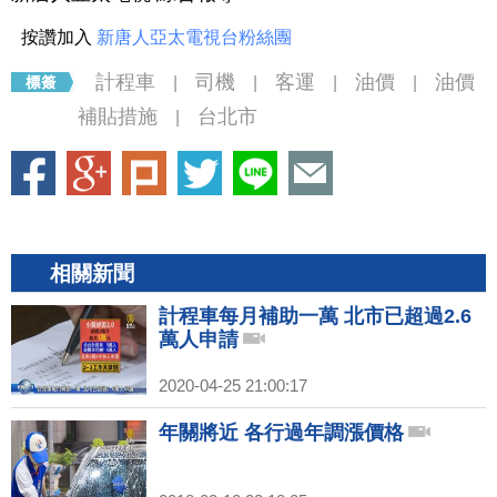
按讚加入
新唐人亞太電視台粉絲團
計程車
司機
客運
油價
油價
|
|
|
|
補貼措施
台北市
|
相關新聞
計程車每月補助一萬 北市已超過2.6
萬人申請
2020-04-25 21:00:17
年關將近 各行過年調漲價格