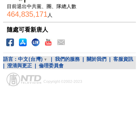
目前退出中共黨、團、隊總人數
464,835,171
人
隨處可看新唐人
語言：
中文(台灣)
|
我們的服務
|
關於我們
|
客服資訊
|
澄清與更正
|
倫理委員會
Copyright ©2002-2023