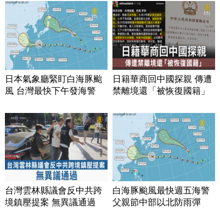
日本氣象廳緊盯白海豚颱
日籍華商回中國探親 傳遭
風 台灣最快下午發海警
禁離境還「被恢復國籍」
台灣雲林縣議會反中共跨
白海豚颱風最快週五海警
境鎮壓提案 無異議通過
父親節中部以北防雨彈