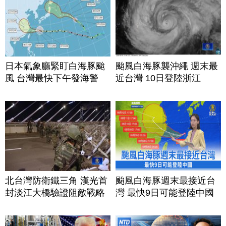
日本氣象廳緊盯白海豚颱
颱風白海豚襲沖繩 週末最
風 台灣最快下午發海警
近台灣 10日登陸浙江
北台灣防衛鐵三角 漢光首
颱風白海豚週末最接近台
封淡江大橋驗證阻敵戰略
灣 最快9日可能登陸中國