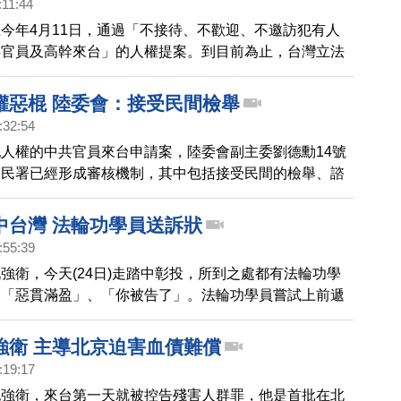
:11:44
今年4月11日，通過「不接待、不歡迎、不邀訪犯有人
共官員及高幹來台」的人權提案。到目前為止，台灣立法
方議會已經相繼通過這個人權提案。台中市議員對自由與
價值表示關心和聲援。今天，他們也呼籲台中市長胡志
權惡棍 陸委會：接受民間檢舉
中市躍升成為人權城市。
:32:54
人權的中共官員來台申請案，陸委會副主委劉德勳14號
移民署已經形成審核機制，其中包括接受民間的檢舉、諮
團體以及上 網查詢，但民團表示，台灣政府應該提早公
的中共官員，民間才能進行檢舉。
中台灣 法輪功學員送訴狀
:55:39
強衛，今天(24日)走踏中彰投，所到之處都有法輪功學
，「惡貫滿盈」、「你被告了」。法輪功學員嘗試上前遞
隨車人員阻擋，而現場保安層層戒備，連台灣媒體都無法
強衛 主導北京迫害血債難償
:19:17
記強衛，來台第一天就被控告殘害人群罪，他是首批在北