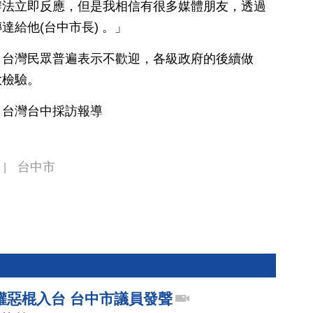
辦法立即反應，但是我相信有很多媒體朋友，透過
給他(台中市長) 。」
，台灣民眾普遍表示不歡迎，各級政府的後續做
大檢驗。
適鳴 趙揚 台灣台中採訪報導
台中市
|
權惡棍入台 台中市議員發聲