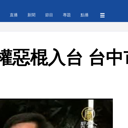
直播
新聞
節目
專題
點播
權惡棍入台 台中