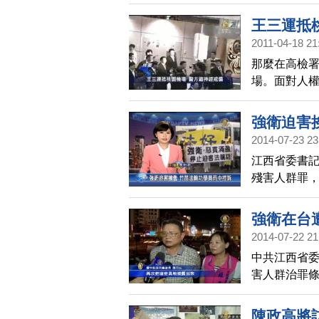
來台，安徽
與迫害法輪
王三運抵
在他抵達台
2011-04-18 21
求高檢署緊
那麼在高檢
場。面對人
記者當眾提
開。 「你在
強衛迫害
提問，王三
2014-07-23 23
人權惡棍來
江西省委書
駐，對民眾
殘害人群罪
迫害訴求，
參訪行程，
暴制止，同
(23日)所
強衛在台
訴強衛，迫
2014-07-22 21
中共江西省委
害人群治罪條
到之處，都
黨派支持追
陳政高將