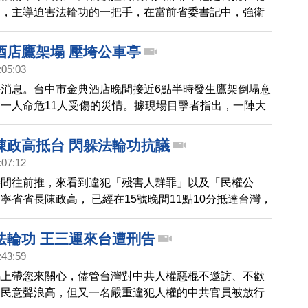
民，主導迫害法輪功的一把手，在當前省委書記中，強衛
嚴重的元兇之一，請看我們的整理報導。
酒店鷹架塌 壓垮公車亭
:05:03
消息。台中市金典酒店晚間接近6點半時發生鷹架倒塌意
一人命危11人受傷的災情。據現場目擊者指出，一陣大
牆鷹架倒塌，由於事發當時是交通尖峰時間，消防隊還在
人受困。目前中港路往沙鹿方向四線道封閉。有進一步的
陳政高抵台 閃躲法輪功抗議
隨時為您作插播報導。
:07:12
時間往前推，來看到違犯「殘害人群罪」以及「民權公
寧省省長陳政高， 已經在15號晚間11點10分抵達台灣，
高一進入機場大廳，立即受到台灣法輪功學員的抗議，強
迎陳政高來台訪問的訴求，同時當面告知陳政高，已經在
法輪功 王三運來台遭刑告
事控告。帶您看到當時現場的情況。
:43:59
馬上帶您來關心，儘管台灣對中共人權惡棍不邀訪、不歡
的民意聲浪高，但又一名嚴重違犯人權的中共官員被放行