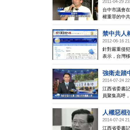
2011-04-29 23
台中市議會在
權重罪的中
院和15個地
人權的普世
禁中共人
強，能讓台
2012-06-16 21
針對嚴重侵犯
表示，台灣
詢提出檢舉的
告申請來台
強衛走踏
2014-07-24 22
江西省委書記
員聚集高呼
訴狀，卻被
進入採訪。
人權惡棍
2014-07-24 21
江西省委書