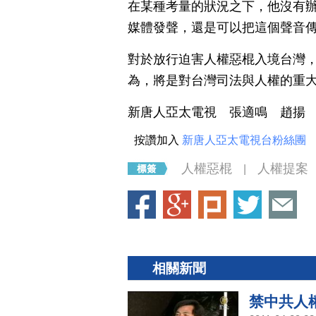
在某種考量的狀況之下，他沒有
媒體發聲，還是可以把這個聲音傳達
對於放行迫害人權惡棍入境台灣
為，將是對台灣司法與人權的重
新唐人亞太電視 張
按讚加入
新唐人亞太電視台粉絲團
人權惡棍
人權提案
|
相關新聞
禁中共人