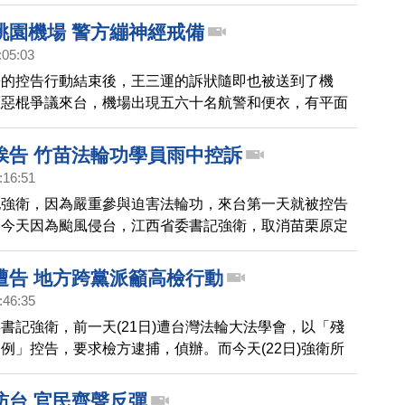
省長王三運被指控在四川、福建、安徽三個省分，嚴重參
功，造成多位學員被迫害致死，台灣法輪功團體今天早上
桃園機場 警方繃神經戒備
灣前，向高檢署按鈴控告王三運違犯「殘害人群罪」，要
:05:03
急偵辦、逮捕。
署的控告行動結束後，王三運的訴狀隨即也被送到了機
權惡棍爭議來台，機場出現五六十名航警和便衣，有平面
出王三運挨告的問題，但王三運則是頭也不回，匆匆離
台灣被告了，你有甚麼想法，你要回應嗎」 平面記者大聲
挨告 竹苗法輪功學員雨中控訴
運頭也不回的離開，但身旁十幾位戒護人員很緊張，爭議
:16:51
台，航警大陣仗，管制所有人員，只讓陸方的歡迎單位進
記強衛，因為嚴重參與迫害法輪功，來台第一天就被控告
進行盤查驅離。不過，現場還是可以聽到法輪功學員的反
，今天因為颱風侵台，江西省委書記強衛，取消苗栗原定
另外，在畫面中可以看到，本台攝影記者也被航警人員粗
直接和縣長劉政鴻餐敘，但不論到了新竹還是苗栗，今天
時用手遮住攝影鏡
有行程，仍舊有大批穿著黃衫的法輪功學員，風雨無阻的控
遭告 地方跨黨派籲高檢行動
害法輪功的殘忍罪行。
:46:35
書記強衛，前一天(21日)遭台灣法輪大法學會，以「殘
例」控告，要求檢方逮捕，偵辦。而今天(22日)強衛所
能聽到法輪功學員要求「停止迫害」的聲浪，地方人士跨
究人權惡棍責任，也呼籲高檢署盡快採取法律行動。
訪台 官民齊聲反彈