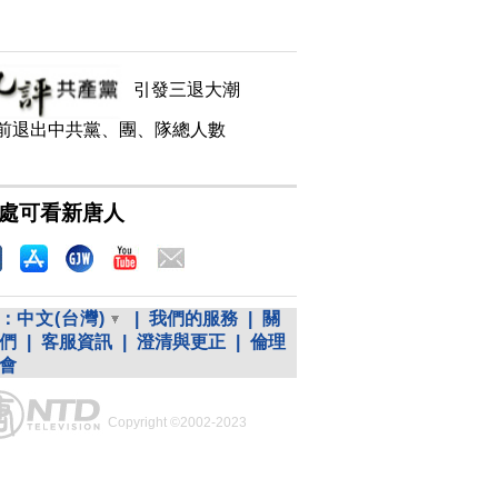
引發三退大潮
前退出中共黨、團、隊總人數
處可看新唐人
：
中文(台灣)
|
我們的服務
|
關
們
|
客服資訊
|
澄清與更正
|
倫理
會
Copyright ©2002-2023