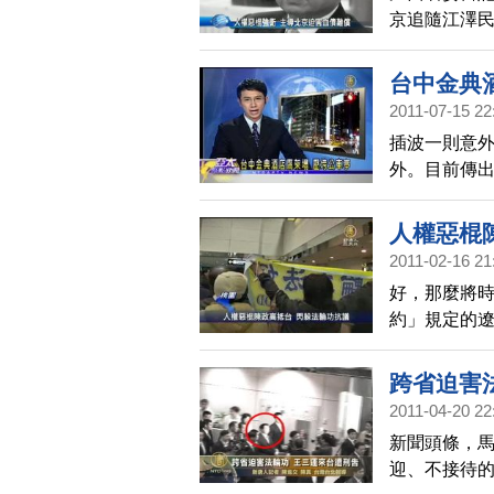
京追隨江澤
算是迫害最
台中金典
2011-07-15 22
插波一則意外
外。目前傳出
風讓酒店外
搜尋是否有
人權惡棍
消息我們會
2011-02-16 21
好，那麼將
約」規定的遼
不過當陳政
烈表達不歡
跨省迫害
台灣受到刑
2011-04-20 22
新聞頭條，
迎、不接待