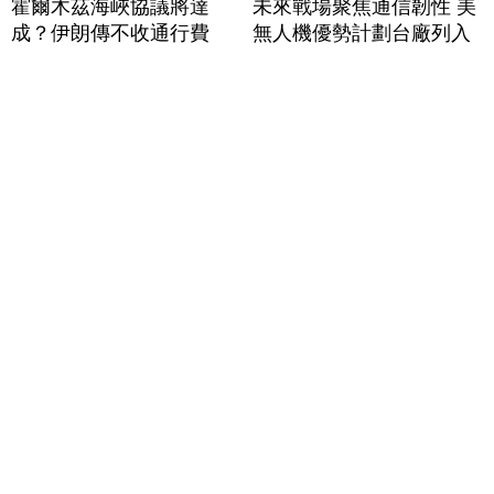
霍爾木茲海峽協議將達
未來戰場聚焦通信韌性 美
成？伊朗傳不收通行費
無人機優勢計劃台廠列入