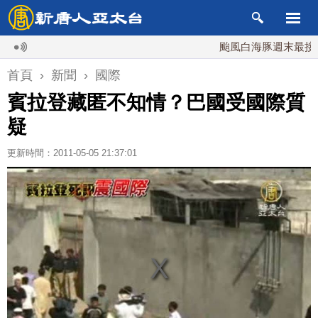
颱風白海豚週末最接近台灣
首頁
›
新聞
›
國際
賓拉登藏匿不知情？巴國受國際質
疑
更新時間：2011-05-05 21:37:01