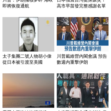
即將恢復通航
高市早苗發完整感謝名單
太子集團二號人物胡小偉
川普戴維營內閣會議 預告
從日本被引渡至美國
數週內重擊伊朗