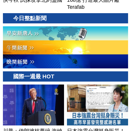
快今秋 試探攻擊北約盟國
168億 打造最大晶片廠
Terafab
今日整點新聞
國際一週最 HOT
川普：伊朗擁核夢碎 海峽
日本強震台灣挺身賑災！