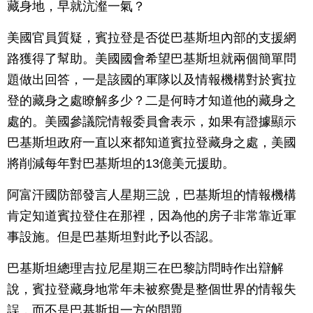
藏身地，早就沆瀣一氣？
美國官員質疑，賓拉登是否從巴基斯坦內部的支援網
路獲得了幫助。美國國會希望巴基斯坦就兩個簡單問
題做出回答，一是該國的軍隊以及情報機構對於賓拉
登的藏身之處瞭解多少？二是何時才知道他的藏身之
處的。美國參議院情報委員會表示，如果有證據顯示
巴基斯坦政府一直以來都知道賓拉登藏身之處，美國
將削減每年對巴基斯坦的13億美元援助。
阿富汗國防部發言人星期三說，巴基斯坦的情報機構
肯定知道賓拉登住在那裡，因為他的房子非常靠近軍
事設施。但是巴基斯坦對此予以否認。
巴基斯坦總理吉拉尼星期三在巴黎訪問時作出辯解
說，賓拉登藏身地常年未被察覺是整個世界的情報失
誤，而不是巴基斯坦一方的問題。