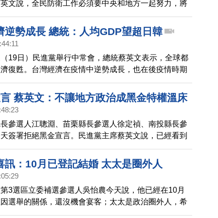
蔡英文說，全民防衛工作必須要中央和地方一起努力，將
入日常生活中，確保戰爭或災害發生時，能在最短時間快
濟逆勢成長 總統：人均GDP望超日韓
:44:11
（19日）民進黨舉行中常會，總統蔡英文表示，全球都
經濟復甦。台灣經濟在疫情中逆勢成長，也在後疫情時期
言人謝佩芬在會後轉述蔡英文談話，表示根據IMF預
人均GDP將達到3萬5,510美元，成為東亞第一，這是全
宣言 蔡英文：不讓地方政治成黑金特權溫床
的成果，也要繼續保持下去。
:48:23
縣長參選人江聰淵、苗栗縣長參選人徐定禎、南投縣長參
今天簽署拒絕黑金宣言。民進黨主席蔡英文說，已經看到
，只有集結改革力量，才能杜絕黑金政治，不會讓地方政
金特權的溫床。
喜訊：10月已登記結婚 太太是圈外人
:05:29
第3選區立委補選參選人吳怡農今天說，他已經在10月
但因選舉的關係，還沒機會宴客；太太是政治圈外人，希
生活與空間，感謝外界關心和祝福。