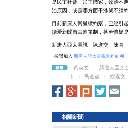
是民主社會，民主國家，政治不應
治原因，或是哪方面干涉就不續
目前新唐人衛星續約案，已經引
擔憂新聞自由遭箝制，甚至懷疑
新唐人亞太電視 陳進交 陳真
按讚加入
新唐人亞太電視台粉絲團
蔡英文
新唐人亞太
|
市
民進黨
姚嘉文
|
|
相關新聞