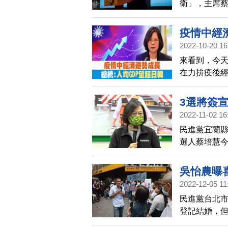
衛」，主席
民防意識融
速應變。
疫情中經
2022-10-20 16
來看到，今天
在力拚疫後
表現亮眼。發
測，今年台灣
3選將簽
體國民努力
2022-11-02 16
民進黨宜蘭
選人蔡培慧
改變的機會
治，成為黑
吳怡農曝
2022-12-05 11
民進黨台北市
登記結婚，
望有自己的