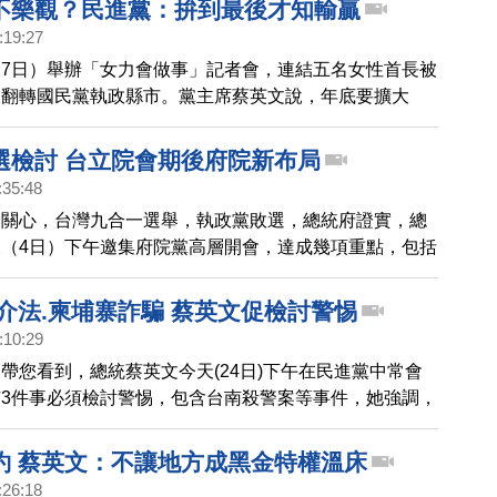
不樂觀？民進黨：拚到最後才知輸贏
:19:27
7日）舉辦「女力會做事」記者會，連結五名女性首長被
望翻轉國民黨執政縣市。黨主席蔡英文說，年底要擴大
隊伍，相信無論中央或地方，執政成績都經得起考驗。至
選情不樂觀，黨內則認為，多個縣市出現三足鼎立情勢，
選檢討 台立院會期後府院新布局
一刻才知道結果。
:35:48
來關心，台灣九合一選舉，執政黨敗選，總統府證實，總
（4日）下午邀集府院黨高層開會，達成幾項重點，包括
須謙虛以對，朝野降低對抗，中央地方共同合作；執政團
局，也要開展新局，針對府院與各部會下一個階段布局，
介法.柬埔寨詐騙 蔡英文促檢討警惕
會期結束後，進行檢討。總統府證實，這次出席人士包
:10:29
賴清德、行政院長蘇貞昌、國安會秘書長顧立雄、民進黨
帶您看到，總統蔡英文今天(24日)下午在民進黨中常會
總召柯建銘、高雄市長兼代理黨主席陳其邁等人。
3件事必須檢討警惕，包含台南殺警案等事件，她強調，
不足，都要即時提醒檢討、加速改善回應。而今天中常會
張五岳談兩岸議題，蔡英文強調，台灣是負責任的國際一
約 蔡英文：不讓地方成黑金特權溫床
動挑起爭端，但會堅定捍衛主權和國家安全，堅守民主自
:26:18