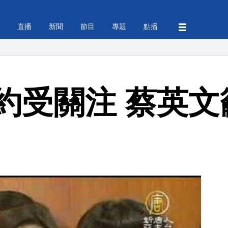
直播
新聞
節目
專題
點播
約受關注 蔡英文