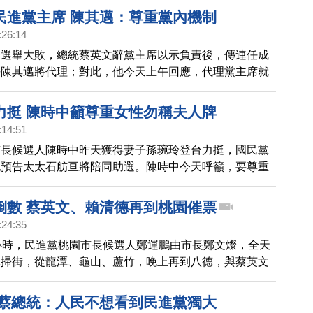
民進黨主席 陳其邁：尊重黨內機制
:26:14
一選舉大敗，總統蔡英文辭黨主席以示負責後，傳連任成
長陳其邁將代理；對此，他今天上午回應，代理黨主席就
產生新主席，尊重黨內機制進行。
力挺 陳時中籲尊重女性勿稱夫人牌
:14:51
市長候選人陳時中昨天獲得妻子孫琬玲登台力挺，國民黨
也預告太太石舫亘將陪同助選。陳時中今天呼籲，要尊重
把妻子稱作「夫人牌」。
倒數 蔡英文、賴清德再到桃園催票
:24:35
小時，民進黨桃園市長候選人鄭運鵬由市長鄭文燦，全天
隊掃街，從龍潭、龜山、蘆竹，晚上再到八德，與蔡英文
勢活動，傍晚副總統賴清德也來親自催票，現場打電話給
鞏固票源。
 蔡總統：人民不想看到民進黨獨大