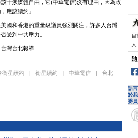
該干涉媒體自由，它(中華電信)沒有理由，因為政
約，應該續約」
起美國和香港的重量級議員強烈關注，許多人台灣
是否受到中共壓力。
目
人
 台灣台北報導
隨
台衛星續約
衛星續約
中華電信
台北
|
|
|
語言
於我
委員