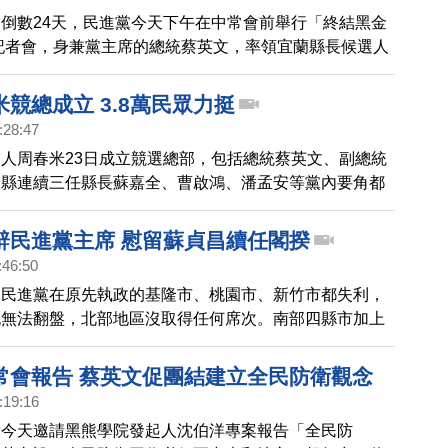
倒數24天，民進黨今天下午在中常會前舉行「終結黑金
記者會，身兼黨主席的總統蔡英文，率領宜蘭縣長候選人
栗縣長候選人徐定禎、南投縣長候選人蔡培慧一同宣誓，
。
競總成立 3.8萬民眾力挺
:28:47
人周春米23日成立競選總部，包括總統蔡英文、副總統
東縣連續三任縣長蘇嘉全、曹啟鴻、潘孟安等黨內要角都
親延續5星榮耀，讓周春米接任下屆縣長，全場超過3萬
辭民進黨主席 慰留蘇貞昌續任閣揆
:46:50
，民進黨在原先執政的基隆市、桃園市、新竹市都失利，
也無法翻盤，北部地區沒取得任何席次。南部四縣市加上
拿下5縣市。民進黨主席蔡英文宣布請辭黨主席一職，並
長蘇貞昌剛剛已經向她口頭請辭，但被她慰留，希望他能
常會報告 蔡英文促團結建立全民防衛觀念
政務穩定。
:19:16
會今天邀請黑熊學院發起人沈伯洋專案報告「全民防