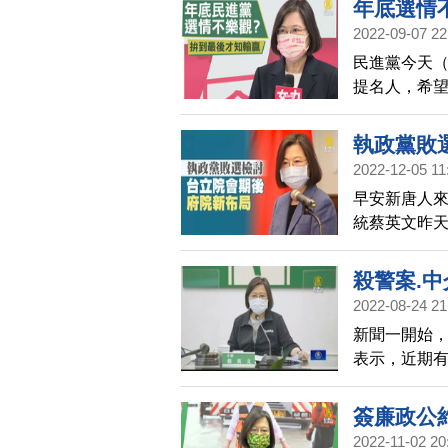
年底選情
2022-09-07 22
民進黨今天（
提名人，希
「會做事」
於傳出綠營
執政黨敗
要拚到最後
2022-12-05 11
早安新唐人
統蔡英文昨天
執政團隊必
隊要穩定政
殺警案.中
將在立法院
2022-08-24 21
括，副總統
新聞一開始，
立法院黨團
表示，近期有
施政有任何
上邀請學者
簽廉政公
員，不會主
2022-11-02 20