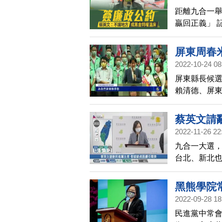
由防線。
距離九合一舉
贏回正義」 
江聰淵、苗
要贏回家鄉
屏東周春米
2022-10-24 08
屏東縣長候選
賴清德、屏
出席，呼籲鄉
8千人力挺。
蔡英文請
2022-11-26 22
九合一大選
台北、新北
澎湖翻轉，只
透露行政院
黑熊學院
留下來維持
2022-09-28 18
民進黨中常