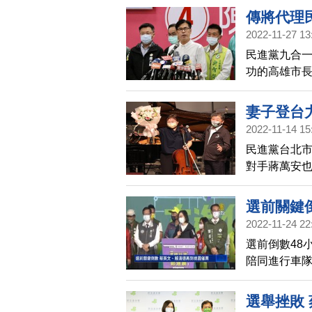
傳將代理
2022-11-27 13
民進黨九合
功的高雄市
是銜接黨務
妻子登台
2022-11-14 15
民進黨台北
對手蔣萬安
女性，不能
選前關鍵
2022-11-24 22
選前倒數48
陪同進行車
一起出席造
民眾，希望
選舉挫敗