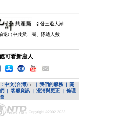
引發三退大潮
前退出中共黨、團、隊總人數
處可看新唐人
：
中文(台灣)
|
我們的服務
|
關
們
|
客服資訊
|
澄清與更正
|
倫理
會
Copyright ©2002-2023