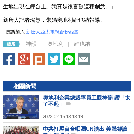
生地出現在舞台上。我真是很喜歡這種創意。」
新唐人記者瑤慧，朱娣奧地利維也納報導。
按讚加入
新唐人亞太電視台粉絲團
神韻
奧地利
維也納
|
|
相關新聞
奧地利企業總裁率員工觀神韻 讚「太
了不起」
2023-02-15 13:13:19
中共打壓台合唱團UN演出 美聲卻讓