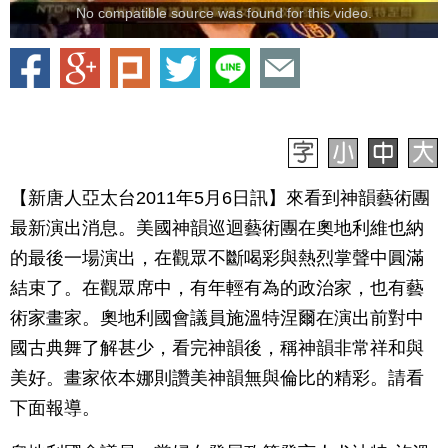
No compatible source was found for this video.
【新唐人亞太台2011年5月6日訊】來看到神韻藝術團
最新演出消息。美國神韻巡迴藝術團在奧地利維也納
的最後一場演出，在觀眾不斷喝彩與熱烈掌聲中圓滿
結束了。在觀眾席中，有年輕有為的政治家，也有藝
術家畫家。奧地利國會議員施溫特涅爾在演出前對中
國古典舞了解甚少，看完神韻後，稱神韻非常祥和與
美好。畫家依本娜則讚美神韻無與倫比的精彩。請看
下面報導。