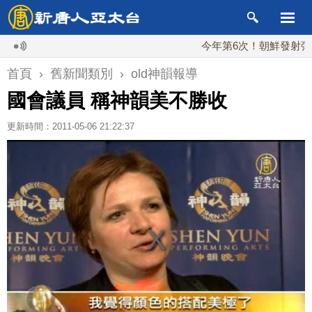
今年第6次！朝鮮發射彈道導彈
首頁
›
舊新聞類別
›
old神韻報導
國會議員 稱神韻美不勝收
更新時間：2011-05-06 21:22:37