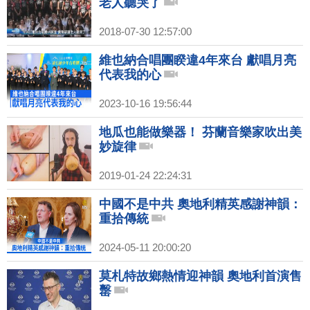
老人聽哭了
2018-07-30 12:57:00
維也納合唱團睽違4年來台 獻唱月亮
代表我的心
2023-10-16 19:56:44
地瓜也能做樂器！ 芬蘭音樂家吹出美
妙旋律
2019-01-24 22:24:31
中國不是中共 奧地利精英感謝神韻：
重拾傳統
2024-05-11 20:00:20
莫札特故鄉熱情迎神韻 奧地利首演售
罊