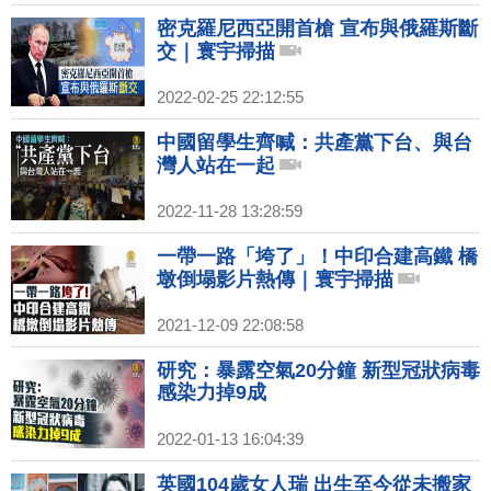
密克羅尼西亞開首槍 宣布與俄羅斯斷
交｜寰宇掃描
2022-02-25 22:12:55
中國留學生齊喊：共產黨下台、與台
灣人站在一起
2022-11-28 13:28:59
一帶一路「垮了」！中印合建高鐵 橋
墩倒塌影片熱傳｜寰宇掃描
2021-12-09 22:08:58
研究：暴露空氣20分鐘 新型冠狀病毒
感染力掉9成
2022-01-13 16:04:39
英國104歲女人瑞 出生至今從未搬家