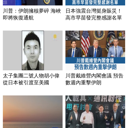
川普：伊朗擁核夢碎 海峽
日本強震台灣挺身賑災！
即將恢復通航
高市早苗發完整感謝名單
太子集團二號人物胡小偉
川普戴維營內閣會議 預告
從日本被引渡至美國
數週內重擊伊朗