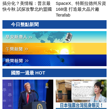
搞分化？美情報：普京最
SpaceX、特斯拉德州斥資
快今秋 試探攻擊北約盟國
168億 打造最大晶片廠
Terafab
今日整點新聞
國際一週最 HOT