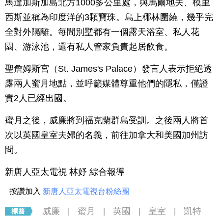
馬達加斯加島北方1000多公里處，與馬爾地夫、模里
西斯並稱為印度洋的3顆寶珠。島上椰林圍繞，幾乎完
全對外隔離。每間別墅都有一個露天浴室、私人花
園、游泳池，還有私人管家負責起居飲食。
聖詹姆斯宮（St. James's Palace）發言人表示拒絕透
露兩人蜜月地點，並呼籲媒體尊重他們的隱私，僅證
實2人已經出國。
蜜月之後，威廉將到福克蘭群島受訓。之後兩人將首
次以英國皇室夫婦的名義，前往加拿大和美國加州訪
問。
新唐人亞太電視 林妤 綜合報導
按讚加入
新唐人亞太電視台粉絲團
威廉
蜜月
英國
皇室
凱特
|
|
|
|