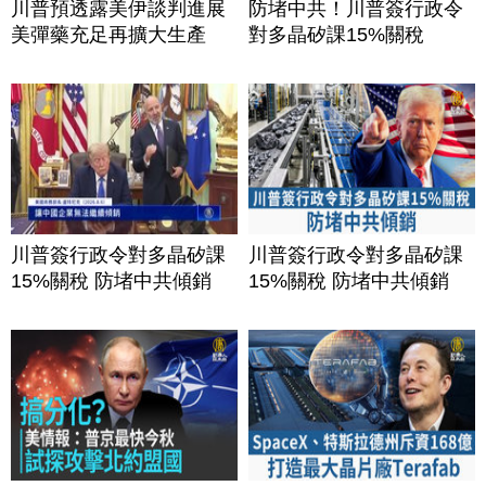
川普預透露美伊談判進展
防堵中共！川普簽行政令
美彈藥充足再擴大生產
對多晶矽課15%關稅
川普簽行政令對多晶矽課
川普簽行政令對多晶矽課
15%關稅 防堵中共傾銷
15%關稅 防堵中共傾銷