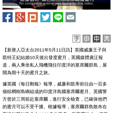
No compatible source was found for this video.
【新唐人亞太台2011年5月11日訊】英國威廉王子與
凱特王妃結婚10天後出發度蜜月，英國媒體廣泛報
道，兩人乘坐私人飛機飛往印度洋的塞席爾群島，展
開為期十天的蜜月之旅。
據英國《每日郵報》報導，威廉和凱蒂前往由一百多
個棕櫚樹島嶼組成的印度洋島國塞席爾蜜月。英國警
方曾於三周前赴塞席爾，進行安全檢查，已確保他們
的蜜月可以不受干擾。根據報導，塞席爾群島散布在