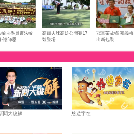
法輪功學員慶法輪
高爾夫球高雄公開賽17
冠軍茶故鄉 嘉義梅
日-謝師恩
號登場
出新包裝
新聞大破解
悠遊字在