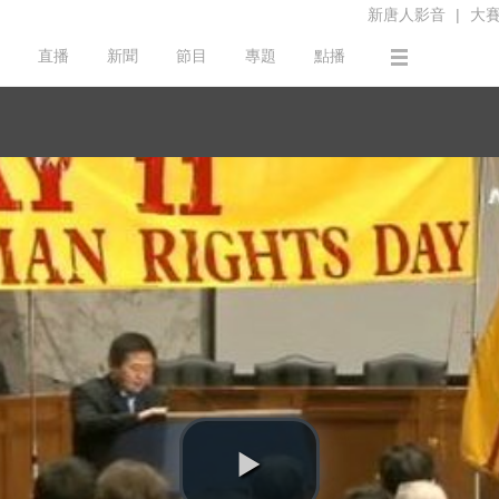
新唐人影音
|
大
直播
新聞
節目
專題
點播