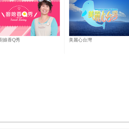
廚娘香Q秀
美麗心台灣