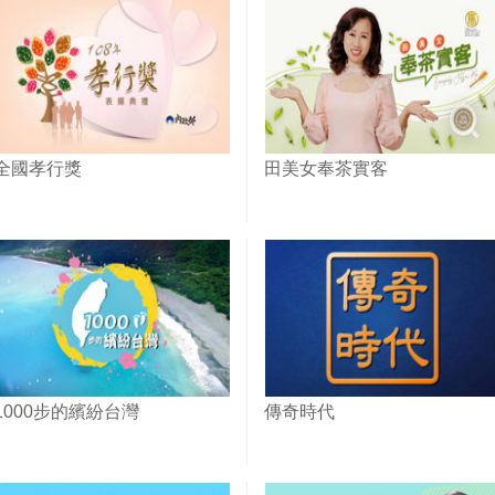
全國孝行獎
田美女奉茶實客
1000步的繽紛台灣
傳奇時代