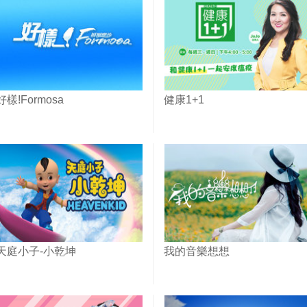
好樣!Formosa
健康1+1
天庭小子-小乾坤
我的音樂想想