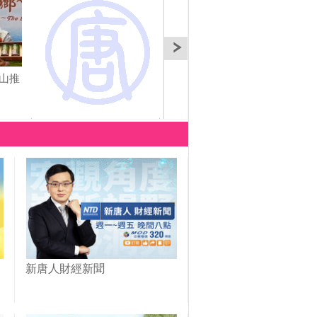
山推
科技注入美學 大田文創
台灣外交為民服務成果
三代
美學中心成立
展 貼近民意
樂趣
新唐人財經新聞