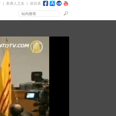
賽
|
新唐人之友
|
節目表