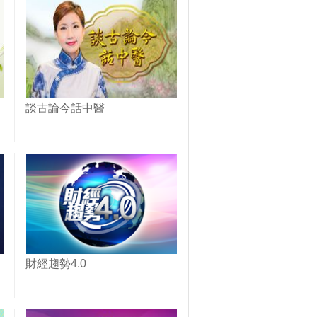
談古論今話中醫
財經趨勢4.0