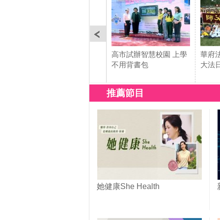
高市試辦智慧校園 上學
華府
不用背書包
大法
推薦節目
她健康She Health