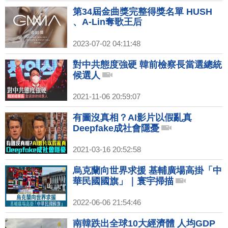
第34屆金曲獎完整得獎名單 HUSH
、A-Lin奪歌王后
2023-07-02 04:11:48
對中共態度強硬 韓前檢察長當選總統
候選人
2021-11-06 20:59:07
有圖沒真相？AI影片以假亂真
Deepfake成社會隱憂
2021-03-16 20:52:58
烏克蘭向世界求援 基輔廣場高掛「中
華民國國旗」｜寰宇掃描
2022-06-06 21:54:46
南韓跌出全球10大經濟體 人均GDP