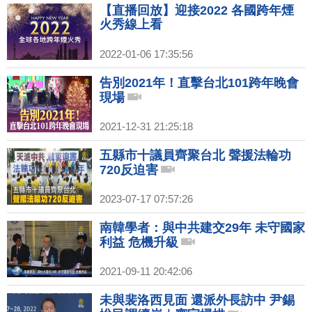
【直播回放】迎接2022 各國跨年煙
火秀線上看
2022-01-06 17:35:56
告別2021年！直擊台北101跨年晚會
現場
2021-12-31 21:25:18
五縣市十議員齊聚台北 聲援法輪功
720反迫害
2023-07-17 07:57:26
南韓學者：與中共建交29年 未守國家
利益 危機升級
2021-09-11 20:42:06
未與裴洛西見面 還派外長訪中 尹錫