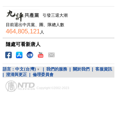
引發三退大潮
目前退出中共黨、團、隊總人數
464,805,121
人
隨處可看新唐人
語言：
中文(台灣)
|
我們的服務
|
關於我們
|
客服資訊
|
澄清與更正
|
倫理委員會
Copyright ©2002-2023