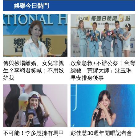
娛樂今日熱門
傳與檢場離婚、女兒非親
放棄急救+不辦公祭！台灣
生？李翊君笑喊：不用嫉
綜藝「荒謬大師」沈玉琳
妒我
早安排身後事
不可能！李多慧擁有馬甲
彭佳慧30週年開唱記者會