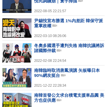
悅民調續崩｜寰宇掃描
2022-08-05 22:21:57
尹錫悅宣布勝選 1%內差距 韓保守派
重掌政權
2022-03-10 08:26:06
冬奧多國選手遭判失格 南韓抗議將訴
諸國際仲裁
2022-02-08 22:24:54
南韓臨時取消唐鳳演講 矢板曝日本
90%網友挺台
2021-12-22 22:28:34
南韓首發公文求台積電支援車晶圓 美
方也促供應