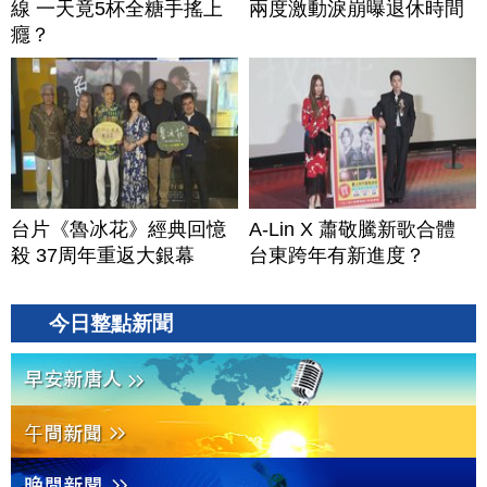
線 一天竟5杯全糖手搖上
兩度激動淚崩曝退休時間
癮？
台片《魯冰花》經典回憶
A-Lin X 蕭敬騰新歌合體
殺 37周年重返大銀幕
台東跨年有新進度？
今日整點新聞