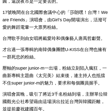
圓，還說夜市是一定要去的。
17號晚間在台北國際會議中心的「莎朗嘿！台灣！We
are Friends」演唱會，由Girl’s Day開場演出，活潑可
愛的舞蹈電暈一大票男粉絲。
台灣歌手則由女唱將戴愛玲和偶像藝人唐禹哲獻聲。
才出過一張專輯的南韓偶像團體U-KISS在台灣也擁有
一群死忠的粉絲。
壓軸的super junior-m一出場，粉絲立刻陷入瘋狂，一
曲新專輯主題曲《太完美》結束後，連主持人也抵擋
不住super junior-m的魅力，要求和每個團員握手。
演唱會當晚，吸引了將近3千名粉絲到場，主辦單位韓
國觀光公社希望藉由這場演出拉近台灣與韓國距離，
並提前慶祝建國百年。