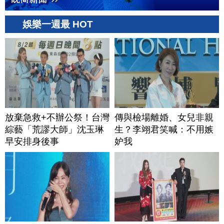
娛樂一週最 HOT
放棄急救+不辦公祭！台灣
傳與檢場離婚、女兒非親
綜藝「荒謬大師」沈玉琳
生？李翊君笑喊：不用嫉
早安排身後事
妒我