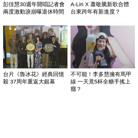
彭佳慧30週年開唱記者會
A-Lin X 蕭敬騰新歌合體
兩度激動淚崩曝退休時間
台東跨年有新進度？
台片《魯冰花》經典回憶
不可能！李多慧擁有馬甲
殺 37周年重返大銀幕
線 一天竟5杯全糖手搖上
癮？