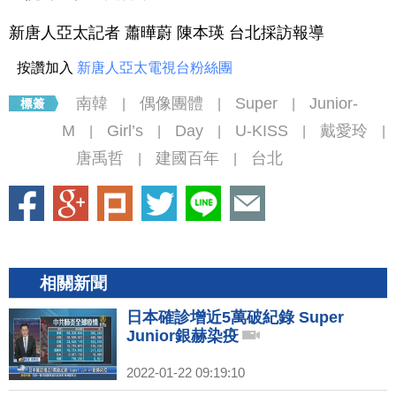
新唐人亞太記者 蕭曄蔚 陳本瑛 台北採訪報導
按讚加入
新唐人亞太電視台粉絲團
南韓
偶像團體
Super
Junior-
|
|
|
M
Girl’s
Day
U-KISS
戴愛玲
|
|
|
|
|
唐禹哲
建國百年
台北
|
|
相關新聞
日本確診增近5萬破紀錄 Super
Junior銀赫染疫
2022-01-22 09:19:10