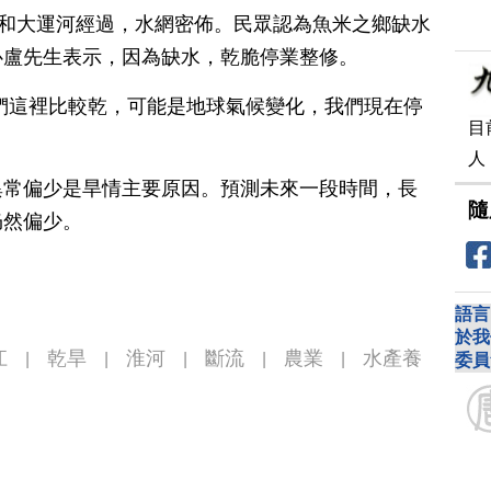
江和大運河經過，水網密佈。民眾認為魚米之鄉缺水
心盧先生表示，因為缺水，乾脆停業整修。
們這裡比較乾，可能是地球氣候變化，我們現在停
目
人
異常偏少是旱情主要原因。預測未來一段時間，長
隨
仍然偏少。
語言
於我
江
乾旱
淮河
斷流
農業
水產養
|
|
|
|
|
委員