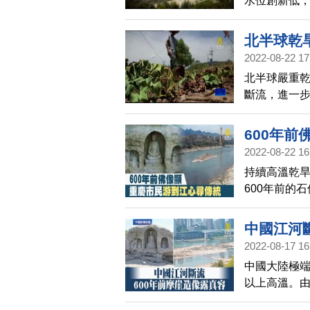
水位創新低
源價格，給
北半球乾
2022-08-22 17
北半球嚴重
斷流，進一
載貨量以及
600年前
2022-08-22 16
持續高溫乾
600年前的
物。
中國江河斷
2022-08-17 16
中國大陸極端
以上高溫。由
摩崖造像，