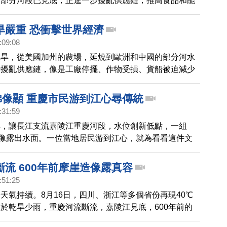
，部分河段已見底，正進一步擾亂供應鏈，推高食品和能
原本就已經承壓的全球貿易系統增加壓力。
旱嚴重 恐衝擊世界經濟
:09:08
乾旱，從美國加州的農場，延燒到歐洲和中國的部分河水
步擾亂供應鏈，像是工廠停擺、作物受損、貨船被迫減少
數百萬人恐面臨停電，正衝擊全球基礎建設和各國經濟。
佛像顯 重慶市民游到江心尋傳統
:31:59
旱，讓長江支流嘉陵江重慶河段，水位創新低點，一組
石像露出水面。一位當地居民游到江心，就為看看這件文
流 600年前摩崖造像露真容
:51:25
天氣持續。8月16日，四川、浙江等多個省份再現40℃
於乾旱少雨，重慶河流斷流，嘉陵江見底，600年前的
再現真容。