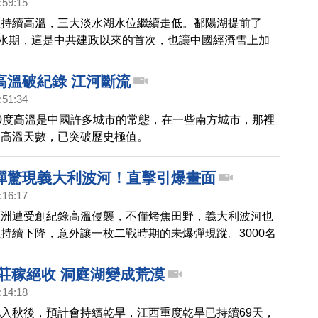
:59:15
區持續高溫，三大淡水湖水位繼續走低。鄱陽湖提前了
枯水期，這是中共建政以來的首次，也讓中國經濟雪上加
高溫破紀錄 江河斷流
:51:34
0度高溫是中國許多城市的常態，在一些南方城市，那裡
和高溫天數，已突破歷史極值。
彈驚現義大利波河！直擊引爆畫面
:16:17
歐洲遭受創紀錄高溫侵襲，不僅烤焦田野，義大利波河也
持續下降，意外讓一枚二戰時期的未爆彈現蹤。3000名
疏散，由軍方將炸彈轉移到採石場引爆。
 莊稼絕收 洞庭湖變成荒漠
:14:18
入秋後，預計會持續乾旱，江西重度乾旱已持續69天，