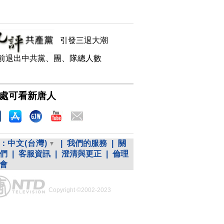
引發三退大潮
前退出中共黨、團、隊總人數
處可看新唐人
：
中文(台灣)
|
我們的服務
|
關
們
|
客服資訊
|
澄清與更正
|
倫理
會
Copyright ©2002-2023