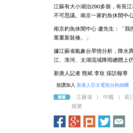
江蘇有大小湖泊290多個，有長
不可思議。南京一家釣魚休閒中
南京釣魚休閒中心 盧先生：「我
業重新裝修。」
據江蘇省氣象台旱情分析，降水
江、淮河、太湖流域降雨總體上
新唐人記者 熊斌 李玫 採訪報導
按讚加入
新唐人亞太電視台粉絲團
江蘇省
中國
長
|
|
殖業