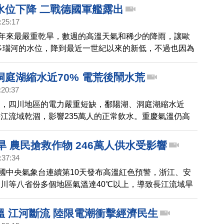
水位下降 二戰德國軍艦露出
:25:17
0年來最嚴重乾旱，數週的高溫天氣和稀少的降雨，讓歐
多瑙河的水位，降到最近一世紀以來的新低，不過也因為
的發現，有多艘二戰時期沉沒的德國軍艦重見天日。
洞庭湖縮水近70% 電荒後鬧水荒
:20:37
災，四川地區的電力嚴重短缺，鄱陽湖、洞庭湖縮水近
長江流域乾涸，影響235萬人的正常飲水。重慶氣溫仍高
地野火已迫使上千人撤離家園。
旱 農民搶救作物 246萬人供水受影響
:37:34
中國中央氣象台連續第10天發布高溫紅色預警，浙江、安
川等八省份多個地區氣溫達40℃以上，導致長江流域旱
地農田乾裂。官方說法稱，未來幾天旱情仍將持續，截至
299萬畝耕地受旱，246萬人供水受到影響。
溫 江河斷流 陸限電潮衝擊經濟民生