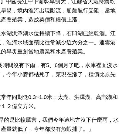
日訊】中國長江中下游乾旱擴大，江蘇省天氣持續乾
見旱災，境內淮河出現斷流，船舶航行受阻，當地
水產養殖業，造成菜價和糧價上漲。
淡水湖洪澤湖水位持續下降，石臼湖已經乾涸。江
航，淮河水域面積比往常減少近六分之一。連雲港
見的旱災重創當地農業和水產養殖業。
長時間沒有下雨，有5、6個月了吧，水庫裡面沒水
了，今年小麥都枯死了，菜現在漲了，糧價比原先
年同期低0.3~1.0米；太湖、洪澤湖、高郵湖和
少１２億立方米。
蘇旱的是比較厲害，我們今年這地方沒下什麼雨，水
，產量就低了，今年都沒有魚蝦捕了。」