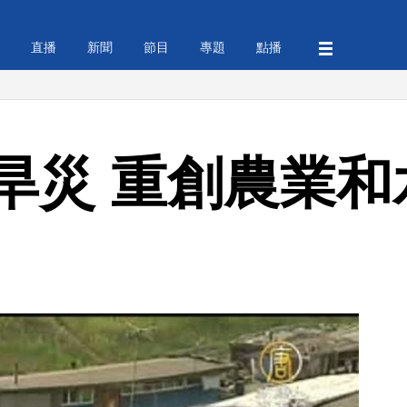
直播
新聞
節目
專題
點播
旱災 重創農業和