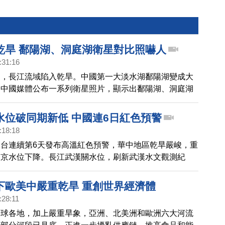
乾旱 鄱陽湖、洞庭湖衛星對比照嚇人
:31:16
國，長江流域陷入乾旱。中國第一大淡水湖鄱陽湖變成大
，中國媒體公布一系列衛星照片，顯示出鄱陽湖、洞庭湖
超過6成。
水位破同期新低 中國連6日紅色預警
:18:18
台連續第6天發布高溫紅色預警，華中地區乾旱嚴峻，重
南京水位下降。長江武漢關水位，刷新武漢水文觀測紀
961年以來的同期水位最低紀錄。民眾拍攝影片表示，長
就跟冬天水枯季節是一樣的。
下歐美中嚴重乾旱 重創世界經濟體
:28:11
半球各地，加上嚴重旱象，亞洲、北美洲和歐洲六大河流