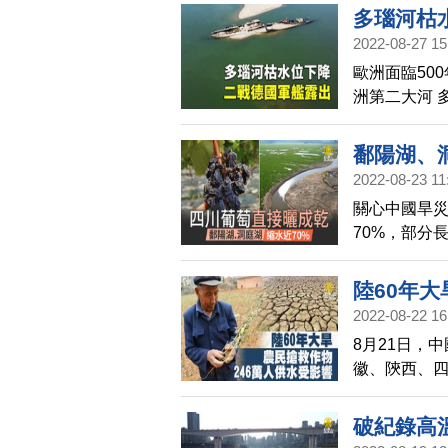
多瑙河枯
2022-08-27 15
歐洲面臨50
洲第二大河 
這樣有意外
鄱陽湖、
2022-08-23 11
關心中國旱
70%，部分
達43度，當
陸60年大
2022-08-22 16
8月21日，
徽、陝西、四
情嚴重，多
目前，已有3
破紀錄高