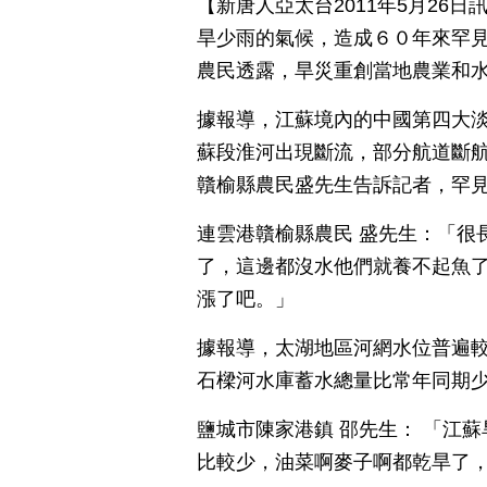
【新唐人亞太台2011年5月26
旱少雨的氣候，造成６０年來罕
農民透露，旱災重創當地農業和
據報導，江蘇境內的中國第四大
蘇段淮河出現斷流，部分航道斷
贛榆縣農民盛先生告訴記者，罕
連雲港贛榆縣農民 盛先生：「很
了，這邊都沒水他們就養不起魚
漲了吧。」
據報導，太湖地區河網水位普遍較常
石樑河水庫蓄水總量比常年同期
鹽城市陳家港鎮 邵先生： 「江
比較少，油菜啊麥子啊都乾旱了