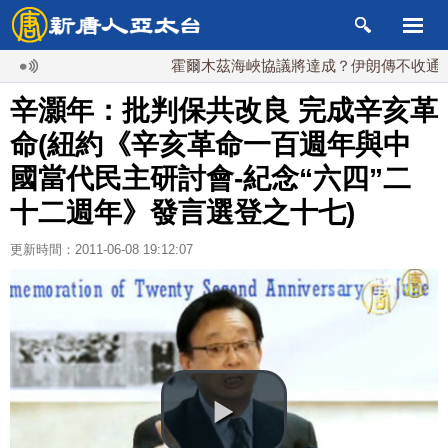
霍爾木茲海峽協議將達成？伊朗傳不收通行費
辛灝年：批判保共改良 完成辛亥革
命(紐約《辛亥革命一百週年與中
國當代民主研討會-紀念“六四”二
十二週年》發言選登之十七)
更新時間：2011-06-08 19:12:07