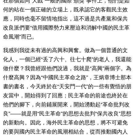
在那個如同“大戲”一般的國際“頒獎”事件上，他們是如
何的站在一個正確的立場上，既承認它的客觀民主效
應，同時也毫不留情地指出，這不過是共產黨和保共
改良派們要“借用國際勢力來壓迫和消解中國的民主革
命風潮”而已。
我感到我從未有過的高興和興奮。做為一個普通的文
化人，一個已經“丢了六十、往七十爬”的老人，我還能
做什麼？我曾經跟他們說過，我就是“高興”兩個字。為
什麼高興？因為“中國民主革命之路”，王炳章博士那本
書的書名，今天終於在“天安門一代”的一些有覺悟的朋
友當中，開始得到了回應；民主革命的前途也終於在
他們的腳下，向前鋪展開來，開始湧動起“革命批判改
良”——就是用“民主革命”的思想去批判“保共改良”思想
的新動向。因此，海外民主革命的思想，將不可避免
的要與國內民主革命的風潮相結合，從而推動國內人