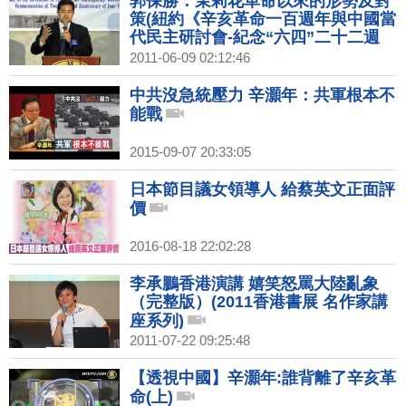
郭保勝：茉莉花革命以來的形勢及對
策(紐約《辛亥革命一百週年與中國當
代民主研討會-紀念“六四”二十二週
年》發言選登之十五)
2011-06-09 02:12:46
中共沒急統壓力 辛灝年：共軍根本不
能戰
2015-09-07 20:33:05
日本節目議女領導人 給蔡英文正面評
價
2016-08-18 22:02:28
李承鵬香港演講 嬉笑怒罵大陸亂象
（完整版）(2011香港書展 名作家講
座系列)
2011-07-22 09:25:48
【透視中國】辛灝年:誰背離了辛亥革
命(上)