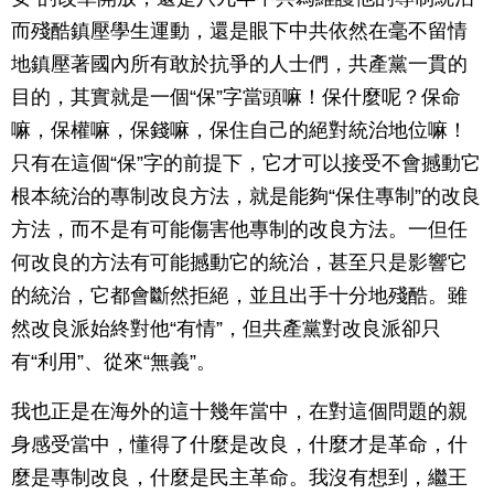
而殘酷鎮壓學生運動，還是眼下中共依然在毫不留情
地鎮壓著國內所有敢於抗爭的人士們，共產黨一貫的
目的，其實就是一個“保”字當頭嘛！保什麼呢？保命
嘛，保權嘛，保錢嘛，保住自己的絕對統治地位嘛！
只有在這個“保”字的前提下，它才可以接受不會撼動它
根本統治的專制改良方法，就是能夠“保住專制”的改良
方法，而不是有可能傷害他專制的改良方法。一但任
何改良的方法有可能撼動它的統治，甚至只是影響它
的統治，它都會斷然拒絕，並且出手十分地殘酷。雖
然改良派始終對他“有情”，但共產黨對改良派卻只
有“利用”、從來“無義”。
我也正是在海外的這十幾年當中，在對這個問題的親
身感受當中，懂得了什麼是改良，什麼才是革命，什
麼是專制改良，什麼是民主革命。我沒有想到，繼王