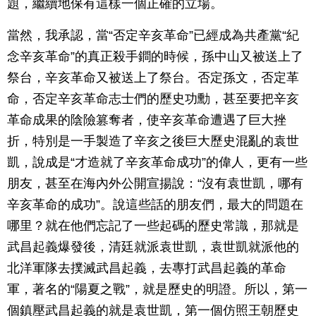
題，繼續地保有這樣一個正確的立場。
當然，我承認，當“否定辛亥革命”已經成為共產黨“紀
念辛亥革命”的真正殺手鐧的時候，孫中山又被送上了
祭台，辛亥革命又被送上了祭台。否定孫文，否定革
命，否定辛亥革命志士們的歷史功勳，甚至要把辛亥
革命成果的陰險篡奪者，使辛亥革命遭遇了巨大挫
折，特別是一手製造了辛亥之後巨大歷史混亂的袁世
凱，說成是“才造就了辛亥革命成功”的偉人，更有一些
朋友，甚至在海內外公開宣揚說：“沒有袁世凱，哪有
辛亥革命的成功”。說這些話的朋友們，最大的問題在
哪里？就在他們忘記了一些起碼的歷史常識，那就是
武昌起義爆發後，清廷就派袁世凱，袁世凱就派他的
北洋軍隊去撲滅武昌起義，去專打武昌起義的革命
軍，著名的“陽夏之戰”，就是歷史的明證。所以，第一
個鎮壓武昌起義的就是袁世凱，第一個仿照王朝歷史