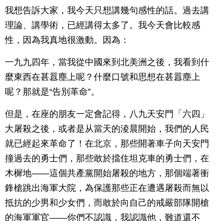
我想告訴大家，我今天只想講幾句感性的話。過去講
理論、講學術，已經講得太多了。我今天會比較感
性，因為我真地很激動。因為：
一九九四年，當我從中國來到北美洲之後，我看到什
麼東西在甚囂塵上呢？什麼口號和思想在甚囂塵上
呢？那就是“告別革命”。
但是，在座的朋友一定會記得，八九天安門「六四」
大屠殺之後，或者是从當天的淩晨開始，我們的人民
就已經起來革命了！在北京，那些開著車子向天安門
撞過去的勇士們，那些敢於擋住坦克車的勇士們，在
木樨地——這個共產黨開始屠殺的地方，那個端著衝
鋒槍跳出海軍大院，為保護那些正在遭遇屠殺而無以
抵抗的少男和少女們，而敢於向自己的戒嚴部隊開槍
的海軍軍官——你們不認識，我認識他，難道還不