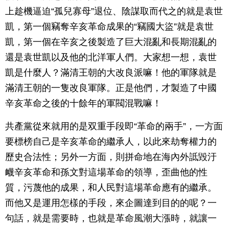
上趁機逼迫“孤兒寡母”退位、陰謀取而代之的就是袁世
凱，第一個竊奪辛亥革命成果的“竊國大盜”就是袁世
凱，第一個在辛亥之後製造了巨大混亂和長期混亂的
還是袁世凱以及他的北洋軍人們。大家想一想，袁世
凱是什麼人？滿清王朝的大改良派嘛！他的軍隊就是
滿清王朝的一隻改良軍隊。正是他們，才製造了中國
辛亥革命之後的十餘年的軍閥混戰嘛！
共產黨從來就用的是双重手段即“革命的兩手”，一方面
要標榜自己是辛亥革命的繼承人，以此來劫奪權力的
歷史合法性；另外一方面，則拼命地在海內外詆毀汙
衊辛亥革命和孫文對這場革命的領導，歪曲他的性
質，污蔑他的成果，和人民對這場革命應有的繼承。
而他又是運用怎樣的手段，來企圖達到目的的呢？一
句話，就是需要時，也就是革命風潮大漲時，就讓一