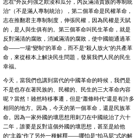
志在“外反列強之欺淩和瓜分，內反滿清貴族的專制統
治”（不是滿人專制統治），第二個革命是民權革命，
志在推翻君主專制制度，伸張民權，因為民權是天賦
的，是人與生俱有的。第三個革命叫民生革命，就是
反對滿清的腐敗，消滅滿清的腐敗，使中國能通過革
命——一場“變制”的革命，而不是“殺人放火”的共產革
命，來從根本上解決民生問題，發展我們人民的民生
幸福。
今天，當我們也講到當代的中國革命的時候，我們是
不是也存在著民族的、民權的、民生的三大革命內容
呢？當然！雖然時移事遷，但是“蕭條時代”還是有許多
相同的地方。因為，今天的第一個革命，還是民族革
命。因為一家外國的壞思想用刺刀在中國統治了六十
二年，誰要是反對這個外國的壞思想，甚至是給他
的“主義”作了另外一種解釋——哪怕是“拍马屁”式的解