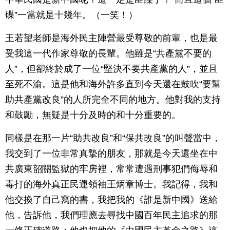
碟”一當就是十幾年。（一笑！）
王若望老師是海外民主陣營最受尊敬的前輩，也是最
受我這一代作家尊敬的長輩。他雖是“共產黨不要的
人”，但卻終於成了一位“堅決不要共產黨的人”，並且
至死不渝。這是他和海外許多直到今天還在鼓吹“要幫
助共產黨改良”的人所完全不同的地方。他對我的支持
和鼓勵，無疑是十分及時的和十分重要的。
同樣是在那一片“助共改良”和“保共改良”的叫聲當中，
我交到了一位非常真摯的朋友，那就是今天還坐在中
共廣東韶關監獄的牢房裡，常常遭遇刑事犯們侮辱和
毒打的海外真正民運領袖王炳章博士。我記得，我和
他交換了自己寫的書，我把我的《誰是新中國》送給
他，告訴他，我們理應去尋找中國百年民主追求的那