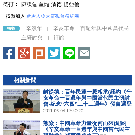
聽打： 陳韻蓮 童龍 清德 楊亞倫
按讚加入
新唐人亞太電視台粉絲團
辛灝年
辛亥革命一百週年與中國當代民
|
主研討會
評論
|
相關新聞
封從德：百年民運一脈相承(紐約《辛
亥革命一百週年與中國當代民主研討
會-紀念“六四”二十二週年》發言選登
之四)
2011-06-04 17:40:20
熊焱：中國革命力量從何而來(紐約
《辛亥革命一百週年與中國當代民主