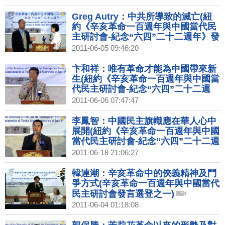
Greg Autry：中共所導致的滅亡(紐
約《辛亥革命一百週年與中國當代民
主研討會-紀念“六四”二十二週年》發
言選登之九)
2011-06-05 09:46:20
卞和祥：唯有革命才能為中國帶來新
生(紐約《辛亥革命一百週年與中國當
代民主研討會-紀念“六四”二十二週
年》發言選登之十)
2011-06-06 07:47:47
李鳳智：中國民主旗幟應在華人心中
展開(紐約《辛亥革命一百週年與中國
當代民主研討會-紀念“六四”二十二週
年》發言選登之二十)
2011-06-18 21:06:27
韓連潮：辛亥革命中的俠義精神及鬥
爭方式(辛亥革命一百週年與中國當代
民主研討會發言選登之一)
2011-06-04 01:18:08