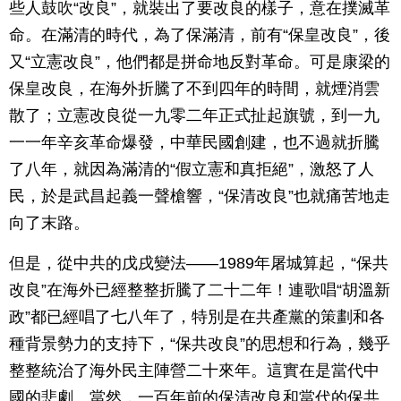
些人鼓吹“改良”，就裝出了要改良的樣子，意在撲滅革
命。在滿清的時代，為了保滿清，前有“保皇改良”，後
又“立憲改良”，他們都是拼命地反對革命。可是康梁的
保皇改良，在海外折騰了不到四年的時間，就煙消雲
散了；立憲改良從一九零二年正式扯起旗號，到一九
一一年辛亥革命爆發，中華民國創建，也不過就折騰
了八年，就因為滿清的“假立憲和真拒絕”，激怒了人
民，於是武昌起義一聲槍響，“保清改良”也就痛苦地走
向了末路。
但是，從中共的戊戌變法——1989年屠城算起，“保共
改良”在海外已經整整折騰了二十二年！連歌唱“胡溫新
政”都已經唱了七八年了，特別是在共產黨的策劃和各
種背景勢力的支持下，“保共改良”的思想和行為，幾乎
整整統治了海外民主陣營二十來年。這實在是當代中
國的悲劇。當然，一百年前的保清改良和當代的保共