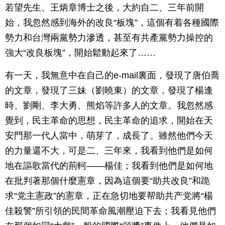
若望先生、王炳章博士之後，大約自二、三年前開
始，我忽然感到海外的改良“板塊”，這個有着各種國際
勢力和台灣兩黨勢力滲透，甚至有共產黨勢力操控的
強大“改良板塊”，開始鬆動起來了……
有一天，我無意中在自己的e-mail裏面，發現了唐伯喬
的文章，發現了三妹（劉曉東）的文章，發現了楊逢
時、劉剛、李大勇、熊焰等許多人的文章。我忽然感
覺到，民主革命的思想，民主革命的追求，開始在天
安門那一代人當中，萌芽了，成長了。雖然他們今天
的力量還不大，可是二、三年來，我看到他們是如何
地在謳歌當代的荊軻——楊佳；我看到他們是如何地
在批判著那個什麼憲章，因為這個要“助共改良”和跪
求“党主憲政”的憲章，正在急切地要帮助共产党將“楊
佳殺警”所引領的民間革命風潮壓迫下去；我看見他們