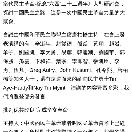
當代民主革命-紀念“六四”二十二週年》大型研討會，
探討中國民主之路。這是一次中國民主革命力量的大
聚會。
會議由中國和平民主聯盟主席唐柏橋主持。在會上發
表演講的有：辛灝年、封從德、熊焱、黃翔、趙岩、
羊子、劉國凱、李大勇、易蓉、韓連潮、劉國華、郭
保勝、孫雲、卞和祥、葉寧、李鳳智、張凱臣、李
勇、伍凡、Greg Autry、John Kusumi、孔令熙、唐柏
橋等知名人士，還有遠道而來的緬甸民主勇士Tim
Aye-Hardy和Nay Tin Myint。演講的內容豐富多彩，我
們將選登部分發言。
批判保共改良 完成辛亥革命
主持人：中國的民主革命或者叫國民革命實際上已經