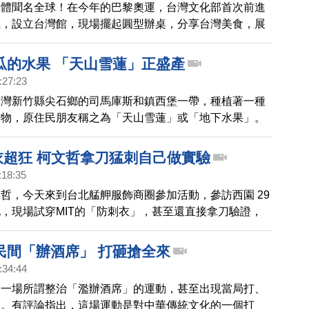
導體聞名全球！在今年的巴黎奧運，台灣文化部首次前進
築後，今天上午又搭回來，但經過溝通，又自行在下午5
上，設立台灣館，現場擺起圓型辦桌，分享台灣美食，展
畢，北市府也認定合法。
請看我們巴黎記者的報導。
瓜的水果 「天山雪蓮」正盛產
:27:23
台灣新竹縣尖石鄉的司馬庫斯和鎮西堡一帶，種植著一種
作物，原住民朋友稱之為「天山雪蓮」或「地下水果」。
收期，我們帶您一起深入部落去瞧瞧。
刺衣超狂 柯文哲拿刀猛刺自己做實驗
:18:35
哲，今天來到台北艋舺服飾商圈參加活動，參訪西園 29
，現場試穿MIT的「防刺衣」，甚至還直接拿刀驗證，
了，讓柯文哲直誇台灣紡織業很厲害。
民間「辦酒席」 打砸搶全來
:34:44
起一場所謂整治「濫辦酒席」的運動，甚至出現當局打、
象。有評論指出，這場運動是對中華傳統文化的一個打