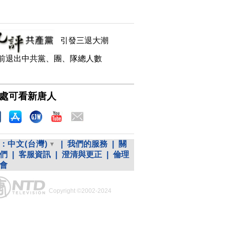
引發三退大潮
前退出中共黨、團、隊總人數
處可看新唐人
：
中文(台灣)
|
我們的服務
|
關
們
|
客服資訊
|
澄清與更正
|
倫理
會
Copyright ©2002-2024