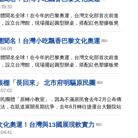
:39:33
導體聞名全球！在今年的巴黎奧運，台灣文化部首次前進
上，設立台灣館，現場擺起圓型辦桌，搭配紅色塑膠板凳
，期盼透過文化藝術與音樂的方式，讓世界更加認識台
體聞名！台灣小吃飄香巴黎文化奧運
:54:09
導體聞名全球！在今年的巴黎奧運，台灣文化部首次前進
上，設立台灣館，現場擺起圓型辦桌，搭配紅色塑膠板凳
，期盼透過文化藝術與音樂的方式，讓世界更加認識台
帳棚「長回來」 北市府明驅原民團
:07:02
民團體「原轉小教室」，因為不滿原民會去年2月公布傳
法，在凱道展開長期抗爭，去年6月轉往捷運台大醫院站
，昨天遭到北捷開罰，北捷表示，在捷運出入口處堆置物
眾捷運法」，如果原民團體今晚8點仍未自行清除完畢，
文化奧運！台灣與13國展現軟實力
依法強制執行，目前原民團體正在召開記者會。不過另一
:04:41
拆除的「八百壯士」立法院外帳棚，重新申請路權、集會