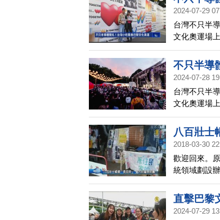
2024-07-29 07
台灣不只半
文化奧運場
與喜氣燈籠
灣。
不只半導
2024-07-28 19
台灣不只半
文化奧運場
與喜氣燈籠
灣。
八百壯士
2018-03-30 22
歡迎回來。原
統領域劃設辦
1號出口駐紮
品已違反「大
直擊巴黎
將會同警方
2024-07-29 13
頭，昨天才