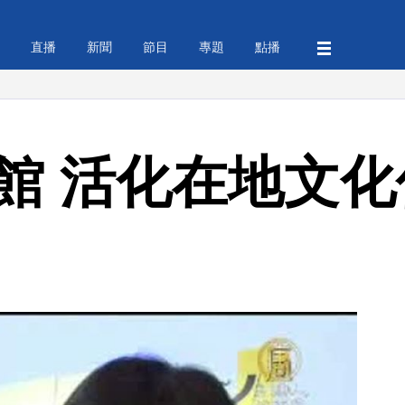
直播
新聞
節目
專題
點播
8館 活化在地文