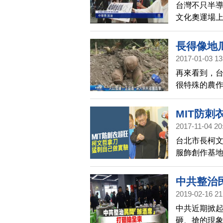
台灣不只半
遊行及臨時建
文化奧運場
點前拆除完
現軟實力，
長得像地
2017-01-03 13
再來看到，
很特殊的農
現在正是採
MIT防
2017-11-04 20
台北市長柯文
服飾創作基地
把刀都刺彎
中共整治
2019-02-16 21
中共近期掀
砸、搶的現