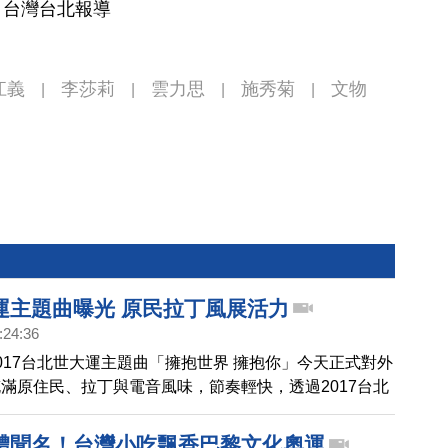
 台灣台北報導
江義
李莎莉
雲力思
施秀菊
文物
|
|
|
|
運主題曲曝光 原民拉丁風展活力
:24:36
017台北世大運主題曲「擁抱世界 擁抱你」今天正式對外
滿原住民、拉丁與電音風味，節奏輕快，透過2017台北
台灣的聲音力量傳向世界。
體聞名！台灣小吃飄香巴黎文化奧運