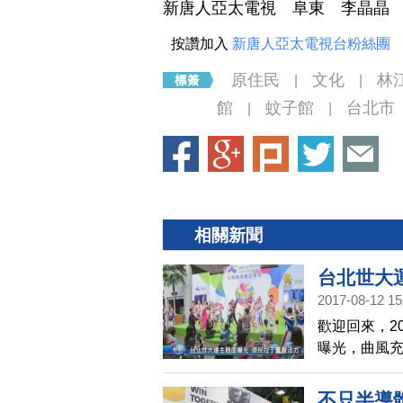
新唐人亞太電視 阜東 李晶晶
按讚加入
新唐人亞太電視台粉絲團
原住民
文化
林
|
|
館
蚊子館
台北市
|
|
相關新聞
台北世大
2017-08-12 15
歡迎回來，2
曝光，曲風充
世大運，將
不只半導