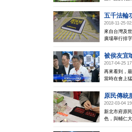
擊。
五千法輪
2018-11-25 02
來自台灣及世
廣場舉行排
看，景象相當
被侯友宜
2017-04-25 17
再來看到，
當時在會上
「說瘋話」
的」，並否
原民傳統
2022-03-04 19
新北市府原
色，與輔仁大
國寶」傳統