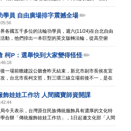
功學員 自由廣場排字震撼全場
:05:56
界各國五千多位的法輪功學員，週六(11/24)在台北自由
字活動，他們排出一本巨型的英文版轉法輪，從高空俯
殊勝壯觀，讓許多遊客震撼不已 。
嗆 柯P：選舉快到大家變得怪怪
:46:18
最後一場前瞻建設公聽會昨天結束，新北市副市長侯友宜
猛攻，台北市長柯文哲，對三環三線立場前後不一，是在
，柯文哲今天受訪時只說，「選舉快到大家都變得怪怪
認他有針對三環三線做出表態。
服飾娃娃工作坊 人間國寶師資開課
:42:44
民局今天表示，台灣原住民族傳統服飾具有濃厚的文化特
學合辦「傳統服飾娃娃工作坊」，1日起邀文化部「人間
織布工藝保存者張鳳英等人授課。