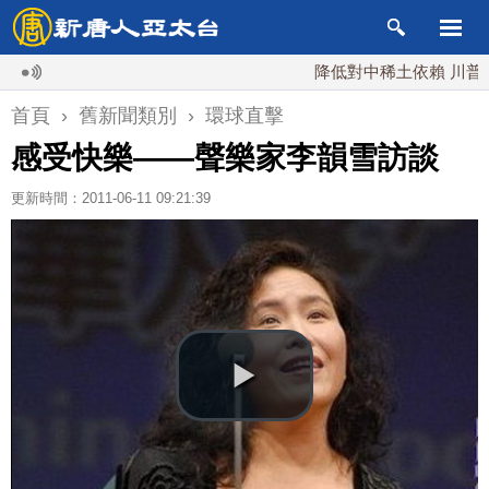
降低對中稀土依賴 川普宣布
首頁
›
舊新聞類別
›
環球直擊
感受快樂——聲樂家李韻雪訪談
更新時間：2011-06-11 09:21:39