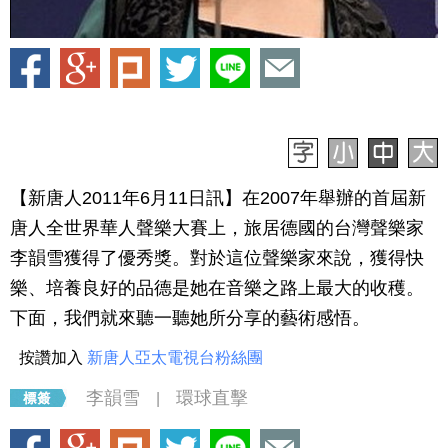
【新唐人2011年6月11日訊】在2007年舉辦的首屆新
唐人全世界華人聲樂大賽上，旅居德國的台灣聲樂家
李韻雪獲得了優秀獎。對於這位聲樂家來說，獲得快
樂、培養良好的品德是她在音樂之路上最大的收穫。
下面，我們就來聽一聽她所分享的藝術感悟。
按讚加入
新唐人亞太電視台粉絲團
李韻雪
環球直擊
|