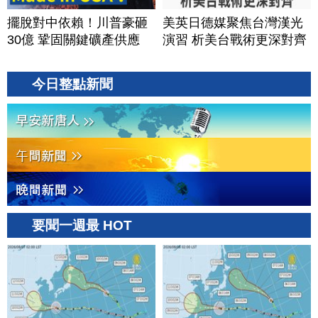
擺脫對中依賴！川普豪砸
美英日德媒聚焦台灣漢光
30億 鞏固關鍵礦產供應
演習 析美台戰術更深對齊
今日整點新聞
要聞一週最 HOT