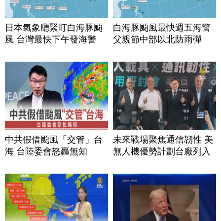
日本氣象廳緊盯白海豚颱
白海豚颱風最快週五海警
風 台灣最快下午發海警
父親節中部以北防雨彈
中共假借颱風「交管」台
未來戰場聚焦通信韌性 美
海 台陸委會怒轟無知
無人機優勢計劃台廠列入