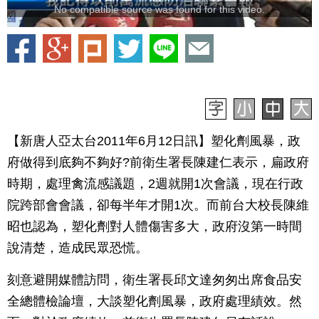
No compatible source was found for this video.
【新唐人亞太台2011年6月12日訊】塑化劑風暴，政
府做得到底夠不夠好?前衛生署長陳建仁表示，扁政府
時期，處理禽流感議題，2週就開1次會議，現在行政
院跨部會會議，卻每半年才開1次。而前台大校長陳維
昭也認為，塑化劑對人體傷害多大，政府沒第一時間
說清楚，造成民眾恐慌。
刻意避開媒體訪問，衛生署長邱文達匆匆出席食品安
全總體檢論壇，大談塑化劑風暴，政府處理績效。然