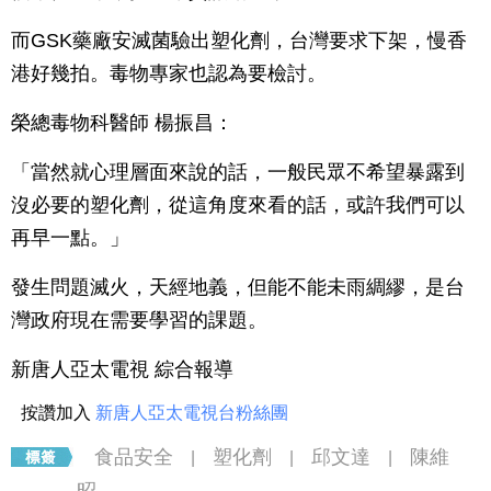
而GSK藥廠安滅菌驗出塑化劑，台灣要求下架，慢香
港好幾拍。毒物專家也認為要檢討。
榮總毒物科醫師 楊振昌：
「當然就心理層面來說的話，一般民眾不希望暴露到
沒必要的塑化劑，從這角度來看的話，或許我們可以
再早一點。」
發生問題滅火，天經地義，但能不能未雨綢繆，是台
灣政府現在需要學習的課題。
新唐人亞太電視 綜合報導
按讚加入
新唐人亞太電視台粉絲團
食品安全
塑化劑
邱文達
陳維
|
|
|