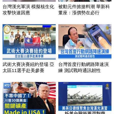
台灣漢光軍演 模擬核生化
被動元件掀搶料潮 華新科
攻擊快速因應
董座：漲價勢在必行
武術大賽決賽紐約登場 亞
台灣首度行動網路降速演
太區11選手赴美參賽
練 測試戰時通訊韌性