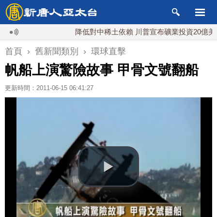
降低對中稀土依賴 川普宣布礦業投資20億美元
首頁
›
舊新聞類別
›
環球直擊
帆船上演驚險故事 甲骨文號翻船
更新時間：2011-06-15 06:41:27