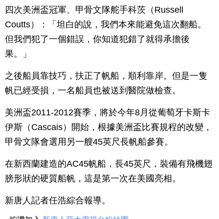
四次美洲盃冠軍、甲骨文隊舵手科茨（Russell
Coutts）：「坦白的說，我們本來能避免這次翻船。
但我們犯了一個錯誤，你知道犯錯了就得承擔後
果。」
之後船員靠技巧，扶正了帆船，順利靠岸。但是一隻
帆已經受損，一名船員也被送到醫院做檢查。
美洲盃2011-2012賽季，將於今年8月從葡萄牙卡斯卡
伊斯（Cascais）開始，根據美洲盃比賽規程的改變，
甲骨文隊會選用另一艘45英尺長帆船參賽。
在新西蘭建造的AC45帆船，長45英尺，裝備有飛機翅
膀形狀的硬質船帆，這是第一次在美國亮相。
新唐人記者任浩綜合報導。