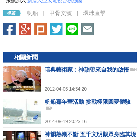
按讚加入
新唐人亞太電視台粉絲團
帆船
甲骨文號
環球直擊
|
|
相關新聞
瑞典藝術家：神韻帶來自我的啟悟
2012-04-06 14:54:20
帆船嘉年華活動 挑戰極限圓夢體驗
2014-08-19 20:23:16
神韻熱潮不斷 五千文明觀眾身臨其境