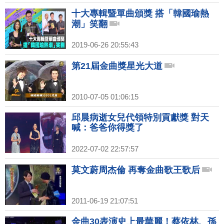
十大專輯暨單曲頒獎 搭「韓國瑜熱
潮」笑翻
2019-06-26 20:55:43
第21屆金曲獎星光大道
2010-07-05 01:06:15
邱晨病逝女兒代領特別貢獻獎 對天
喊：爸爸你得獎了
2022-07-02 22:57:57
莫文蔚周杰倫 再奪金曲歌王歌后
2011-06-19 21:07:51
金曲30表演史上最華麗！蔡依林、孫