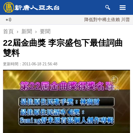
降低對中稀土依賴 川普宣布礦
首頁
›
新聞
›
要聞
22屆金曲獎 李宗盛包下最佳詞曲
雙料
更新時間：2011-06-18 21:56:48