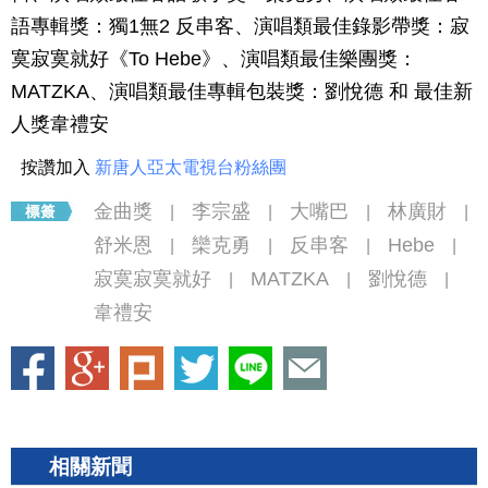
語專輯獎：獨1無2 反串客、演唱類最佳錄影帶獎：寂
寞寂寞就好《To Hebe》、演唱類最佳樂團獎：
MATZKA、演唱類最佳專輯包裝獎：劉悅德 和 最佳新
人獎韋禮安
按讚加入
新唐人亞太電視台粉絲團
金曲獎
李宗盛
大嘴巴
林廣財
|
|
|
|
舒米恩
欒克勇
反串客
Hebe
|
|
|
|
寂寞寂寞就好
MATZKA
劉悅德
|
|
|
韋禮安
相關新聞