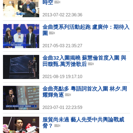
時空
2013-07-02 22:36:36
金曲獎系列活動起跑 盧廣仲：期待入
圍
2017-05-03 21:35:27
金曲32入圍揭曉 蘇慧倫首度入圍 與
田馥甄.萬芳搶歌后
2021-08-19 19:17:10
金曲亮點多 粵語詞首次入圍 林夕.周
耀輝角逐
2023-07-01 22:23:59
服貿尚未過 藝人先受中共輿論戰威
脅？