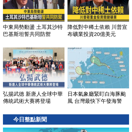
中東局勢動盪 土耳其沙特
降低對中稀土依賴 川普宣
巴基斯坦誓共同防禦
布礦業投資20億美元
弘揚武德 新唐人全球中華
日本氣象廳緊盯白海豚颱
傳統武術大賽將登場
風 台灣最快下午發海警
今日整點新聞