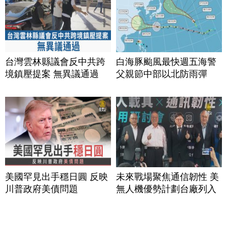
台灣雲林縣議會反中共跨
白海豚颱風最快週五海警
境鎮壓提案 無異議通過
父親節中部以北防雨彈
美國罕見出手穩日圓 反映
未來戰場聚焦通信韌性 美
川普政府美債問題
無人機優勢計劃台廠列入