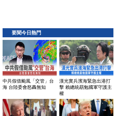
要聞今日熱門
中共假借颱風「交管」台
漢光實兵濱海緊急出港打
海 台陸委會怒轟無知
擊 賴總統勗勉國軍守護主
權