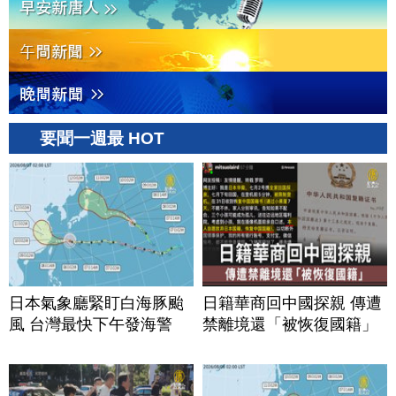
要聞一週最 HOT
日本氣象廳緊盯白海豚颱
日籍華商回中國探親 傳遭
風 台灣最快下午發海警
禁離境還「被恢復國籍」