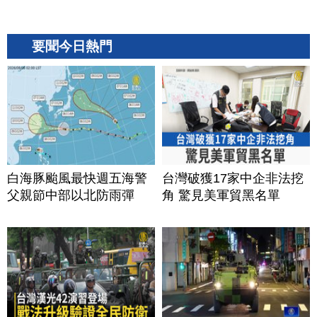
要聞今日熱門
白海豚颱風最快週五海警
台灣破獲17家中企非法挖
父親節中部以北防雨彈
角 驚見美軍貿黑名單