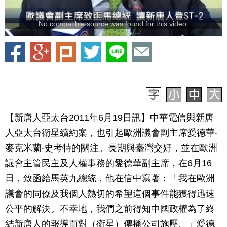
No compatible source was found for this video.
【新唐人亞太台2011年6月19日訊】中華電信與新唐
人亞太台衛星續約案，也引起歐洲議會副主席愛德華‧
麥克米蘭‧史考特的關注。長期與臺灣交好，並在歐洲
議會主管民主及人權事務的愛德華副主席，在6月16
日，致函給馬英九總統，他在信中寫著：「我在歐洲
議會的同僚及我個人熱切的希望這個事件能獲得迅速
公平的解決。不幸地，我們之前得知中國政權為了終
結新唐人的報導而對（衛星）傳播公司施壓。」愛德