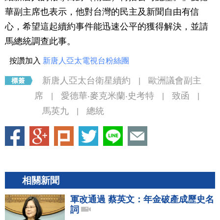
華副主席也表示，他對台灣的民主及新聞自由有信
心，希望這起續約事件能迅速公平的獲得解決，並請
馬總統調查此事。
按讚加入
新唐人亞太電視台粉絲團
新唐人亞太台衛星續約
歐洲議會副主
|
席
愛德華‧麥克米蘭‧史考特
致函
|
|
|
馬英九
總統
|
相關新聞
軍改通過 蔡英文：年金破產成歷史名
詞