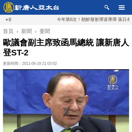
今年第6次！朝鮮發射彈道導彈 落日本EEZ外
首頁
›
新聞
›
要聞
歐議會副主席致函馬總統 讓新唐人
登ST-2
更新時間：2011-06-19 21:03:02