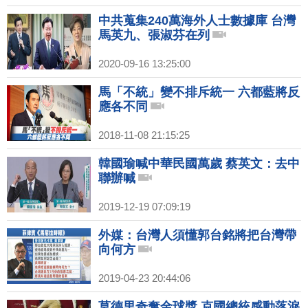
中共蒐集240萬海外人士數據庫 台灣
馬英九、張淑芬在列
2020-09-16 13:25:00
馬「不統」變不排斥統一 六都藍將反
應各不同
2018-11-08 21:15:25
韓國瑜喊中華民國萬歲 蔡英文：去中
聯辦喊
2019-12-19 07:09:19
外媒：台灣人須懂郭台銘將把台灣帶
向何方
2019-04-23 20:44:06
莫德里奇奪金球獎 克國總統感動落淚