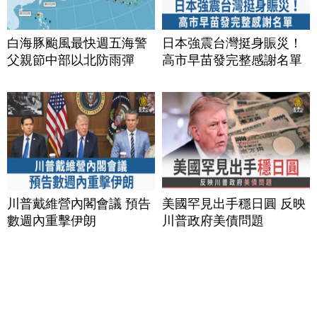
白海豚颱風最快週五海警
日本強震台灣挺身賑災！
父親節中部以北防雨彈
高市早苗發完整感謝名單
川普戴維營內閣會議 預告
美國罕見出手穩日圓 反映
數週內重擊伊朗
川普政府美債問題