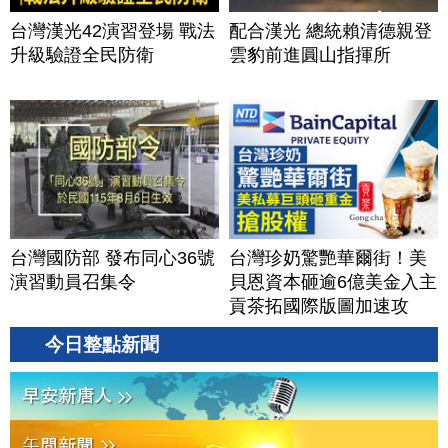
台灣漢光42演習登場 戰法
配合漢光 總統賴清德親登
升級驗證全民防衛
雲豹前進圓山指揮所
台灣國防部 發布同心36號
台灣珍奶驚艷華爾街！美
演習動員召集令
貝恩資本砸逾6億美金入主
貢茶拓國際版圖加速攻
美？｜#財經新聞｜
今日整點新聞
20260806(四)