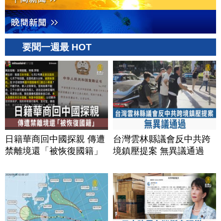
要聞一週最 HOT
日籍華商回中國探親 傳遭
台灣雲林縣議會反中共跨
禁離境還「被恢復國籍」
境鎮壓提案 無異議通過