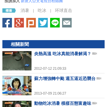
按讚加入
新唐人亞太電視台粉絲團
消暑
吃冰
环球直击
|
|
相關新聞
炎熱高溫 吃冰真能消暑解渴？
2012-07-12 21:09:33
蘇力增強轉中颱 週五逼近恐襲台
2013-07-09 21:06:27
動物吃冰消暑 模樣百態富趣味