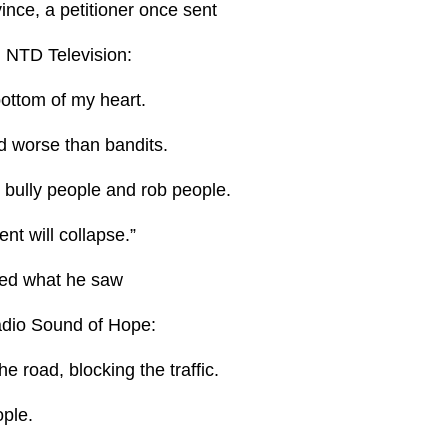
ince, a petitioner once sent
d NTD Television:
bottom of my heart.
d worse than bandits.
 bully people and rob people.
t will collapse.”
bed what he saw
Radio Sound of Hope:
he road, blocking the traffic.
ople.