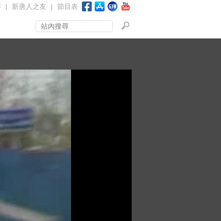
賽
|
新唐人之友
|
節目表