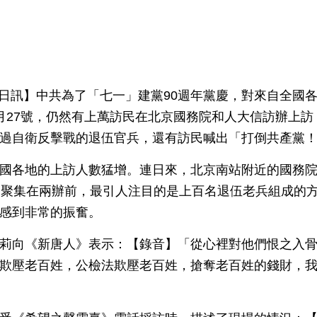
月29日訊】中共為了「七一」建黨90週年黨慶，對來自全國
月27號，仍然有上萬訪民在北京國務院和人大信訪辦上訪
過自衛反擊戰的退伍官兵，還有訪民喊出「打倒共產黨
國各地的上訪人數猛增。連日來，北京南站附近的國務
又聚集在兩辦前，最引人注目的是上百名退伍老兵組成的
感到非常的振奮。
莉向《新唐人》表示：【錄音】「從心裡對他們恨之入
欺壓老百姓，公檢法欺壓老百姓，搶奪老百姓的錢財，