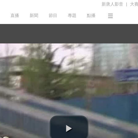
新唐人影音
|
大
直播
新聞
節目
專題
點播