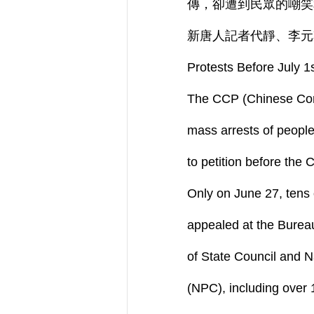
傳，卻遭到民眾的嘲笑
新唐人記者代靜、李元
Protests Before July 1
The CCP (Chinese Com
mass arrests of peopl
to petition before the
Only on June 27, tens 
appealed at the Bureau
of State Council and 
(NPC), including over