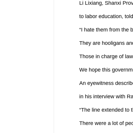
Li Lixiang, Shanxi Prov
to labor education, tol
“I hate them from the 
They are hooligans an
Those in charge of law
We hope this governmen
An eyewitness descri
in his interview with 
“The line extended to t
There were a lot of pe