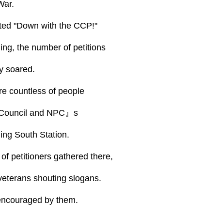
War.
ted "Down with the CCP!"
ing, the number of petitions
y soared.
are countless of people
e Council and NPC』s
jing South Station.
f petitioners gathered there,
veterans shouting slogans.
 encouraged by them.