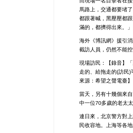
而現場一名目擊者在接
馬路上，交通都要堵了
都跟著喊，黑壓壓都跟
滿的，都擠得出來。」
海外《博訊網》援引消
截訪人員，仍然不能控
現場訪民：【錄音】「
走的、給拖走的(訪民
來源：希望之聲電臺】
當天，另有十幾個來自
中一位70多歲的老太
連日來，北京警方對上
民收容地。上海等各地