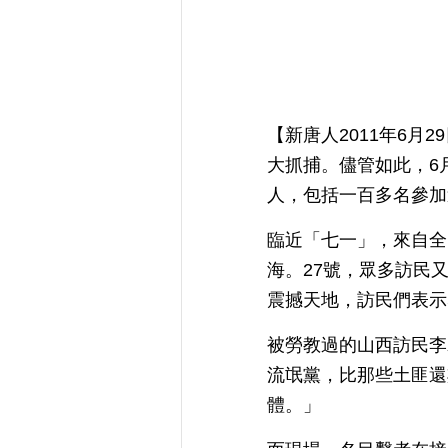
【新唐人2011年6
大抓捕。儘管如此，6
人，包括一百多名參加
臨近「七一」，來自全
海。27號，眾多訪民
震撼天地，訪民們表示
被勞教過的山西訪民李
流氓黨，比那些土匪還
體。」