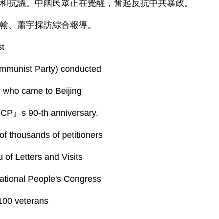
和抗議。中國民眾正在覺醒，奮起反抗中共暴政。
翰、蕭宇採訪綜合報導。
st
munist Party) conducted
e who came to Beijing
 CCP』s 90-th anniversary.
of thousands of petitioners
 of Letters and Visits
National People's Congress
 100 veterans