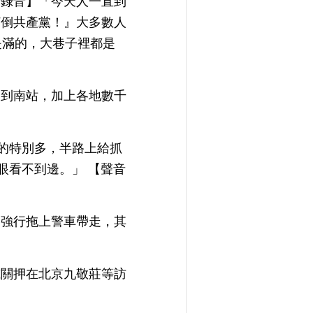
【錄音】「今天人一直到
打倒共產黨！』大多數人
是滿的，大巷子裡都是
趕到南站，加上各地數千
訪的特別多，半路上給抓
眼看不到邊。」 【聲音
察強行拖上警車帶走，其
或關押在北京九敬莊等訪