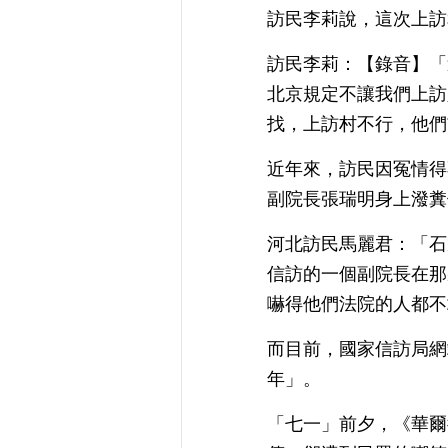
訪民李莉說，這次上訪
訪民李莉：【錄音】「
北京規定不讓我們上訪
找，上訪村不行，他們
近年來，訪民因冤情得
副院長張瑞明身上潑糞
河北訪民馬麗君：「石
信訪的一個副院長在那
嚇得他們法院的人都不
而目前，國家信訪局網
年」。
「七一」前夕，《華爾