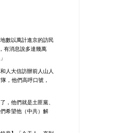
各地數以萬計進京的訪民
，有消息說多達幾萬
！」
院和人大信訪辦前人山人
方隊，他們高呼口號，
骨了，他們就是土匪黨、
我們希望他（中共）解