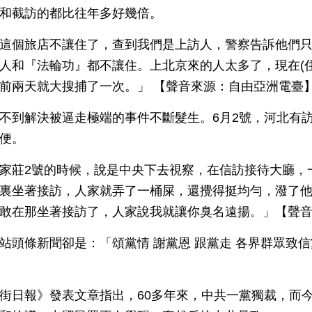
和截訪的都比往年多好幾倍。
這個旅店不讓住了，查到我們是上訪人，警察告訴他們只
人和『法輪功』都不讓住。上北京來的人太多了，現在(住
前兩天就大搜捕了一次。」 【聲音來源：自由亞洲電臺
不到解決被逼走極端的事件不斷髮生。6月2號，河北有
便。
家莊2號的時候，說是中央下去視察，在信訪接待大廳，
裏坐著接訪，人家就弄了一桶屎，還攪得挺均勻，潑了
敢在那坐著接訪了，人家說我就讓你臭名遠揚。」【聲
站頭條新聞卻是：「頌黨情 謝黨恩 跟黨走 各界群眾致信
街日報》發表文章指出，60多年來，中共一黨獨裁，而