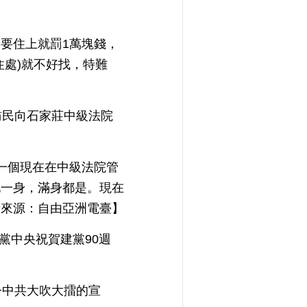
要住上就罰1萬塊錢，
處)就不好找，特難
】
訪民向石家莊中級法院
一個現在在中級法院管
他一身，滿身都是。現在
音來源：自由亞洲電臺】
黨中央祝賀建黨90週
今中共大吹大擂的宣