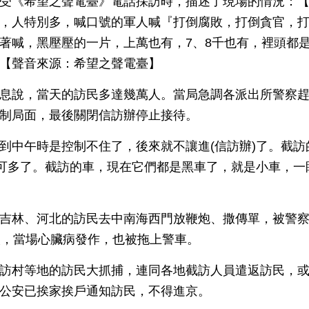
受《希望之聲電臺》電話採訪時，描述了現場的情況：
，人特別多，喊口號的軍人喊『打倒腐敗，打倒貪官，
著喊，黑壓壓的一片，上萬也有，7、8千也有，裡頭都
【聲音來源：希望之聲電臺】
息說，當天的訪民多達幾萬人。當局急調各派出所警察
制局面，最後關閉信訪辦停止接待。
到中午時是控制不住了，後來就不讓進(信訪辦)了。截
)可多了。截訪的車，現在它們都是黑車了，就是小車，一
吉林、河北的訪民去中南海西門放鞭炮、撒傳單，被警
太，當場心臟病發作，也被拖上警車。
訪村等地的訪民大抓捕，連同各地截訪人員遣返訪民，
公安已挨家挨戶通知訪民，不得進京。