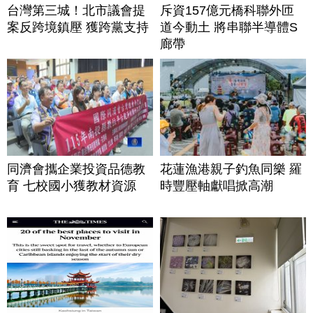
台灣第三城！北市議會提
斥資157億元橋科聯外匝
案反跨境鎮壓 獲跨黨支持
道今動土 將串聯半導體S
廊帶
同濟會攜企業投資品德教
花蓮漁港親子釣魚同樂 羅
育 七校國小獲教材資源
時豐壓軸獻唱掀高潮