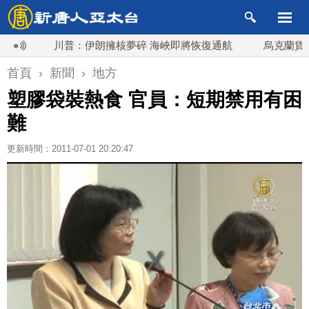
川普：伊朗擁核夢碎 海峽即將恢復通航
烏克蘭貨機旁驚
首頁
›
新聞
›
地方
塑膠袋裝熱食 官員：短期禁用有困
難
更新時間：2011-07-01 20:20:47