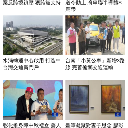
案反跨境鎮壓 獲跨黨支持
道今動土 將串聯半導體S
廊帶
水湳轉運中心啟用 打造中
台南「小黃公車」新增3路
台灣交通新門戶
線 完善偏鄉交通運輸
彰化推身障中秋禮盒 藝人
畫筆凝聚對妻子思念 膠彩