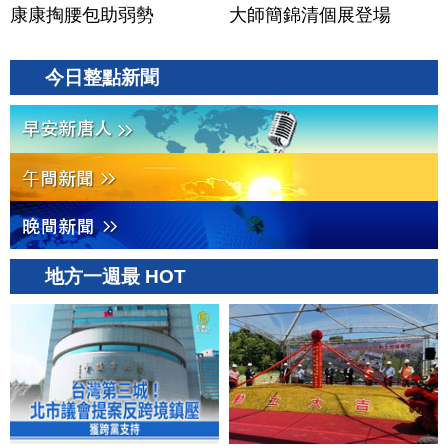
康康掏腰包助弱勢
大師簡錦清個展登場
今日整點新聞
地方一週最 HOT