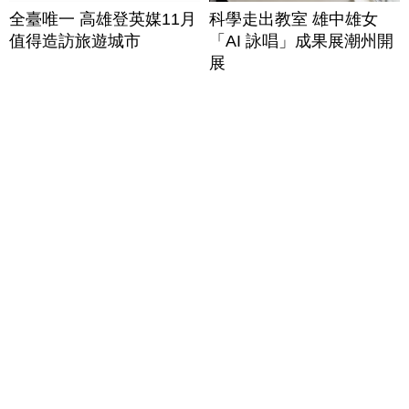
全臺唯一 高雄登英媒11月
科學走出教室 雄中雄女
值得造訪旅遊城市
「AI 詠唱」成果展潮州開
展