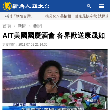
讚「韌性台灣」
搞分化？美情報：普京最快今秋 試探攻擊北約
首頁
›
新聞
›
要聞
AIT美國國慶酒會 各界歡送康晟如
更新時間：2011-07-01 21:14:30