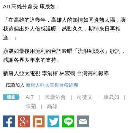
AIT高雄分處長 康晟如：
「在高雄的這幾年，高雄人的熱情如同炎熱太陽，讓
我這個出外人倍感溫暖，感動久久，期待來日再相
逢。」
康晟如最後用流利的台語吟唱「流浪到淡水」歌詞，
感謝各界多年來的支持。
新唐人亞太電視 李涓榕 林宏觀 台灣高雄報導
按讚加入
新唐人亞太電視台粉絲團
AIT
國慶酒會
司徒文
康晟如
|
|
|
|
陳菊
高雄
|