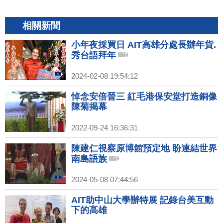
相關新聞
小年夜採買日 AIT高雄分處長辦年貨.
秀台語拜年
2024-02-08 19:54:12
悼念安倍晉三 紅毛港保安堂打造銅像
陳菊揭幕
2022-09-24 16:36:31
陳建仁視察原博館預定地 盼連結世界
南島語族
2024-05-08 07:44:56
AIT助中山大學辦特展 記錄台美互動
下的高雄