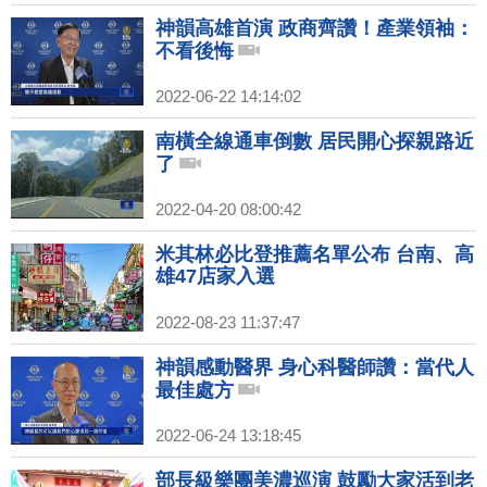
神韻高雄首演 政商齊讚！產業領袖：
不看後悔
2022-06-22 14:14:02
南橫全線通車倒數 居民開心探親路近
了
2022-04-20 08:00:42
米其林必比登推薦名單公布 台南、高
雄47店家入選
2022-08-23 11:37:47
神韻感動醫界 身心科醫師讚：當代人
最佳處方
2022-06-24 13:18:45
部長級樂團美濃巡演 鼓勵大家活到老