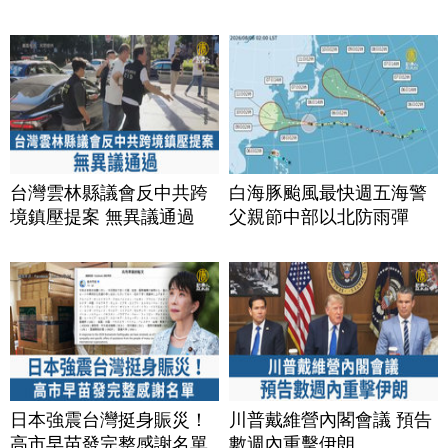
台灣雲林縣議會反中共跨
白海豚颱風最快週五海警
境鎮壓提案 無異議通過
父親節中部以北防雨彈
日本強震台灣挺身賑災！
川普戴維營內閣會議 預告
高市早苗發完整感謝名單
數週內重擊伊朗