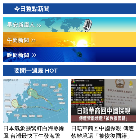
今日整點新聞
要聞一週最 HOT
日本氣象廳緊盯白海豚颱
日籍華商回中國探親 傳遭
風 台灣最快下午發海警
禁離境還「被恢復國籍」