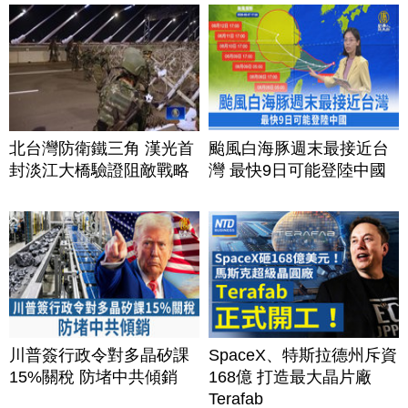
北台灣防衛鐵三角 漢光首
颱風白海豚週末最接近台
封淡江大橋驗證阻敵戰略
灣 最快9日可能登陸中國
川普簽行政令對多晶矽課
SpaceX、特斯拉德州斥資
15%關稅 防堵中共傾銷
168億 打造最大晶片廠
Terafab