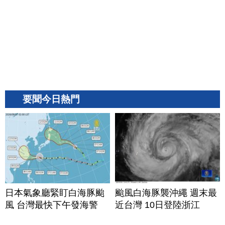
要聞今日熱門
日本氣象廳緊盯白海豚颱
颱風白海豚襲沖繩 週末最
風 台灣最快下午發海警
近台灣 10日登陸浙江