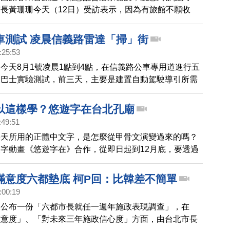
長黃珊珊今天（12日）受訪表示，因為有旅館不願收
國旅客成了「人球」，有可能成為防疫漏洞。
車測試 凌晨信義路雷達「掃」街
:25:53
今天8月1號凌晨1點到4點，在信義路公車專用道進行五
駛巴士實驗測試，前三天，主要是建置自動駕駛導引所需
與路徑規劃，並針對公車專用道配置 及系統契合度等相
整合測試，後兩天為社會接受度測試，蒐集使用者經驗。
以這樣學？悠遊字在台北孔廟
檢討測試結果，並思考未來怎麼走。
:49:51
每天所用的正體中文字，是怎麼從甲骨文演變過來的嗎？
字動畫《悠遊字在》合作，從即日起到12月底，要透過
，讓來參觀孔廟的民眾，用輕鬆的方式了解漢字的由來和
故事。
滿意度六都墊底 柯P回：比韓差不簡單
:00:19
天公布一份「六都市長就任一週年施政表現調查」，在
滿意度」、「對未來三年施政信心度」方面，由台北市長