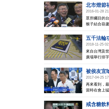
北市燈節
2016-01-28 21
眾所矚目的台
猴子結合葫
為今年主燈
五千法輪
2018-11-25 02
來自台灣及世
廣場舉行排
看，景象相當
被侯友宜
2017-04-25 17
再來看到，
當時在會上
「說瘋話」
的」，並否
戒含糖飲