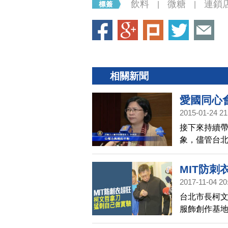
飲料
微糖
連鎖
|
|
相關新聞
愛國同心
2015-01-24 21
接下來持續帶
象，儘管台
去，想要問
象？
MIT防
2017-11-04 20
台北市長柯文
服飾創作基地
把刀都刺彎