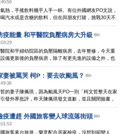
:40:56
氣熱，手搖飲料幾乎人手一杯。有位外國網友PO文說，
喝汽水或是含糖的飲料，但在與朋友打賭，挑戰30天不
後，發現自己的黑眼圈、痘痘、全不翼而飛，整個人都精
真的有這麼神奇嗎？我們實際請教醫生。
防疫能量 和平醫院負壓病房大升級
:03:29
合醫院和平婦幼院區的負壓隔離病房，去年整修，今天重
，設備更新後的負壓病房，除了有更先進的設備之外，也
了台北地區，面對高傳染性疾病的救治、應變能力。
家妻被罵哭 柯P：要去吹颱風？
:49:38
哲的妻子陳佩琪，因為颱風天PO一則「柯文哲整天在家
文引發外界批評，昨天陳佩琪發文道歉，並且關閉臉書，
哲被媒體問到時表示，不管市長人在哪裡，只要能指揮就
要叫市長去吹颱風嗎？」
檢疫遭趕 外國旅客變人球流落街頭
:01:53
外國旅客來台旅遊，樂意配合居家檢疫，沒想到卻變人