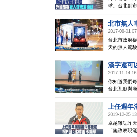
球。台北副市
容，導致外
北市無人
2017-08-01 07
台北市政府從
天的無人駕
要的相關圖資
關技術進行
漢字還可
接下來會再
2017-11-14 16
你知道我們
台北孔廟與漢
動畫的方式
背後有趣的
上任週年
2019-12-25 13
卓越雜誌昨
「施政表現