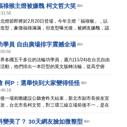
福祿猴主燈被嫌醜 柯文哲大笑
:31:56
北燈節即將於2月20日登場，今年主燈「福祿猴」，以
蘆造型，象徵福祿滿滿，但造型曝光後，被網友嫌醜，認
設計實在欠缺美感。
功學員 自由廣場排字震撼全場
:05:56
界各國五千多位的法輪功學員，週六(11/24)在台北自由
字活動，他們排出一本巨型的英文版轉法輪，從高空俯
殊勝壯觀，讓許多遊客震撼不已 。
嗆 柯P：選舉快到大家變得怪怪
:46:18
最後一場前瞻建設公聽會昨天結束，新北市副市長侯友宜
猛攻，台北市長柯文哲，對三環三線立場前後不一，是在
，柯文哲今天受訪時只說，「選舉快到大家都變得怪怪
認他有針對三環三線做出表態。
料變美了？ 30天網友臉如微整型