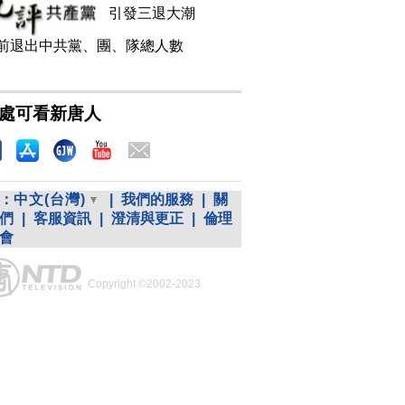
引發三退大潮
前退出中共黨、團、隊總人數
處可看新唐人
：
中文(台灣)
|
我們的服務
|
關
們
|
客服資訊
|
澄清與更正
|
倫理
會
Copyright ©2002-2023