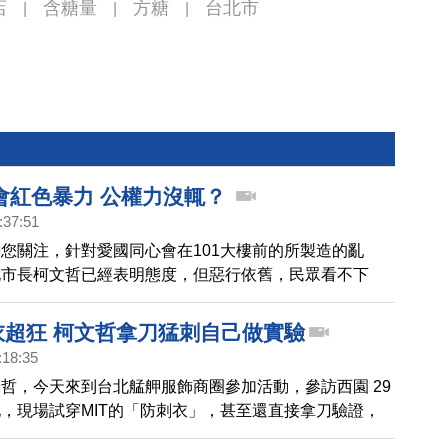
店
含糖量
方糖
台北市
|
|
|
會紅色暴力 公權力沒輒？
:37:51
您關注，針對愛國同心會在101大樓前的所製造的亂
北市長柯文哲已經表明態度，但惡行依舊，民眾看不下
，台灣的公權力，究竟為何沒有辦法處理愛國同心會的亂
刺衣超狂 柯文哲拿刀猛刺自己做實驗
:18:35
哲，今天來到台北艋舺服飾商圈參加活動，參訪西園 29
，現場試穿MIT的「防刺衣」，甚至還直接拿刀驗證，
了，讓柯文哲直誇台灣紡織業很厲害。