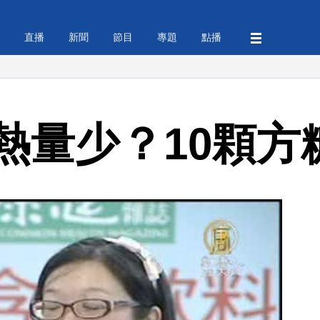
直播
新聞
節目
專題
點播
熱量少？10顆方