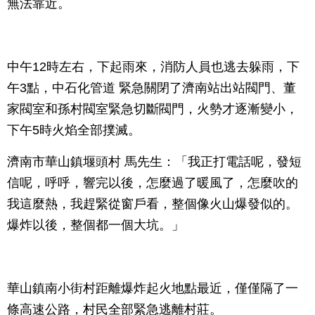
無法靠近。
中午12時左右，下起雨來，消防人員也逃去躲雨，下
午3點，中石化管道 緊急關閉了濟南站出站閥門、董
家閥室和孫村閥室緊急切斷閥門，火勢才逐漸變小，
下午5時火焰全部撲滅。
濟南市華山鎮堰頭村 馬先生：「我正打電話呢，發短
信呢，呼呼，響完以後，怎麼過了暖風了，怎麼吹的
我這麼熱，我趕緊從窗戶看，整個像火山爆發似的。
爆炸以後，整個都一個大坑。」
華山鎮南小街村距離爆炸起火地點最近，僅僅隔了一
條高速公路，村民全部緊急逃離村莊。