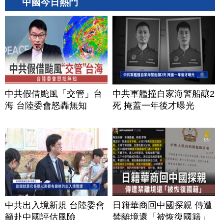
中國今日熱門
中共假借颱風「交管」台
中共軍艦撞自家海警船釀2
海 台陸委會怒轟無知
死 掩蓋一年後才曝光
中共出入境新規 台陸委會
日籍華商回中國探親 傳遭
籲赴中國評估風險
禁離境還「被恢復國籍」