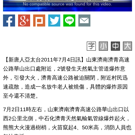
No compatible source was found for this video.
【新唐人亞太台2011年7月4日訊】山東濟南濟青高速
公路華山出口處附近，2號發生天然氣主管道爆炸意
外，引發大火，濟青高速公路被迫關閉，附近村民迅
速疏散，造成一名放牛老人被燒傷，具體的爆炸原因
至今還不清楚。
7月2日11時左右，山東濟南濟青高速公路華山出口以
西2公里北側，中石化濟青天然氣輸氣管線爆炸起火，
熊熊大火漫過樹梢，火苗竄起4、50米高，消防人員也