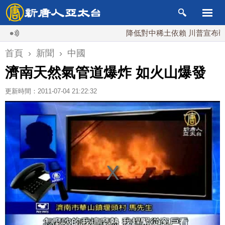
降低對中稀土依賴 川普宣布礦業投資
首頁
›
新聞
›
中國
濟南天然氣管道爆炸 如火山爆發
更新時間：2011-07-04 21:22:32