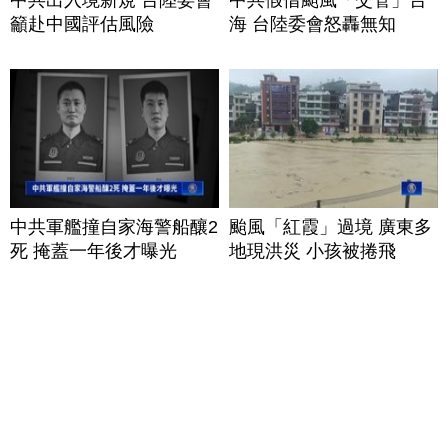
籲赴中國評估風險
海 台陸委會怒轟無知
中共軍艦撞自家海警船釀2
颱風「紅霞」過境 廣東多
死 掩蓋一年後才曝光
地現洪災 小孩被捲飛