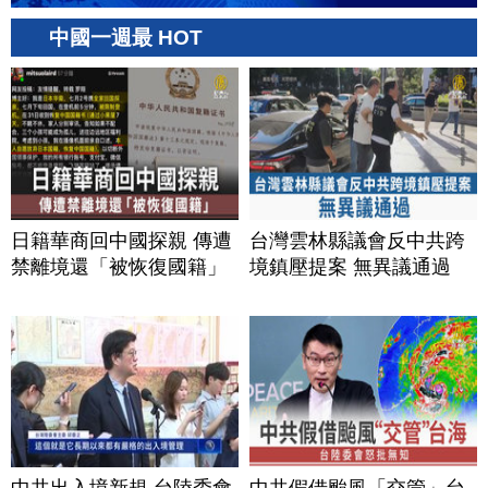
中國一週最 HOT
日籍華商回中國探親 傳遭
台灣雲林縣議會反中共跨
禁離境還「被恢復國籍」
境鎮壓提案 無異議通過
中共出入境新規 台陸委會
中共假借颱風「交管」台