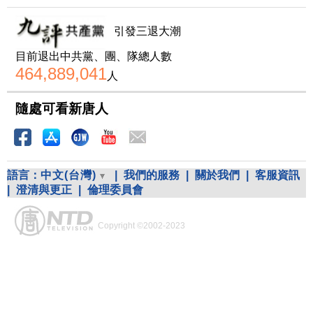
引發三退大潮
目前退出中共黨、團、隊總人數
464,889,041
人
隨處可看新唐人
語言：
中文(台灣)
|
我們的服務
|
關於我們
|
客服資訊
|
澄清與更正
|
倫理委員會
Copyright ©2002-2023