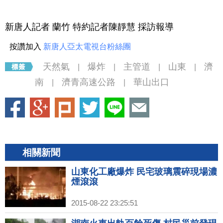
新唐人記者 蘭竹 特約記者陳靜慧 採訪報導
按讚加入
新唐人亞太電視台粉絲團
天然氣
爆炸
主管道
山東
濟
|
|
|
|
南
濟青高速公路
華山出口
|
|
相關新聞
山東化工廠爆炸 民宅玻璃震碎現場濃
煙滾滾
2015-08-22 23:25:51