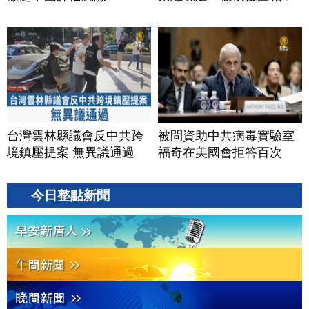
台灣雲林縣議會反中共跨
被問資助中共病毒實驗室
境鎮壓提案 無異議通過
福奇在美國會拒答百次
今日整點新聞