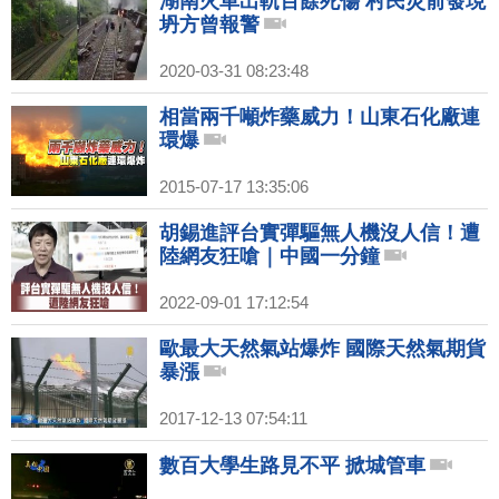
湖南火車出軌百餘死傷 村民災前發現
坍方曾報警
2020-03-31 08:23:48
相當兩千噸炸藥威力！山東石化廠連
環爆
2015-07-17 13:35:06
胡錫進評台實彈驅無人機沒人信！遭
陸網友狂嗆｜中國一分鐘
2022-09-01 17:12:54
歐最大天然氣站爆炸 國際天然氣期貨
暴漲
2017-12-13 07:54:11
數百大學生路見不平 掀城管車