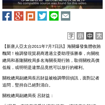
No compatible source was found for this video.
【新唐人亞太台2011年7月7日訊】海關爆發集體收賄
醜聞！檢調發現貿易商透過立委助理張勝泰，向關稅
總局和基隆關稅局多名海關長期行賄，取得關稅高價
低報，或明明是違禁品竟然可以放行的權利。
關稅總局副總局長呂財益被檢調帶回偵訊，面對記者
追問，堅持自己絕對清白。
關稅總局副總局長 呂財益：