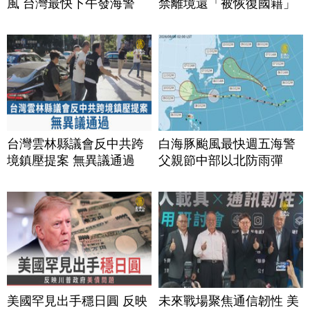
風 台灣最快下午發海警
禁離境還「被恢復國籍」
台灣雲林縣議會反中共跨
白海豚颱風最快週五海警
境鎮壓提案 無異議通過
父親節中部以北防雨彈
美國罕見出手穩日圓 反映
未來戰場聚焦通信韌性 美