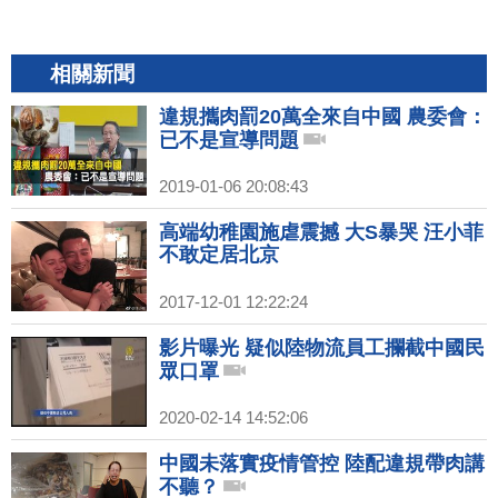
相關新聞
違規攜肉罰20萬全來自中國 農委會：
已不是宣導問題
2019-01-06 20:08:43
高端幼稚園施虐震撼 大S暴哭 汪小菲
不敢定居北京
2017-12-01 12:22:24
影片曝光 疑似陸物流員工攔截中國民
眾口罩
2020-02-14 14:52:06
中國未落實疫情管控 陸配違規帶肉講
不聽？