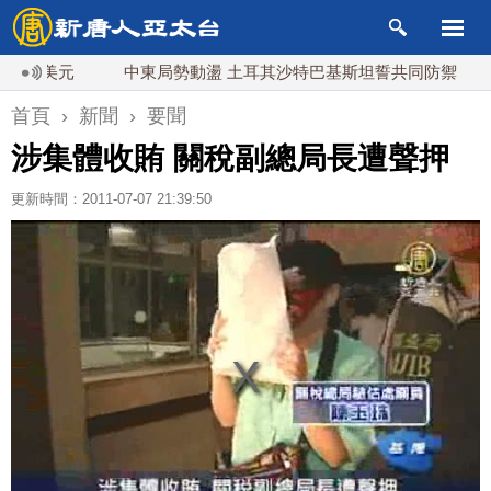
美元
中東局勢動盪 土耳其沙特巴基斯坦誓共同防禦
漢光
首頁
›
新聞
›
要聞
涉集體收賄 關稅副總局長遭聲押
更新時間：2011-07-07 21:39:50