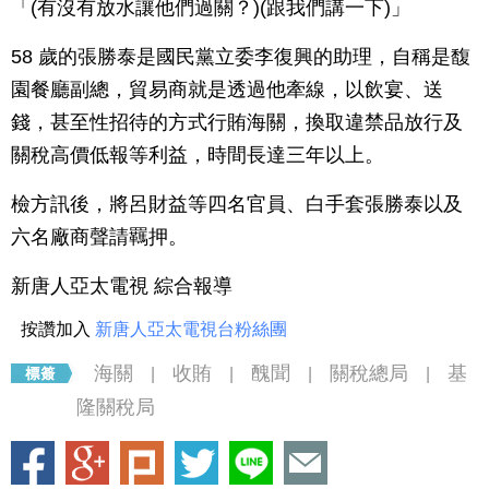
「(有沒有放水讓他們過關？)(跟我們講一下)」
58 歲的張勝泰是國民黨立委李復興的助理，自稱是馥
園餐廳副總，貿易商就是透過他牽線，以飲宴、送
錢，甚至性招待的方式行賄海關，換取違禁品放行及
關稅高價低報等利益，時間長達三年以上。
檢方訊後，將呂財益等四名官員、白手套張勝泰以及
六名廠商聲請羈押。
新唐人亞太電視 綜合報導
按讚加入
新唐人亞太電視台粉絲團
海關
收賄
醜聞
關稅總局
基
|
|
|
|
隆關稅局