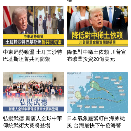
中東局勢動盪 土耳其沙特
降低對中稀土依賴 川普宣
巴基斯坦誓共同防禦
布礦業投資20億美元
弘揚武德 新唐人全球中華
日本氣象廳緊盯白海豚颱
傳統武術大賽將登場
風 台灣最快下午發海警