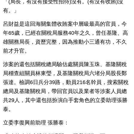
「(局長，有沒有接受性招待)沒有。(有沒有收賄)沒
有。」
呂財益是這回海關集體收賄案中層級最高的官員，今
年65歲，已經在關稅局服務40年之久，曾任基隆、高
雄關務局長，資歷完整，因為推動小三通有功，不久
前才升官。
涉案的還包括關稅總局驗估處關員陳玉珠、基隆關稅
局稽查組關員林東瑩，及基隆關稅局六堵分局股長鄭
張達。檢調6日兵分39路，動員216名幹員，搜索關稅
總局及基隆關稅局，帶回官員以及業者等涉案人員總
共29人，其中還包括扮演白手套角色的立委助理張勝
泰。
立委李復興前助理 張勝泰：