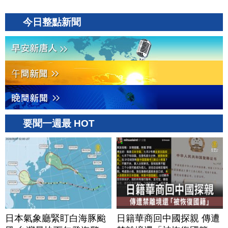
今日整點新聞
要聞一週最 HOT
日本氣象廳緊盯白海豚颱
日籍華商回中國探親 傳遭