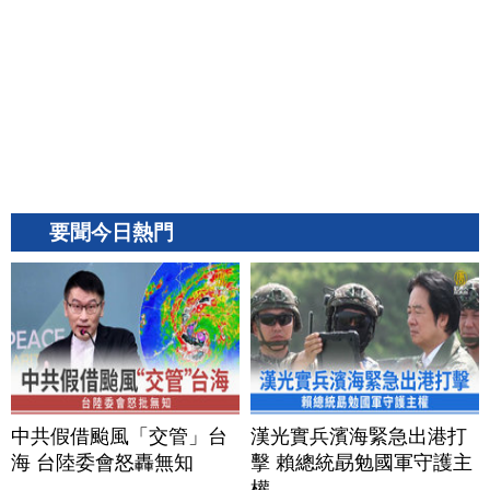
要聞今日熱門
中共假借颱風「交管」台
漢光實兵濱海緊急出港打
海 台陸委會怒轟無知
擊 賴總統勗勉國軍守護主
權