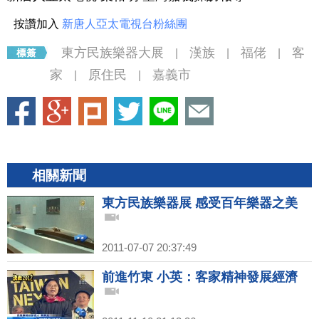
按讚加入
新唐人亞太電視台粉絲團
東方民族樂器大展
漢族
福佬
客
|
|
|
家
原住民
嘉義市
|
|
相關新聞
東方民族樂器展 感受百年樂器之美
2011-07-07 20:37:49
前進竹東 小英：客家精神發展經濟