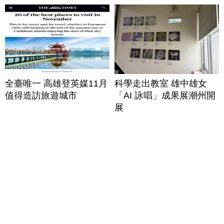
全臺唯一 高雄登英媒11月
科學走出教室 雄中雄女
值得造訪旅遊城市
「AI 詠唱」成果展潮州開
展