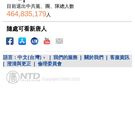
目前退出中共黨、團、隊總人數
464,835,179
人
隨處可看新唐人
語言：
中文(台灣)
|
我們的服務
|
關於我們
|
客服資訊
|
澄清與更正
|
倫理委員會
Copyright ©2002-2023