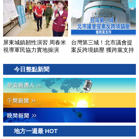
屏東城鎮韌性演習 周春米
台灣第三城！北市議會提
視導軍民協力實地操演
案反跨境鎮壓 獲跨黨支持
今日整點新聞
地方一週最 HOT