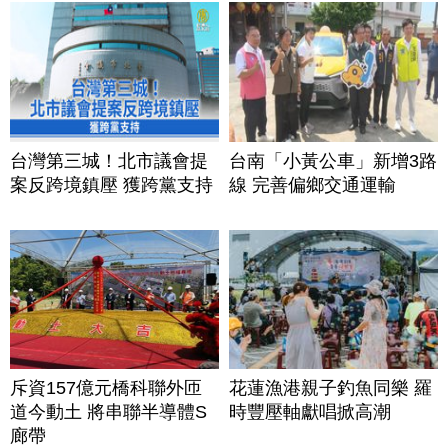
台灣第三城！北市議會提
台南「小黃公車」新增3路
案反跨境鎮壓 獲跨黨支持
線 完善偏鄉交通運輸
斥資157億元橋科聯外匝
花蓮漁港親子釣魚同樂 羅
道今動土 將串聯半導體S
時豐壓軸獻唱掀高潮
廊帶