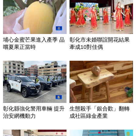
埔心金蜜芒果進入產季 品
彰化市未婚聯誼開花結果
嚐夏果正當時
牽成10對佳偶
彰化縣強化警用車輛 提升
生態殺手「銀合歡」翻轉
治安網機動力
成社區綠金產業