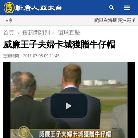
颱風白海豚襲沖繩 週末最
首頁
›
舊新聞類別
›
環球直擊
威廉王子夫婦卡城獲贈牛仔帽
更新時間：2011-07-08 09:11:45