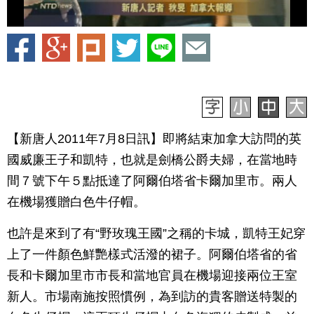
【新唐人2011年7月8日訊】即將結束加拿大訪問的英
國威廉王子和凱特，也就是劍橋公爵夫婦，在當地時
間７號下午５點抵達了阿爾伯塔省卡爾加里市。兩人
在機場獲贈白色牛仔帽。
也許是來到了有“野玫瑰王國”之稱的卡城，凱特王妃穿
上了一件顏色鮮艷樣式活潑的裙子。阿爾伯塔省的省
長和卡爾加里市市長和當地官員在機場迎接兩位王室
新人。市場南施按照慣例，為到訪的貴客贈送特製的