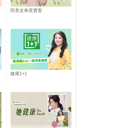
田美女奉茶實客
健康1+1