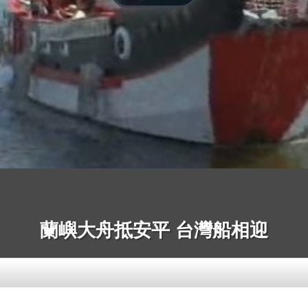
蘭嶼大舟抵安平 台灣船相迎