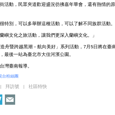
街活動，民眾夾道歡迎盛況彷彿嘉年華會，還有熱情的
很特別，可以多舉辦這種活動，可以了解不同族群活動
蘭嶼文化之旅活動，讓我們更深入蘭嶼文化。」
船造舟暨跨越黑潮－航向美好」系列活動，7月5日將在臺
，最後一站為臺北市大佳河濱公園。
台灣臺南報導。
視台粉絲團
拜訪號
社區特快
|
|