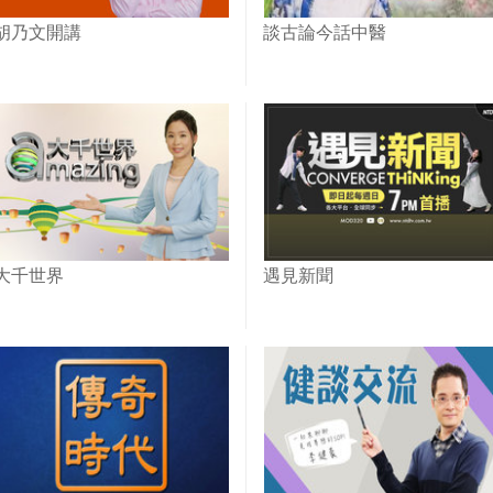
胡乃文開講
談古論今話中醫
大千世界
遇見新聞