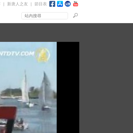
賽
|
新唐人之友
|
節目表