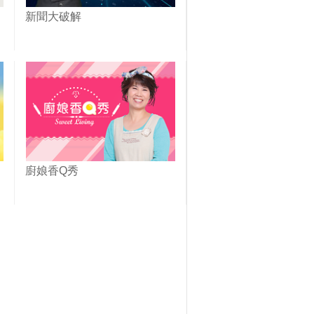
新聞大破解
廚娘香Q秀