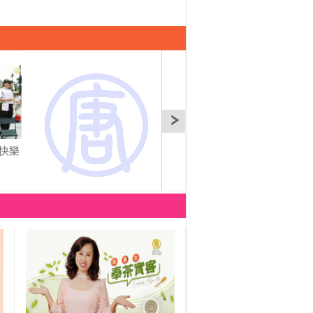
快樂
台灣十鼓擊樂團巴黎演
六龜友善購買芒果理念
休斯
出
爭取認同
雲集