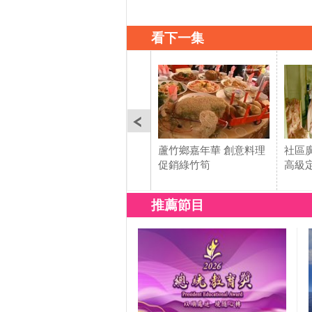
看下一集
蘆竹鄉嘉年華 創意料理
社區
促銷綠竹筍
高級
推薦節目