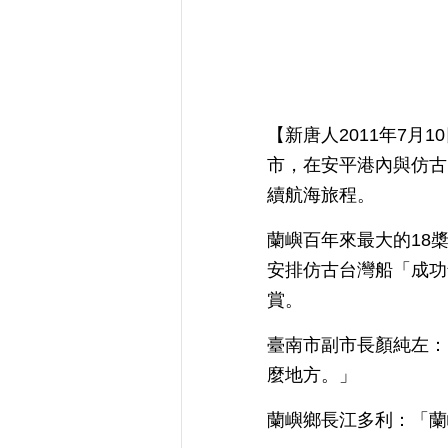
【新唐人2011年7月
市，在安平港內與仿古
續航海旅程。
蘭嶼百年來最大的18
安排仿古台灣船「成功
賞。
臺南市副市長顏純左：
麼地方。」
蘭嶼鄉長江多利：「蘭