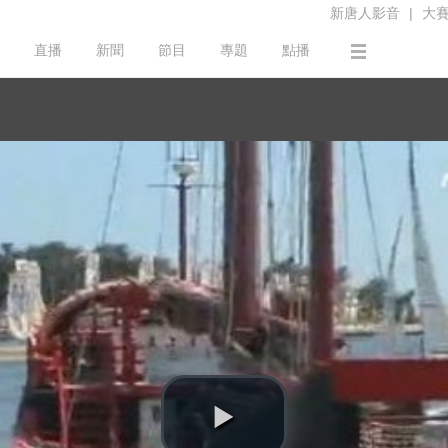
新唐人影音
|
大
直播
新聞
節目
專題
點播