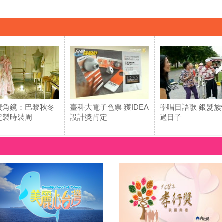
廣角鏡：巴黎秋冬
臺科大電子色票 獲IDEA
學唱日語歌 銀髮族
定製時裝周
設計獎肯定
過日子