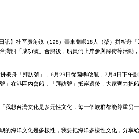
10日訊】社區廣角鏡（198）臺東蘭嶼18人（槳）拼板舟
台灣船「成功號」會船後，船員們上岸參與踩街等活動，
槳拼板舟「拜訪號」，6月29日從蘭嶼啟航，7月4日下午
號」在港區內會船，「拜訪號」抵岸邊後，大家齊力把
「我想台灣文化是多元性文化，每一個族群都能尊重另
嶼的海洋文化是多樣性，我要把海洋多樣性文化，分享