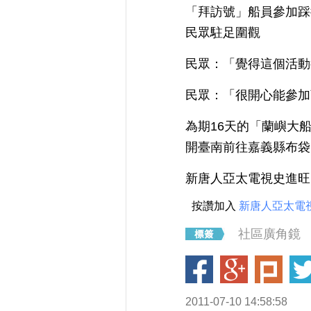
「拜訪號」船員參加踩
民眾駐足圍觀
民眾：「覺得這個活動
民眾：「很開心能參加
為期16天的「蘭嶼大
開臺南前往嘉義縣布袋
新唐人亞太電視史進旺
按讚加入
新唐人亞太電
社區廣角鏡
2011-07-10 14:58:58