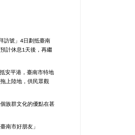
「拜訪號」4日劃抵臺南
預計休息1天後，再繼
劃抵安平港，臺南市特地
船拖上陸地，供民眾觀
一個族群文化的優點在甚
給臺南市好朋友」