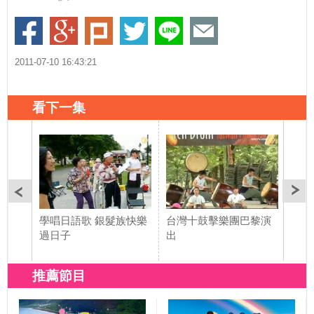
2011-07-10 16:43:21
看下一集
學唱日語歌 銀髮族快樂
台灣十鼓擊樂團巴黎演
六龜
過日子
出
爭取
推薦節目