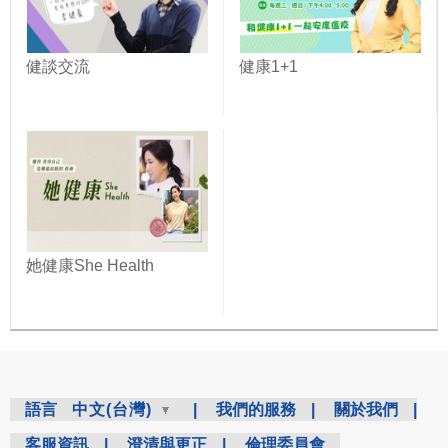
健談交流
健康1+1
她健康She Health
語言
中文(台灣)
|
我們的服務
|
關於我們
|
客服資訊
|
澄清與更正
|
倫理委員會