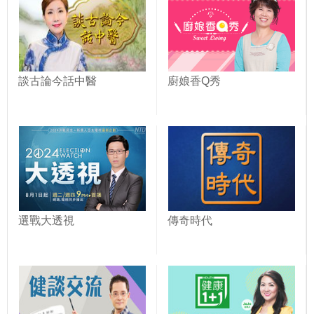
談古論今話中醫
廚娘香Q秀
選戰大透視
傳奇時代