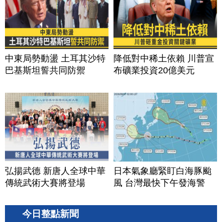
中東局勢動盪 土耳其沙特
降低對中稀土依賴 川普宣
巴基斯坦誓共同防禦
布礦業投資20億美元
弘揚武德 新唐人全球中華
日本氣象廳緊盯白海豚颱
傳統武術大賽將登場
風 台灣最快下午發海警
今日整點新聞