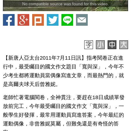
No compatible source was found for this video.
【新唐人亞太台2011年7月11日訊】指考閱卷正在進
行中，最受矚目的國文作文題目「寬與深」，今年不
少考生都將運動員當偶像寫進文章，而最熱門的，就
是高爾夫球天后曾雅妮。
老師忙著電腦閱卷，全神貫注，要趕在18日成績單發
放前完工，今年最受矚目的國文作文「寬與深」，一
般學生好發揮，最常用運動員寫進答案，今年最紅的
運動偶像，非曾雅妮莫屬，但難免還是有奇怪的答