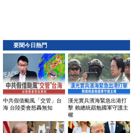
要聞今日熱門
中共假借颱風「交管」台
漢光實兵濱海緊急出港打
海 台陸委會怒轟無知
擊 賴總統勗勉國軍守護主
權