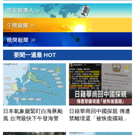
要聞一週最 HOT
日本氣象廳緊盯白海豚颱
日籍華商回中國探親 傳遭
風 台灣最快下午發海警
禁離境還「被恢復國籍」