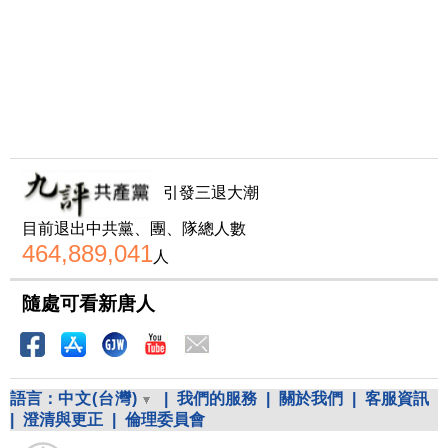
引發三退大潮
目前退出中共黨、團、隊總人數
464,889,041
人
隨處可看新唐人
語言：
中文(台灣)
|
我們的服務
|
關於我們
|
客服資訊
|
澄清與更正
|
倫理委員會