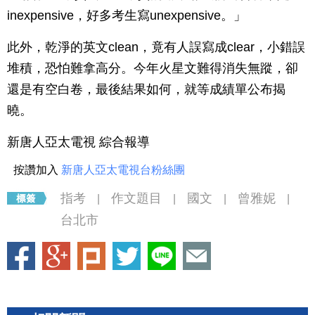
inexpensive，好多考生寫unexpensive。」
此外，乾淨的英文clean，竟有人誤寫成clear，小錯誤
堆積，恐怕難拿高分。今年火星文難得消失無蹤，卻
還是有空白卷，最後結果如何，就等成績單公布揭
曉。
新唐人亞太電視 綜合報導
按讚加入
新唐人亞太電視台粉絲團
指考
作文題目
國文
曾雅妮
|
|
|
|
台北市