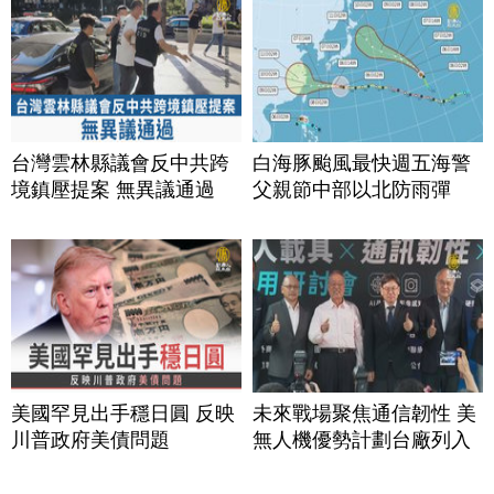
台灣雲林縣議會反中共跨
白海豚颱風最快週五海警
境鎮壓提案 無異議通過
父親節中部以北防雨彈
美國罕見出手穩日圓 反映
未來戰場聚焦通信韌性 美
川普政府美債問題
無人機優勢計劃台廠列入