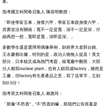
案。
指考國文科閱卷召集人 陳昌明教授：
「即使學富五車，身懷六甲，學富五車跟身懷六甲，
其實並沒有關係；寬不一定是寬，深不一定是深，仔
細再想一想，寬即是寬，深即是深。」
多數學生還是選擇用偶像舉例，財經界大老郭台銘、
王永慶都出爐，特別的是，政治人物無人提及！英文
部分，日本核災成為熱門考題，核電廠中翻英，大部
分人都寫nuclear plant，也有人錯寫成factory，雖然是
工廠，但factory有生產產品之意，寫了這單字，立刻
扣0.5分！
指考英文科閱卷召集人 賴惠玲：
「那像“不昂貴”，“不”昂貴的嘛，那我們公告答案是