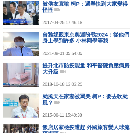
被侯友宜嗆 柯P：選舉快到大家變得
怪怪
2017-04-25 17:46:18
曾雅妮觀東京奧運盼戰2024：從他們
身上學到許多 小林同學等我
2021-08-01 09:54:09
提升北市防疫能量 和平醫院負壓病房
大升級
2018-10-18 13:03:29
颱風天在家妻被罵哭 柯P：要去吹颱
風？
2015-08-11 15:49:38
飯店居家檢疫遭趕 外國旅客變人球流