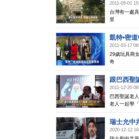
2011-09-01 15
台灣有一處具
里
凱特•密
2011-03-17 08
29歲玩具商
奇
跟巴西聖誕
2011-12-20 08
巴西聖誕老人
老人一起學「H
瑞士允中
2020-12-12 16
軍
瑞士和中共