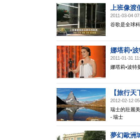
流大報《時
上班像渡
暗示，沒有W
2011-03-04 07
谷歌是全球科
娜塔莉•
2011-01-31 11
娜塔莉•波特
【旅行天下
2012-02-12 05
瑞士的壯麗美
- 瑞士
夢幻歐洲