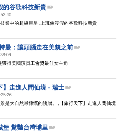
報》，也以如果世衛組織聽取台灣為標題，以台灣的經驗
假的谷歌科技新貴
HO也許能做的更好。
:52:40
技業中的超級巨星 ,上班像渡假的谷歌科技新貴
波特曼：讓頭腦走在美貌之前
:38:09
曼獲得美國演員工會獎最佳女主角
】走進人間仙境 - 瑞士
:25:26
景是大自然最慷慨的餽贈。 ,【旅行天下】走進人間仙境
城堡 驚豔台灣埔里