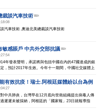
總裁談汽車技術
:18:08
談汽車技術 ,奧迪北美總裁談汽車技術
布敏感賬戶 中共外交部抗議
:27:54
014年發表聲明，承諾將與包括中國在內的47國達成的銀
定，預計2017年生效。今年十一期間，中國社交媒體上
藉中共外交部發言人華春瑩對此提出抗議的貼子，引發大
轉發。
更能有效抗疫！瑞士.阿根廷媒體紛以台為例
:04:27
對中共肺炎，台灣早在12月底向世衛組織提出病毒人傳
過遲遲未被採納，阿根廷的「國家報」23日就報導指
有接受WHO協助，就成功控制疫情的國家之一，瑞士主