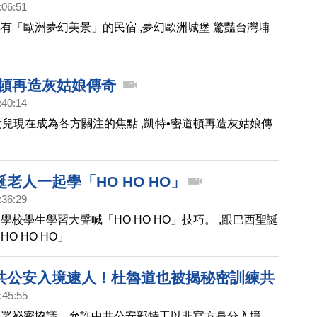
:06:51
有「歐洲夢幻美景」的民宿 ,夢幻歐洲城堡 驚豔台灣埔
道頓再造灰姑娘傳奇
:40:14
女兒現在成為各方關注的焦點 ,凱特•密道頓再造灰姑娘傳
老人一起學「HO HO HO」
:36:29
學校學生學習大聲喊「HO HO HO」技巧。 ,跟巴西聖誕
O HO HO」
共公安入境逮人！杜魯道也被揭秘密訓練共
:45:55
簽署祕密協議，允許中共公安部特工以非官方身分入境、