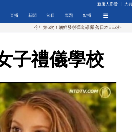
新唐人影音
|
大
直播
新聞
節目
專題
點播
今年第6次！朝鮮發射彈道導彈 落日本EEZ外
紅海戰
女子禮儀學校