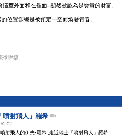
會議室外面和在裡面- 顯然被認為是寶貴的財富。
它的位置卻總是被預定一空而煥發青春。
。
環球聯播
「噴射飛人」羅希
:52:02
噴射飛人的伊夫•羅希 ,走近瑞士「噴射飛人」羅希