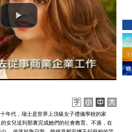
在五十年代，瑞士是世界上頂級女子禮儀學校的家
己的女兒送到那裏完成她們的社會教育。不過，在
少。 坐落於魯日蒙，曾經是戴安娜王妃母校的艾