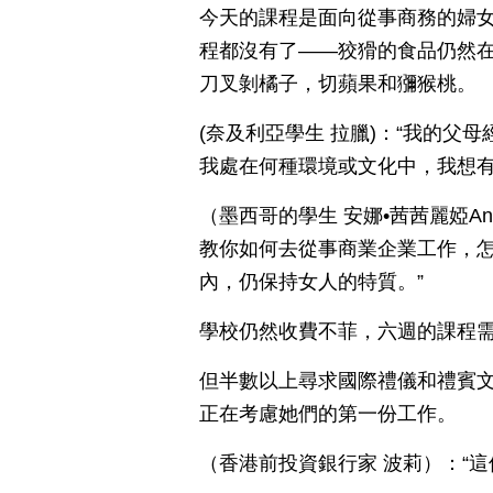
今天的課程是面向從事商務的婦
程都沒有了——狡猾的食品仍然
刀叉剝橘子，切蘋果和獼猴桃。
(奈及利亞學生 拉臘)：“我的
我處在何種環境或文化中，我想有
（墨西哥的學生 安娜•茜茜麗婭An
教你如何去從事商業企業工作，
內，仍保持女人的特質。”
學校仍然收費不菲，六週的課程
但半數以上尋求國際禮儀和禮賓
正在考慮她們的第一份工作。
（香港前投資銀行家 波莉）：“