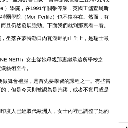
anette ）學院，在1991年關張停業，英國王儲查爾斯
學院（Mon Fertile）也不復存在。然而，有
，而且仍然發展強勁。下面我們就到那裏看一看。
efu）學院，坐落在蒙特勒日內瓦湖畔的山丘上，是瑞士最
ENNE NERI）女士從她母親那裏繼承這所學校之
禮儀藝術至今。
要做舞會禮服，是首先要學習的課程之一。有些當
要的，但是今天則被認為是荒謬，或者不實用或是
和印度人已經取代歐洲人，女士內裡已調整了她的