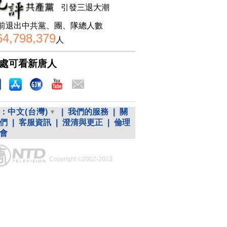
引發三退大潮
前退出中共黨、團、隊總人數
64,798,379
人
處可看新唐人
：
中文(台灣)
|
我們的服務
|
關
們
|
客服資訊
|
澄清與更正
|
倫理
會
Copyright ©2002-2023