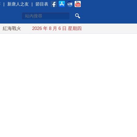
賽
|
新唐人之友
|
節目表
火續升溫 也門胡塞武裝稱又襲擊沙特油輪
2026 年 8 月 6 日 星期四
台灣漢光演習 賴清