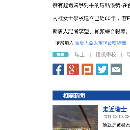
擁有超過競爭對手的這點優勢-在
內裡女士學校建立已近60年，但
新唐人記者李瑩、肖顏綜合報導
按讚加入
新唐人亞太電視台粉絲團
瑞士
禮儀學校
|
|
相關新聞
走近瑞士
2011-03-03 08
他就是被譽為