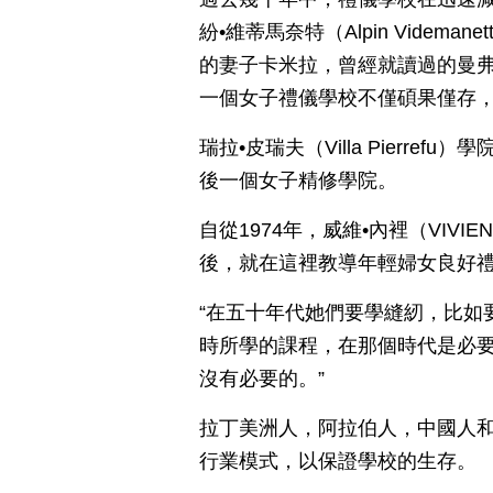
紛•維蒂馬奈特（Alpin Videm
的妻子卡米拉，曾經就讀過的曼弗特爾
一個女子禮儀學校不僅碩果僅存
瑞拉•皮瑞夫（Villa Pierr
後一個女子精修學院。
自從1974年，威維•內裡（VIVI
後，就在這裡教導年輕婦女良好
“在五十年代她們要學縫紉，比如
時所學的課程，在那個時代是必
沒有必要的。”
拉丁美洲人，阿拉伯人，中國人
行業模式，以保證學校的生存。