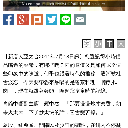
No compatible source was found for this video.
【新唐人亞太台2011年7月13日訊】您還記得小時候
品嚐過的菜餚，有哪些嗎？它的味道又是如何呢？這
些印象中的味道，似乎也跟著時代的推移，逐漸被社
會淡忘，今天要帶您來品嚐的是粵菜料理 「南乳扣
肉」，現在就跟著鏡頭，喚起您孩童時的記憶。
會館中餐副主廚 羅中杰：「那要慢慢炒才會香，如
果火太大一下子炒太快的話，它會變苦掉。」
蔥段、紅蔥頭、開陽以及少許的調料，在鍋內不停翻