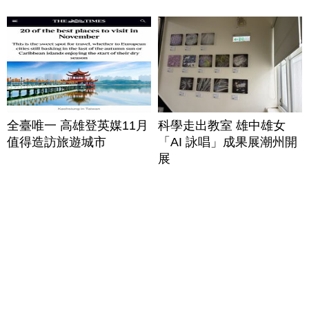
全臺唯一 高雄登英媒11月
科學走出教室 雄中雄女
值得造訪旅遊城市
「AI 詠唱」成果展潮州開
展