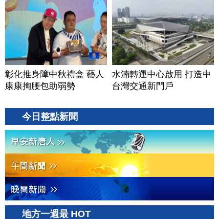
彰化推身障中秋禮盒 藝人
水湳轉運中心啟用 打造中
康康掏腰包助弱勢
台灣交通新門戶
今日整點新聞
地方一週最 HOT