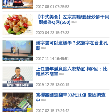
2017-08-01 07:25:53
【中式美食】左宗棠雞/碧綠炒鮮干貝
│廚娘香Q秀(550)
2020-04-23 15:47:33
漢字還可以這樣學？悠遊字在台北孔
廟
2017-11-14 16:49:51
上任週年滿意度六都墊底 柯P回：比
韓差不簡單
2019-12-25 13:00:19
賞櫻團國道翻車33死11傷 肇因調查
中
2017-02-15 17:24:42