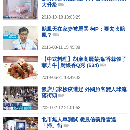
大升級
2018-10-18 13:03:29
颱風天在家妻被罵哭 柯P：要去吹颱
風？
2015-08-11 15:49:38
【中式料理】胡麻高麗菜捲/香蒜骰子
菲力牛│廚娘香Q秀 (534)
2019-06-21 18:49:42
飯店居家檢疫遭趕 外國旅客變人球流
落街頭
2020-02-12 21:01:53
北市無人車測試 凌晨信義路雷達
「掃」街