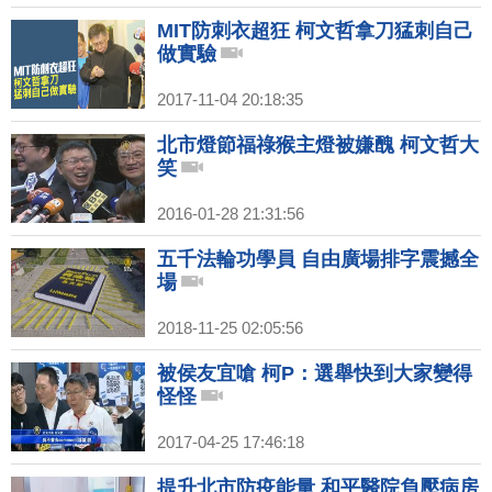
MIT防刺衣超狂 柯文哲拿刀猛刺自己
做實驗
2017-11-04 20:18:35
北市燈節福祿猴主燈被嫌醜 柯文哲大
笑
2016-01-28 21:31:56
五千法輪功學員 自由廣場排字震撼全
場
2018-11-25 02:05:56
被侯友宜嗆 柯P：選舉快到大家變得
怪怪
2017-04-25 17:46:18
提升北市防疫能量 和平醫院負壓病房