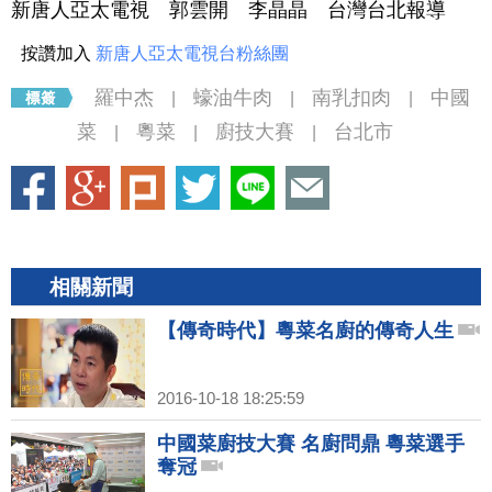
新唐人亞太電視 郭雲開 李晶晶 台灣台北報導
按讚加入
新唐人亞太電視台粉絲團
羅中杰
蠔油牛肉
南乳扣肉
中國
|
|
|
菜
粵菜
廚技大賽
台北市
|
|
|
相關新聞
【傳奇時代】粵菜名廚的傳奇人生
2016-10-18 18:25:59
中國菜廚技大賽 名廚問鼎 粵菜選手
奪冠