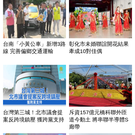
台南「小黃公車」新增3路
彰化市未婚聯誼開花結果
線 完善偏鄉交通運輸
牽成10對佳偶
台灣第三城！北市議會提
斥資157億元橋科聯外匝
案反跨境鎮壓 獲跨黨支持
道今動土 將串聯半導體S
廊帶