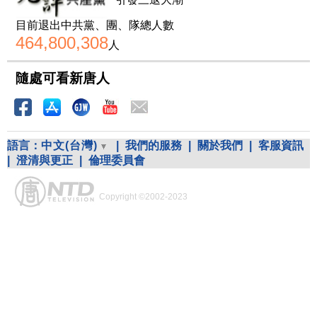
引發三退大潮
目前退出中共黨、團、隊總人數
464,800,308
人
隨處可看新唐人
語言：
中文(台灣)
|
我們的服務
|
關於我們
|
客服資訊
|
澄清與更正
|
倫理委員會
Copyright ©2002-2023