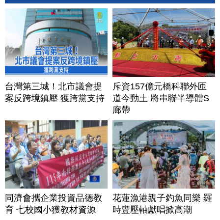
台灣第三城！北市議會提
斥資157億元橋科聯外匝
案反跨境鎮壓 獲跨黨支持
道今動土 將串聯半導體S
廊帶
同濟會攜企業投資品德教
花蓮漁港親子釣魚同樂 羅
育 七校國小獲教材資源
時豐壓軸獻唱掀高潮