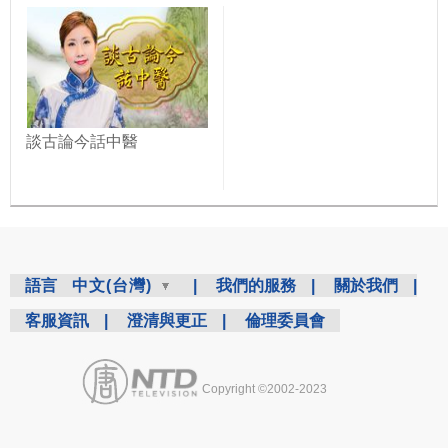
談古論今話中醫
語言
中文(台灣)
|
我們的服務
|
關於我們
|
客服資訊
|
澄清與更正
|
倫理委員會
Copyright ©2002-2023