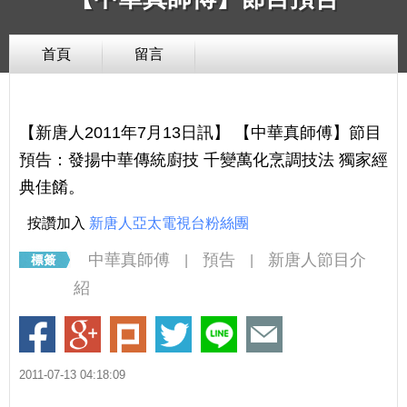
首頁
留言
【新唐人2011年7月13日訊】 【中華真師傅】節目
預告：發揚中華傳統廚技 千變萬化烹調技法 獨家經
典佳餚。
按讚加入
新唐人亞太電視台粉絲團
中華真師傅
預告
新唐人節目介
|
|
紹
2011-07-13 04:18:09