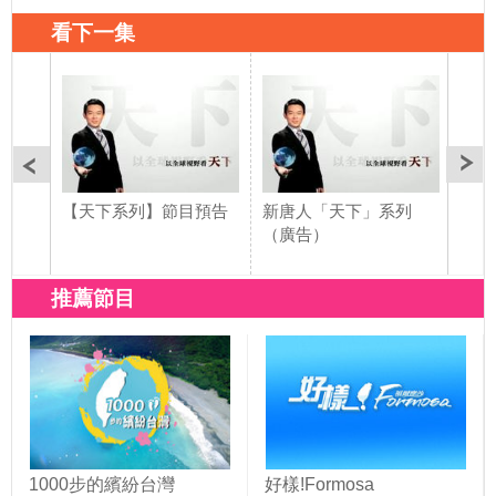
看下一集
【天下系列】節目預告
新唐人「天下」系列
支持
（廣告）
不同
推薦節目
1000步的繽紛台灣
好樣!Formosa