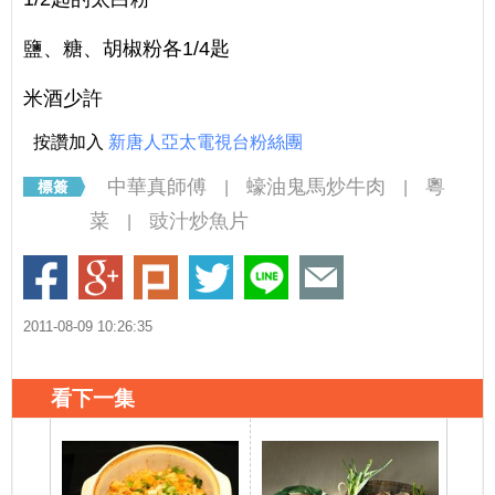
鹽、糖、胡椒粉各1/4匙
米酒少許
按讚加入
新唐人亞太電視台粉絲團
中華真師傅
蠔油鬼馬炒牛肉
粵
|
|
菜
豉汁炒魚片
|
2011-08-09 10:26:35
看下一集