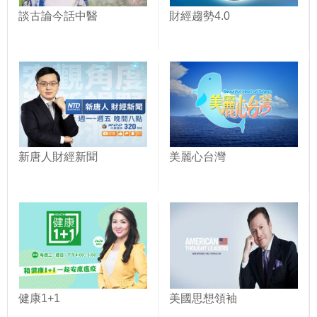
談古論今話中醫
財經趨勢4.0
新唐人財經新聞
美麗心台灣
健康1+1
美國思想領袖