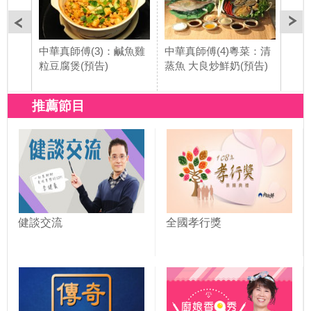
中華真師傅(3)：鹹魚雞
中華真師傅(4)粵菜：清
中華
粒豆腐煲(預告)
蒸魚 大良炒鮮奶(預告)
扣肉
推薦節目
健談交流
全國孝行獎