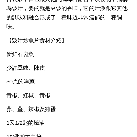
為豉汁，要的就是豆豉的香味，它的汁液跟它其他
的調味料融合形成了一種味道非常濃郁的一種調
味。
【豉汁炒魚片食材介紹】
新鮮石斑魚
少許豆豉、陳皮
30克的洋蔥
青椒、紅椒、黃椒
蒜、薑、辣椒及雞蛋
1又1/2匙的蠔油
1/2匙的太白粉