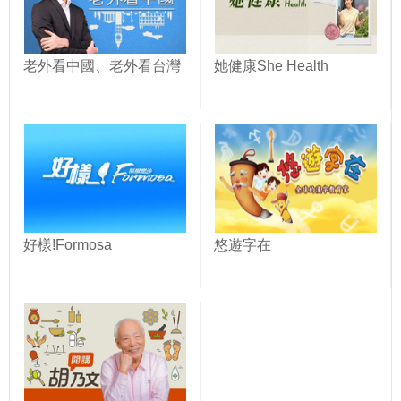
老外看中國、老外看台灣
她健康She Health
好樣!Formosa
悠遊字在