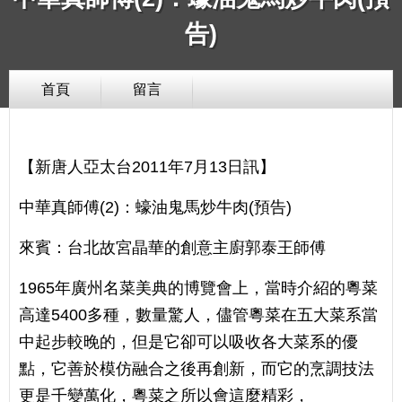
告)
首頁
留言
【新唐人亞太台2011年7月13日訊】
中華真師傅(2)：蠔油鬼馬炒牛肉(預告)
來賓：台北故宮晶華的創意主廚郭泰王師傅
1965年廣州名菜美典的博覽會上，當時介紹的粵菜
高達5400多種，數量驚人，儘管粵菜在五大菜系當
中起步較晚的，但是它卻可以吸收各大菜系的優
點，它善於模仿融合之後再創新，而它的烹調技法
更是千變萬化，粵菜之所以會這麼精彩，