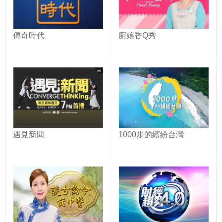
傳奇時代
廚娘香Q秀
遇見新聞
1000步的繽紛台灣