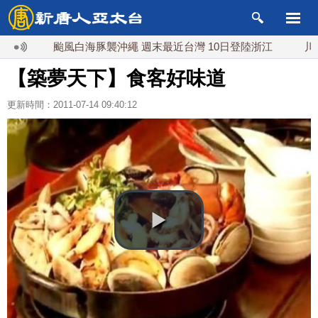
颱風白海豚襲沖繩 週末最近台灣 10日登陸浙江
川普預
【築夢天下】食客好味道
更新時間：2011-07-14 09:40:12