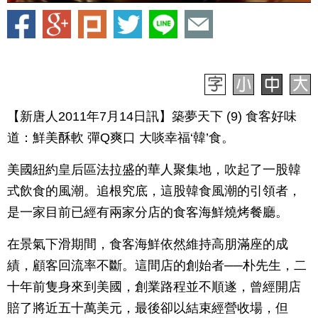
【新唐人2011年7月14日訊】築夢天下 (9) 食客好味
道：鮮美酥軟 彈Q爽口 大啖幸福‘韓’食。
美國紐約皇后區法拉盛的華人聚集地，吹起了一股韓
式飲食的風潮。追根究底，這股韓食風潮的引領者，
是一家目前已經有兩家分店的食客海鮮燒烤餐廳。
在景氣下滑期間，食客海鮮依然維持高朋滿座的成
績，顧客回流率不斷。這間店的創始者──朴先生，二
十年前隻身來到美國，創業路程並不順遂，曾經開店
賠了將近五十萬美元，最後卻以結束經營收場，但