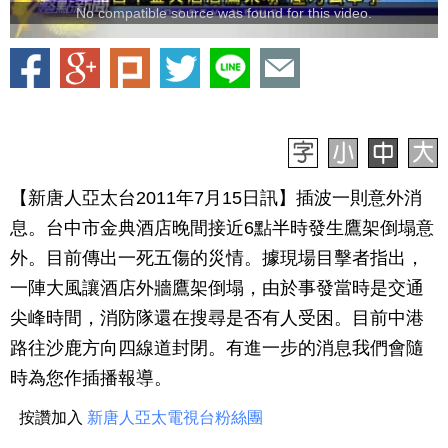
No compatible source was found for this video.
【新唐人亞太台2011年7月15日訊】插波一則意外消
息。台中市金典酒店晚間接近6點半時發生鷹架倒塌意
外。目前傳出一死五傷的災情。據現場目擊者指出，
一陣大風讓酒店外牆鷹架倒塌，由於事發當時是交通
尖峰時間，消防隊還在搜尋是否有人受困。目前中港
路往沙鹿方向四線道封閉。有進一步的消息我們會隨
時為您作插播報導。
按讚加入
新唐人亞太電視台粉絲團