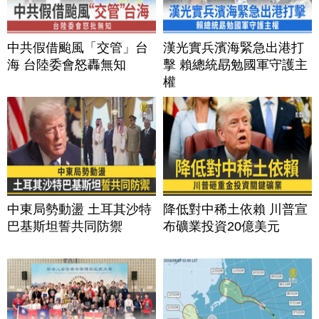
中共假借颱風「交管」台
漢光實兵濱海緊急出港打
海 台陸委會怒轟無知
擊 賴總統勗勉國軍守護主
權
中東局勢動盪 土耳其沙特
降低對中稀土依賴 川普宣
巴基斯坦誓共同防禦
布礦業投資20億美元