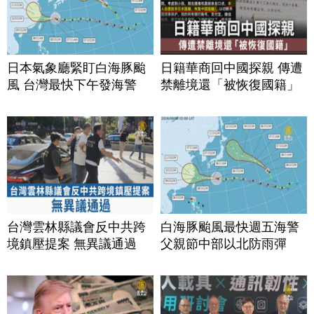
日本氣象廳緊盯白海豚颱
日籍華商回中國探親 傳遭
風 台灣最快下午發海警
禁離境還「被恢復國籍」
台灣雲林縣議會反中共跨
白海豚颱風最快週五海警
境鎮壓提案 無異議通過
父親節中部以北防雨彈