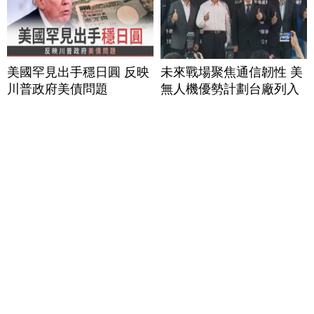
美國罕見出手穩日圓 反映
未來戰場聚焦通信韌性 美
川普政府美債問題
無人機優勢計劃台廠列入