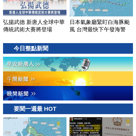
弘揚武德 新唐人全球中華
日本氣象廳緊盯白海豚颱
傳統武術大賽將登場
風 台灣最快下午發海警
今日整點新聞
要聞一週最 HOT