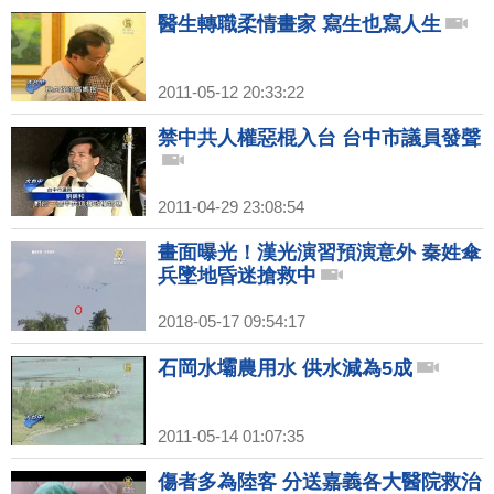
醫生轉職柔情畫家 寫生也寫人生
2011-05-12 20:33:22
禁中共人權惡棍入台 台中市議員發聲
2011-04-29 23:08:54
畫面曝光！漢光演習預演意外 秦姓傘
兵墜地昏迷搶救中
2018-05-17 09:54:17
石岡水壩農用水 供水減為5成
2011-05-14 01:07:35
傷者多為陸客 分送嘉義各大醫院救治