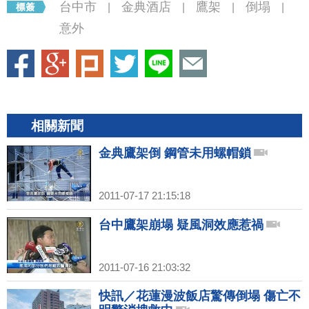
台中市
金典酒店
鷹架
倒塌
|
|
|
|
意外
相關新聞
金典鷹架倒 鋼管未用螺帽鎖
2011-07-17 21:15:18
台中鷹架崩塌 疑風洞效應惹禍
2011-07-16 21:03:32
快訊／花蓮漫波飯店驚傳倒塌 傷亡不