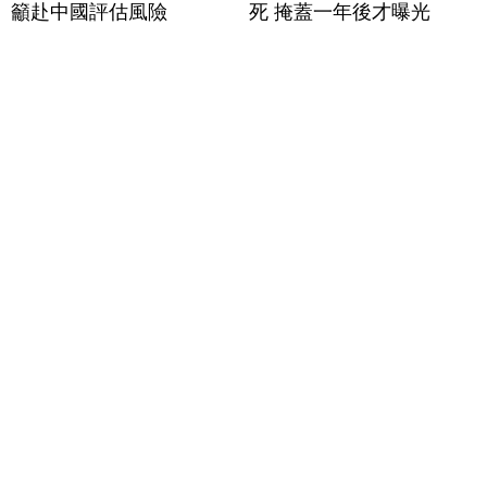
籲赴中國評估風險
死 掩蓋一年後才曝光