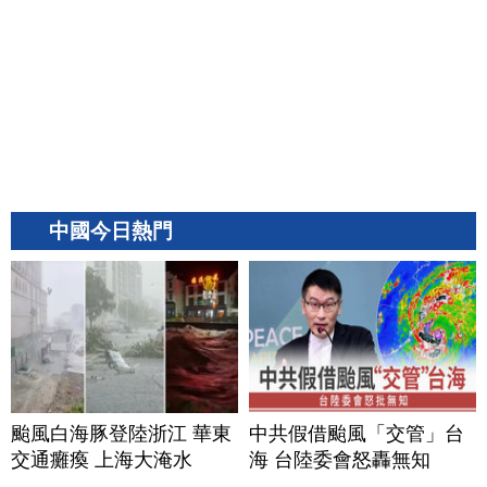
中國今日熱門
颱風白海豚登陸浙江 華東
中共假借颱風「交管」台
交通癱瘓 上海大淹水
海 台陸委會怒轟無知