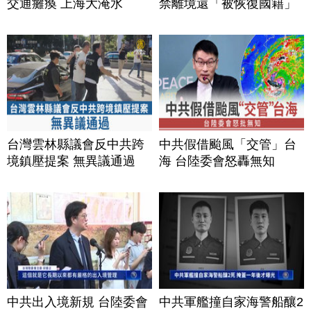
交通癱瘓 上海大淹水
禁離境還「被恢復國籍」
台灣雲林縣議會反中共跨
中共假借颱風「交管」台
境鎮壓提案 無異議通過
海 台陸委會怒轟無知
中共出入境新規 台陸委會
中共軍艦撞自家海警船釀2