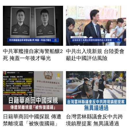
中共軍艦撞自家海警船釀2
中共出入境新規 台陸委會
死 掩蓋一年後才曝光
籲赴中國評估風險
日籍華商回中國探親 傳遭
台灣雲林縣議會反中共跨
禁離境還「被恢復國籍」
境鎮壓提案 無異議通過