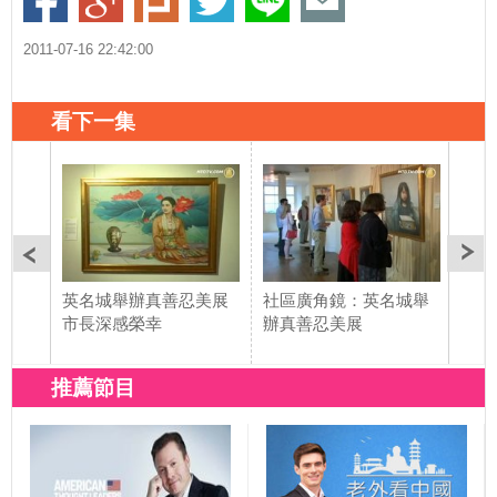
2011-07-16 22:42:00
看下一集
英名城舉辦真善忍美展
社區廣角鏡：英名城舉
金山
市長深感榮幸
辦真善忍美展
溫
推薦節目