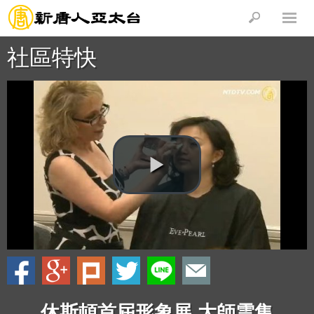
社區特快
休斯頓首屆形象展 大師雲集