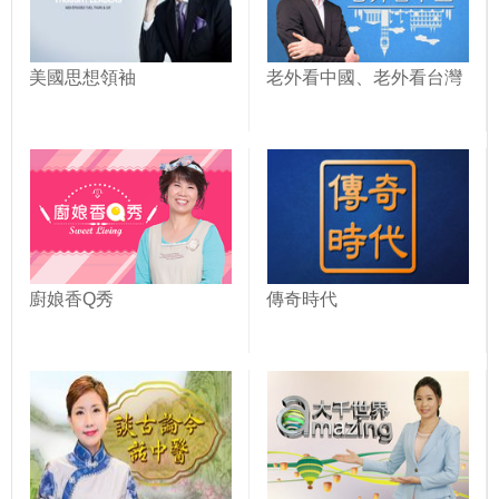
美國思想領袖
老外看中國、老外看台灣
廚娘香Q秀
傳奇時代