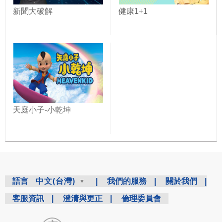
新聞大破解
健康1+1
天庭小子-小乾坤
語言
中文(台灣)
|
我們的服務
|
關於我們
|
客服資訊
|
澄清與更正
|
倫理委員會