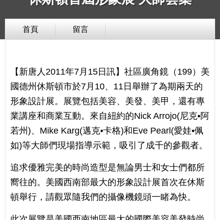
首頁
留言
【新唐人2011年7月15日訊】社區廣角鏡（199）美
國德州休斯頓市於7月10、11日舉辦了為期兩天的
形象設計展。展覽包括美容、美發、美甲，還有專
業講座和商業互動。來自紐約的Nick Arrojo(尼克•阿
若州)、Mike Karg(邁克•卡格)和Eve Pearl(愛娃•佩
如)等大師們現場指導示範，吸引了成千的參觀者。
追求優雅完美的時尚造型是無論男士和女士們都所
嚮往的。美國西南部最大的形象設計展首次在休斯
頓舉行，請觀眾隨我們的攝像機鏡頭一睹為快。
此次展覽是美國西南地區最大的國際美容美發時尚