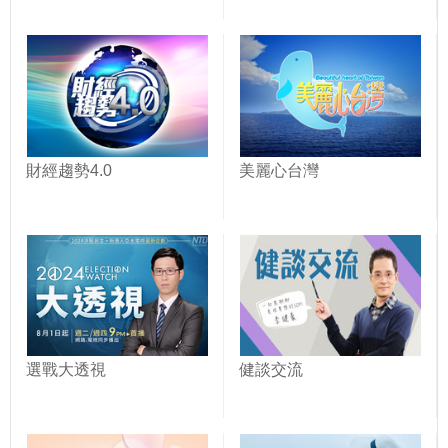
財經趨勢4.0
美麗心台灣
選戰大透視
健談交流