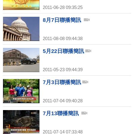
2011-06-28 09:35:25
8月7日聯播簡訊
2011-08-08 09:44:38
5月22日聯播簡訊
2011-05-23 09:44:39
7月3日聯播簡訊
2011-07-04 09:40:28
7月13聯播簡訊
2011-07-14 07:33:48