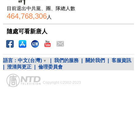
目前退出中共黨、團、隊總人數
464,768,306
人
隨處可看新唐人
語言：
中文(台灣)
|
我們的服務
|
關於我們
|
客服資訊
|
澄清與更正
|
倫理委員會
Copyright ©2002-2023