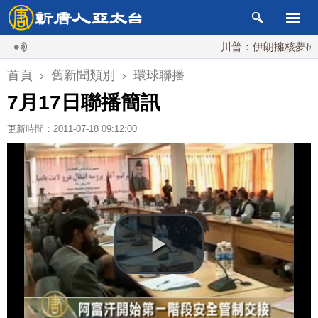
川普：伊朗擁核夢碎 海
首頁
›
舊新聞類別
›
環球聯播
7月17日聯播簡訊
更新時間：2011-07-18 09:12:00