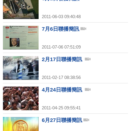
2011-06-03 09:40:48
7月6日聯播簡訊
2011-07-06 07:51:09
2月17日聯播簡訊
2011-02-17 08:38:56
4月24日聯播簡訊
2011-04-25 09:55:41
6月27日聯播簡訊