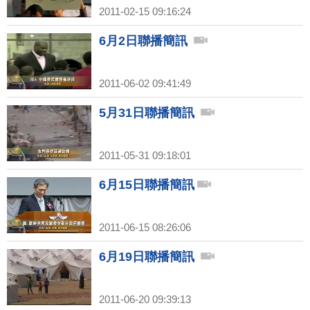
2011-02-15 09:16:24
6月2日聯播簡訊
2011-06-02 09:41:49
5月31日聯播簡訊
2011-05-31 09:18:01
6月15日聯播簡訊
2011-06-15 08:26:06
6月19日聯播簡訊
2011-06-20 09:39:13