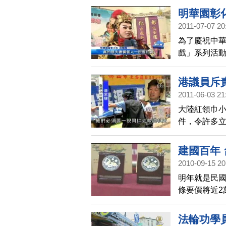
明華園彰
2011-07-07 20
為了慶祝中
戲」系列活
孫翠鳳粉絲聽
都是在電視
港議員斥
2011-06-03 21
大陸紅領巾
件，令許多
子傷害很大
建國百年
2010-09-15 20
明年就是民國
條要價將近2
1274美元
不過還是有
法輪功學