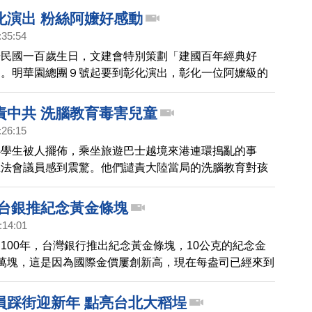
化演出 粉絲阿嬤好感動
:35:54
華民國一百歲生日，文建會特別策劃「建國百年經典好
動。明華園總團９號起要到彰化演出，彰化一位阿嬤級的
到消息，特地趕到記者會現場，阿嬤 很開心的說，平常
上看到她，這次要到現場一睹明華園當家小生的風采。
責中共 洗腦教育毒害兒童
:26:15
小學生被人擺佈，乘坐旅遊巴士越境來港連環搗亂的事
立法會議員感到震驚。他們譴責大陸當局的洗腦教育對孩
，令他們喪失分辨是非善惡的能力。
 台銀推紀念黃金條塊
:14:01
100年，台灣銀行推出紀念黃金條塊，10公克的紀念金
萬塊，這是因為國際金價屢創新高，現在每盎司已經來到
的高價，儘管，外資券商看好2年內可以上看到1500美元，
些民眾擔心，會買在高點。
員踩街迎新年 點亮台北大稻埕