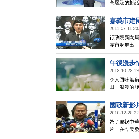
高層級的對
然被聚焦關
竟是交流？還
嘉義市建
張會 台灣媒
2011-07-11 20
12年世界矚
行政院新聞
稻埕 新舊對
義市府展出
的精采。記
幕。
午後漫步
2018-10-28 19
令人回味無
田。浪漫的
間。
國歌新影
2010-12-28 22
為了慶祝中華
片，在今天
光與文化之