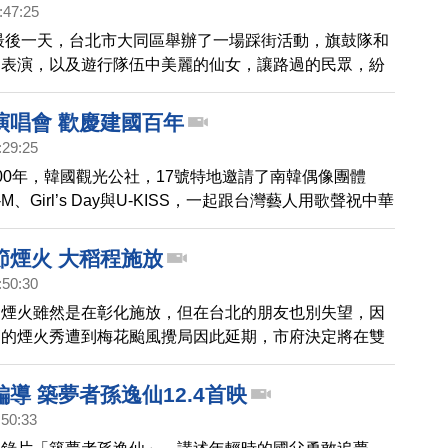
:47:25
的最後一天，台北市大同區舉辦了一場踩街活動，旗鼓隊和
的表演，以及遊行隊伍中美麗的仙女，讓路過的民眾，紛
捕捉美好的畫面。
演唱會 歡慶建國百年
:29:25
00年，韓國觀光公社，17號特地邀請了南韓偶像團體
nior-M、Girl’s Day與U-KISS，一起跟台灣藝人用歌聲祝中華
生日快樂！一塊兒來看看 。
節煙火 大稻程施放
:50:30
慶煙火雖然是在彰化施放，但在台北的朋友也別失望，因
節的煙火秀遭到梅花颱風攪局因此延期，市府決定將在雙
埕施放，除了強調這次的煙火都是Made in Taiwan，
搭配國慶主題，在設計當中加了梅花的煙火圖樣。
導 築夢者孫逸仙12.4首映
:50:33