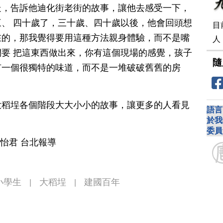
走，告訴他迪化街老街的故事，讓他去感受一下，
、 四十歲了，三十歲、四十歲以後，他會回頭想
目
在的，那我覺得要用這種方法親身體驗，而不是嘴
人
要 把這東西做出來，你有這個現場的感覺，孩子
隨
有一個很獨特的味道，而不是一堆破破舊舊的房
大稻埕各個階段大大小小的故事，讓更多的人看見
語言
於我
委員
李怡君 台北報導
小學生
大稻埕
建國百年
|
|