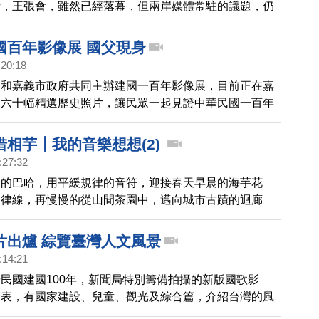
話，王張會，雖然已經落幕，但兩岸媒體常駐的議題，仍
注，在這一集的節目中，我們為您聚焦兩岸媒體常駐，究
是新聞自由價值的犧牲交換？ 本集精采內容有： 一、王
國百年影像展 國父現身
體自由價值的交換？ 二、迫害元凶惶恐終日 法輪功訴江
:20:18
目 三、台青澳洲打工旅遊 必見問題透析 四、穿越古今大
局和嘉義市政府共同主辦建國一百年影像展，目前正在嘉
話的激盪
。六十幅精選歷史照片，讓民眾一起見證中華民國一百年
者會還請來「國父」分身，共同為這個巡迴展，揭開序
惜相芋┃我的音樂想想(2)
:27:32
窮的巴哈，用平緩規律的音符，迎接春天早晨的海芋花
旋律線，再慢慢的從山間茶園中，邁向城市古蹟的迴廊
片出爐 綜覽臺灣人文風景
:14:21
民國建國100年，新聞局特別籌備拍攝的新版國歌影
發表，有國家建設、兒童、觀光及綜合篇，介紹台灣的風
美。