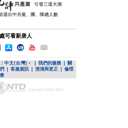
引發三退大潮
前退出中共黨、團、隊總人數
處可看新唐人
：
中文(台灣)
|
我們的服務
|
關
們
|
客服資訊
|
澄清與更正
|
倫理
會
Copyright ©2002-2023