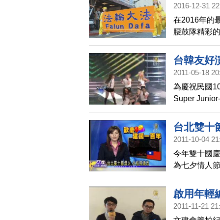
2016-12-31 22
在2016年
腰鼓隊精彩
紛拿起相機
台韓友好
2011-05-18 20
為慶祝民國1
Super Ju
民國100年
台北雙十
2011-10-04 21
今年雙十國
為七夕情人
十節當天在大稻
也特別為了
啟用年輕編
2011-11-21 21