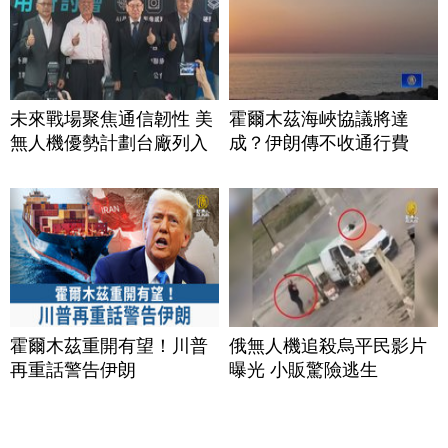
未來戰場聚焦通信韌性 美
霍爾木茲海峽協議將達
無人機優勢計劃台廠列入
成？伊朗傳不收通行費
霍爾木茲重開有望！川普
俄無人機追殺烏平民影片
再重話警告伊朗
曝光 小販驚險逃生