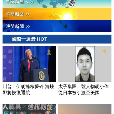
國際一週最 HOT
川普：伊朗擁核夢碎 海峽
太子集團二號人物胡小偉
即將恢復通航
從日本被引渡至美國