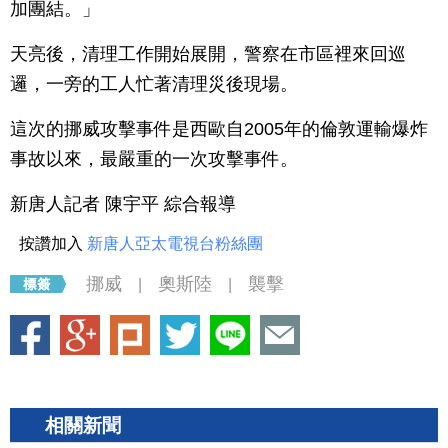
加團結。」
天亮後，清理工作開始展開，警察在市區裡來回巡
邏，一旁的工人忙著清理災後現場。
這次的挪威攻擊事件是西歐自2005年的倫敦運輸爆炸
事故以來，最嚴重的一次攻擊事件。
新唐人記者 陳宇平 綜合報導
按讚加入
新唐人亞太電視台粉絲團
挪威
奧斯陸
襲擊
|
|
相關新聞