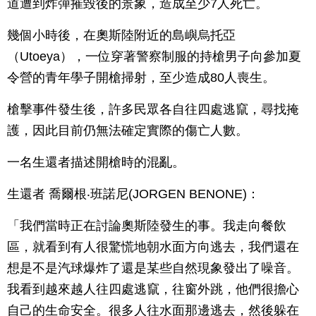
道遭到炸彈摧毀後的景象，造成至少7人死亡。
幾個小時後，在奧斯陸附近的島嶼烏托亞
（Utoeya），一位穿著警察制服的持槍男子向參加夏
令營的青年學子開槍掃射，至少造成80人喪生。
槍擊事件發生後，許多民眾各自往四處逃竄，尋找掩
護，因此目前仍無法確定實際的傷亡人數。
一名生還者描述開槍時的混亂。
生還者 喬爾根‧班諾尼(JORGEN BENONE)：
「我們當時正在討論奧斯陸發生的事。我走向餐飲
區，就看到有人很驚慌地朝水面方向逃去，我們還在
想是不是汽球爆炸了還是某些自然現象發出了噪音。
我看到越來越人往四處逃竄，往窗外跳，他們很擔心
自己的生命安全。很多人往水面那邊逃去，然後躲在