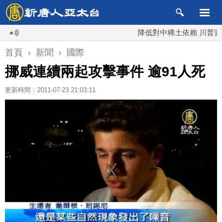
降低對中稀土依賴 川普宣布礦業
首頁
›
新聞
›
國際
挪威連續兩起攻擊事件 逾91人死
更新時間：2011-07-23 21:03:11