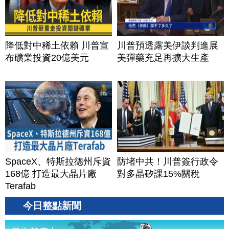
降低對中稀土依賴 川普宣
川普預透露美伊談判進展
布礦業投資20億美元
美彈藥充足再擴大生產
SpaceX、特斯拉德州斥資
防堵中共！川普簽行政令
168億 打造最大晶片廠
對多晶矽課15%關稅
Terafab
今日整點新聞