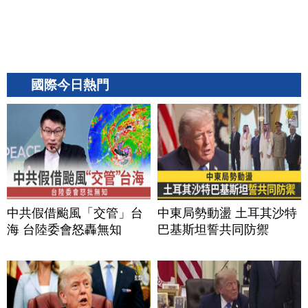
國際今日熱門
中共假借颱風「交管」台
中東局勢動盪 土耳其沙特
海 台陸委會怒轟無知
巴基斯坦誓共同防禦