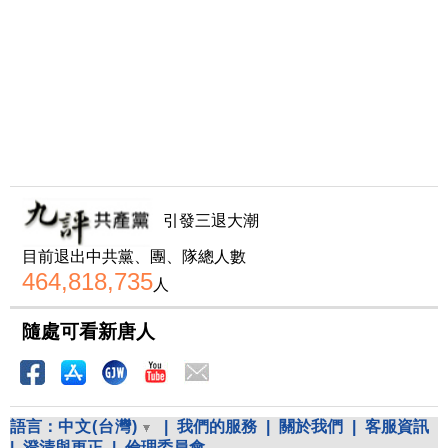
引發三退大潮
目前退出中共黨、團、隊總人數
464,818,735
人
隨處可看新唐人
語言：
中文(台灣)
|
我們的服務
|
關於我們
|
客服資訊
|
澄清與更正
|
倫理委員會