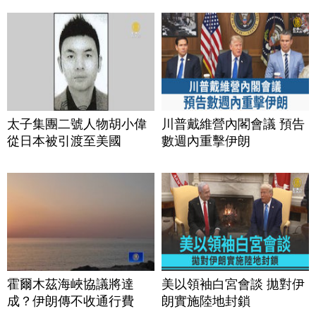
太子集團二號人物胡小偉
川普戴維營內閣會議 預告
從日本被引渡至美國
數週內重擊伊朗
霍爾木茲海峽協議將達
美以領袖白宮會談 拋對伊
成？伊朗傳不收通行費
朗實施陸地封鎖