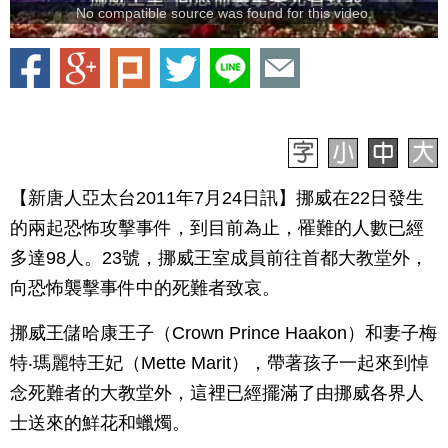
No compatible source was found for this video.
【新唐人亞太台2011年7月24日訊】挪威在22日發生
的兩起恐怖攻擊事件，到目前為止，罹難的人數已經
多達98人。23號，挪威王室成員前往首都大教堂外，
向恐怖襲擊事件中的死難者致哀。
挪威王儲哈康王子（Crown Prince Haakon）和妻子梅
特‧瑪麗特王妃（Mette Marit），帶著孩子一起來到悼
念死難者的大教堂外，這裡已經擺滿了由挪威各界人
士送來的鮮花和蠟燭。