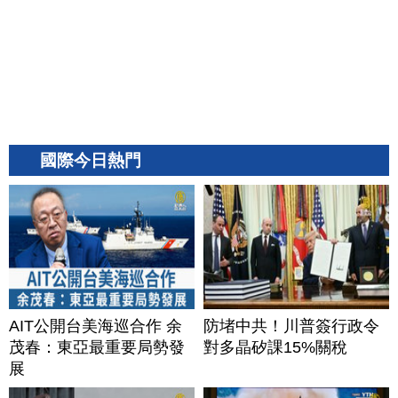
國際今日熱門
AIT公開台美海巡合作 余
防堵中共！川普簽行政令
茂春：東亞最重要局勢發
對多晶矽課15%關稅
展