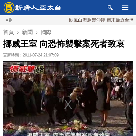
颱風白海豚襲沖繩 週末最近台灣 10日
首頁
›
新聞
›
國際
挪威王室 向恐怖襲擊案死者致哀
更新時間：2011-07-24 21:07:09