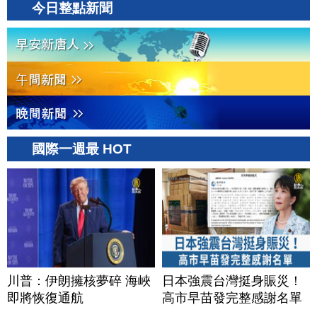
今日整點新聞
國際一週最 HOT
川普：伊朗擁核夢碎 海峽
日本強震台灣挺身賑災！
即將恢復通航
高市早苗發完整感謝名單