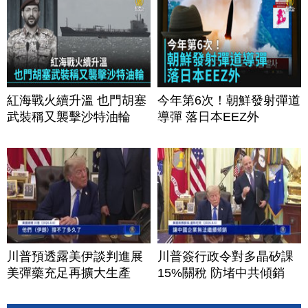
紅海戰火續升溫 也門胡塞
今年第6次！朝鮮發射彈道
武裝稱又襲擊沙特油輪
導彈 落日本EEZ外
川普預透露美伊談判進展
川普簽行政令對多晶矽課
美彈藥充足再擴大生產
15%關稅 防堵中共傾銷