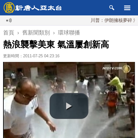
川普：伊朗擁核夢碎 海峽即
首頁
›
舊新聞類別
›
環球聯播
熱浪襲擊美東 氣溫屢創新高
更新時間：2011-07-25 04:23:16