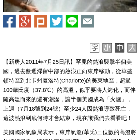
【新唐人2011年7月25日訊】罕見的熱浪襲擊半個美
國，過去數週滯留中部的熱浪正向東岸移動，從華盛
頓特區到北卡州夏洛特(Charlotte)的美東地區，超過
100華氏度（37.8℃）的高溫，似乎要將人烤化，而伴
隨高溫而來的還有潮溼，讓半個美國成為「火爐」，
上週（7月18號到24號）至少24人因熱浪導致死亡，
這波熱浪到底何時才會結束，現在讓我們去看看吧！
美國國家氣象局表示，東岸氣溫(華氏)三位數的高溫將