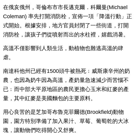
在俄亥俄州，哥倫布市市長邁克爾．科爾曼(Michael
Coleman) 率先打開消防栓，宣佈一項「降溫行動」正
式開始。根據安排，地方官員封閉了一些街道，打開
消防栓，讓孩子們從噴射而出的水柱裡，嬉戲消暑。
高溫不僅影響到人類生活，動植物也難逃高溫的肆
虐。
南達科他州已經有1500頭牛被熱死﹔威斯康辛州的奶
農，也因為奶牛因為高溫，產奶量急速減少而苦惱不
已﹔而中部大平原地區的農民更擔心玉米和紅麥的產
量，其中紅麥是美國麵包的主要原料。
用心良苦的是芝加哥布魯克菲爾德(Brookfield)動物
園，園方特別準備了加入果汁、草莓、葡萄乾的大冰
塊，讓動物們吃得開心又舒爽。