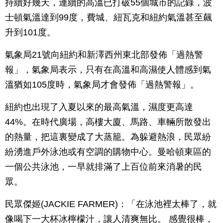
持續好幾天，連續的高溫已打破55個城市的記錄，波
士頓氣溫達到99度，費城、紐瓦克和紐約氣溫甚至飆
升到101度。
氣象局21號向紐約和新澤西州東北部發佈「過熱警
報」，氣象局表示，只有在高溫和高濕使人體感到氣
溫猶如105度時，氣象局才會發佈「過熱警報」。
紐約也出現了入夏以來的最高氣溫，濕度更高達
44%。在時代廣場，高樓大廈、馬路、車輛所散發出
的熱量，把這裏變成了大蒸籠。為躲避熱浪，民眾紛
紛湧進戶外泳池或有空調的購物中心。曼哈頓東區的
一個公共泳池，一早就排滿了上百位前來消暑的民
眾。
民眾傑姬(JACKIE FARMER)：「在泳池裡太棒了，就
像喝下一大杯冰檸檬汁，讓人清爽無比。 感覺很棒，