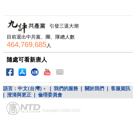
引發三退大潮
目前退出中共黨、團、隊總人數
464,769,685
人
隨處可看新唐人
語言：
中文(台灣)
|
我們的服務
|
關於我們
|
客服資訊
|
澄清與更正
|
倫理委員會
Copyright ©2002-2023