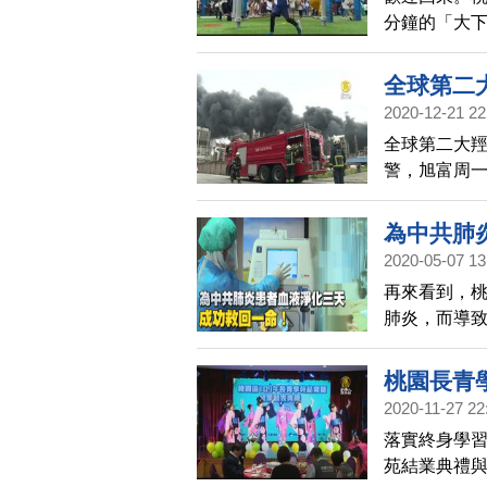
分鐘的「大
生有更多下
校安排機器
全球第二
2020-12-21 22
全球第二大
警，旭富周一
估火災損失達
全毀，訂單
為中共肺
損失，還有
2020-05-07 13
再來看到，
肺炎，而導致
國際期刊正
桃園長青
2020-11-27 22
落實終身學習
苑結業典禮