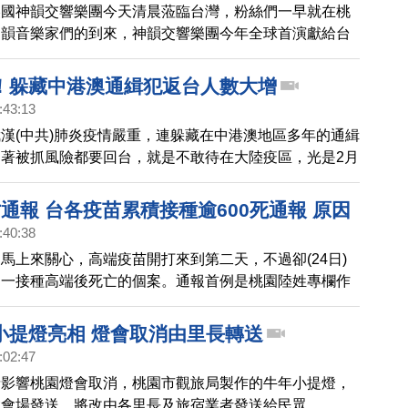
美國神韻交響樂團今天清晨蒞臨台灣，粉絲們一早就在桃
神韻音樂家們的到來，神韻交響樂團今年全球首演獻給台
感謝純善純美，正面能量的演出。
！躲藏中港澳通緝犯返台人數大增
:43:13
漢(中共)肺炎疫情嚴重，連躲藏在中港澳地區多年的通緝
著被抓風險都要回台，就是不敢待在大陸疫區，光是2月
送12名通緝犯，桃園地檢署特別在地下停車場設置簡易
免檢察官、書記官和返台通緝犯近距離接觸，遭受病毒感
通報 台各疫苗累積接種逾600死通報 原因
:40:38
馬上來關心，高端疫苗開打來到第二天，不過卻(24日)
周一接種高端後死亡的個案。通報首例是桃園陸姓專欄作
心表示個案初步判定有心肌梗塞可能性，要再等司法相
目前為止，已經有超過653人，接種疫苗後死亡。指揮
小提燈亮相 燈會取消由里長轉送
在解剖案例中，尚未看到死因和疫苗有直接相關。
:02:47
情影響桃園燈會取消，桃園市觀旅局製作的牛年小提燈，
會會場發送，將改由各里長及旅宿業者發送給民眾。