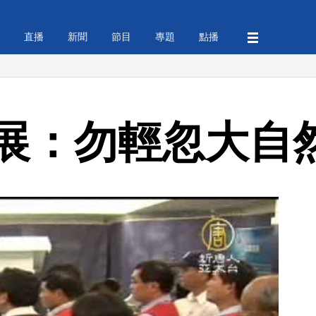
直播
新聞
節目
專題
點播
展：勿輕忽大自