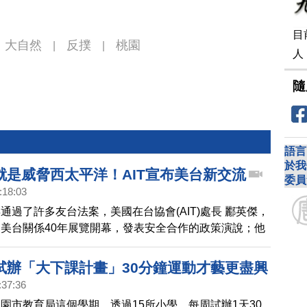
目
大自然
反撲
桃園
|
|
人
隨
語言
於我
就是威脅西太平洋！AIT宣布美台新交流
委員
:18:03
通過了許多友台法案，美國在台協會(AIT)處長 酈英傑，
美台關係40年展覽開幕，發表安全合作的政策演說；他
臨的軍事等威脅，他強調，威脅台灣就是威脅西太平洋，
美台安全交流計畫。
試辦「大下課計畫」30分鐘運動才藝更盡興
:37:36
園市教育局這個學期，透過15所小學，每周試辦1天30