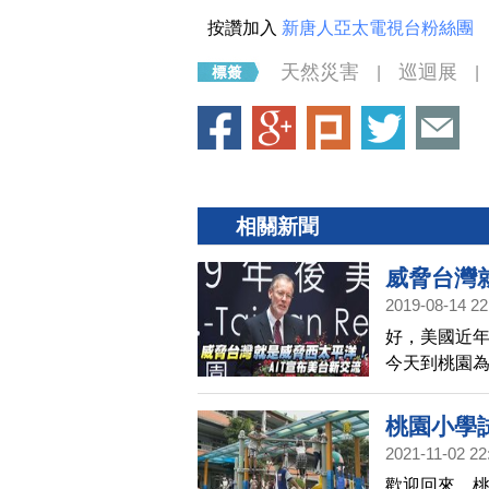
按讚加入
新唐人亞太電視台粉絲團
天然災害
巡迴展
|
|
相關新聞
威脅台灣
2019-08-14 22
好，美國近年
今天到桃園為
提到台灣面
並宣布新的
桃園小學
2021-11-02 22
歡迎回來。桃