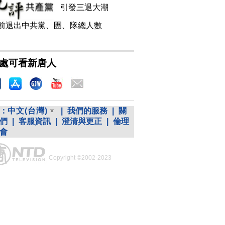
引發三退大潮
前退出中共黨、團、隊總人數
處可看新唐人
：
中文(台灣)
|
我們的服務
|
關
們
|
客服資訊
|
澄清與更正
|
倫理
會
Copyright ©2002-2023