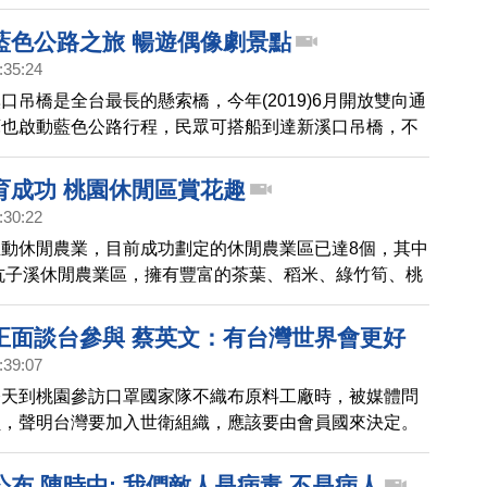
到老、學到老」的長者風範。帶您一起去看看。
藍色公路之旅 暢遊偶像劇景點
:35:24
口吊橋是全台最長的懸索橋，今年(2019)6月開放雙向通
庫也啟動藍色公路行程，民眾可搭船到達新溪口吊橋，不
塞車之苦，又可欣賞湖光山色的景緻。
育成功 桃園休閒區賞花趣
:30:22
動休閒農業，目前成功劃定的休閒農業區已達8個，其中
坑子溪休閒農業區，擁有豐富的茶葉、稻米、綠竹筍、桃
農產，也結合桃園市「一休區一花卉」的政策，將「桃金
象花卉。目前正逢開花季節，帶您一起去賞花。
正面談台參與 蔡英文：有台灣世界會更好
:39:07
今天到桃園參訪口罩國家隊不織布原料工廠時，被媒體問
員，聲明台灣要加入世衛組織，應該要由會員國來決定。
，對全世界來講有台灣參與，醫療體系會更好。
布 陳時中: 我們敵人是病毒 不是病人