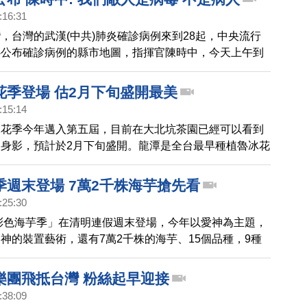
:16:31
，台灣的武漢(中共)肺炎確診病例來到28起，中央流行
心公布確診病例的縣市地圖，指揮官陳時中，今天上午到
疫準備工作。陳時中說，希望中央跟地方密切合作，並
同的敵人不是病人，是病毒。
花季登場 估2月下旬盛開最美
:15:14
冰花季今年邁入第五屆，目前在大北坑茶園已經可以看到
身影，預計於2月下旬盛開。龍潭是全台最早種植魯冰花
15公頃的金黃魯冰花，分布於大北坑休閒農業區及和窯
茶園間，民眾可以把握時間到龍潭食茶賞花。
季週末登場 7萬2千株海芋搶先看
:25:30
園彩色海芋季」在清明連假週末登場，今年以愛神為主題，
神的裝置藝術，還有7萬2千株的海芋、15個品種，9種
萬株百合、香水百合等花卉，邀請遊客在繽紛花海，感受
樂團飛抵台灣 粉絲起早迎接
:38:09