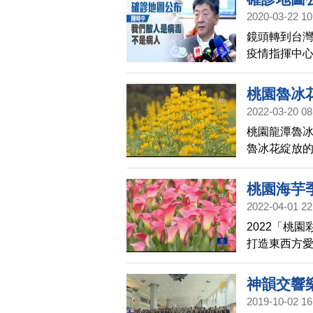
2020-03-22 10
鏡頭轉到台灣
疫情指揮中
桃園聽取防
說，我們共
桃園魯冰
2022-03-20 08
桃園龍潭魯
魯冰花綻放的
的地區，有近
文創園區的
桃園海芋
2022-04-01 22
2022「桃
打造東西方愛
顏色，搭配2
芳香浪漫。
神韻交響
2019-10-02 16