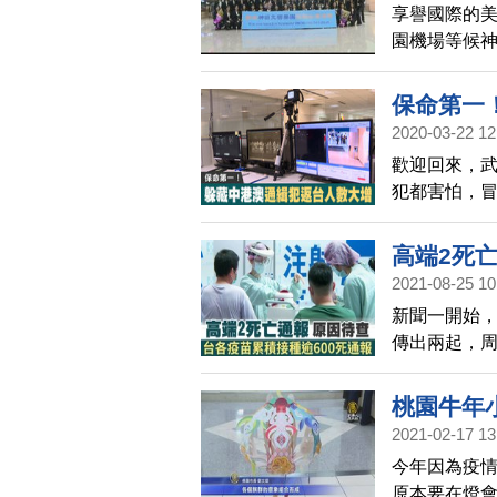
享譽國際的
園機場等候
灣，觀眾們
保命第一
2020-03-22 12
歡迎回來，武
犯都害怕，冒
份，航警就移
偵查庭，避
高端2死亡
染。
2021-08-25 10
待查
新聞一開始，
傳出兩起，
家，指揮中
驗。而台灣到
桃園牛年
中心指出，
2021-02-17 13
今年因為疫
原本要在燈