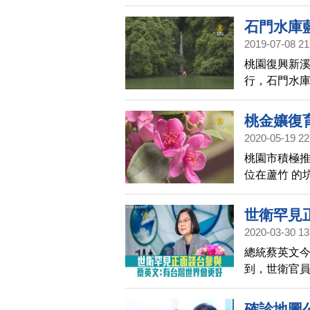
體現出「活
石門水庫
2019-07-08 21
桃園復興新溪
行，石門水
需經台七線
桃金孃復
2020-05-19 22
桃園市積極推
位在蘆竹 的
金孃等特色
孃」作為形
世衛罕見
2020-03-30 13
總統蔡英文
到，世衛官
蔡英文表示
確診地圖公