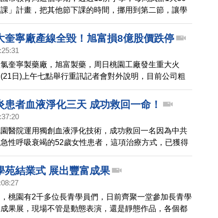
下課」計畫，把其他節下課的時間，挪用到第二節，讓學
課時間，展開特色活動，像是有學校安排巧固球，有的學
人，還有校園把呼拉圈當成下課活動，相當有創意。
大奎寧廠產線全毀！旭富損8億股價跌停
:25:31
羥氯奎寧製藥廠，旭富製藥，周日桃園工廠發生重大火
(21日)上午七點舉行重訊記者會對外說明，目前公司粗
新台幣8億元，雖然可以獲得保險理賠，不過生產線確定
受到影響下，旭富周一上午一開盤，股價跌停，相關賠償
炎患者血液淨化三天 成功救回一命！
復工進度，還需要進一步確認。
:37:20
桃園醫院運用獨創血液淨化技術，成功救回一名因為中共
急性呼吸衰竭的52歲女性患者，這項治療方式，已獲得
式接受，成為全球首例，也是台灣之光。
學苑結業式 展出豐富成果
:08:27
，桃園有2千多位長青學員們，日前齊聚一堂參加長青學
與成果展，現場不管是動態表演，還是靜態作品，各個都