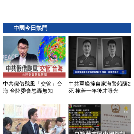
中國今日熱門
中共假借颱風「交管」台
中共軍艦撞自家海警船釀2
海 台陸委會怒轟無知
死 掩蓋一年後才曝光