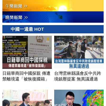
中國一週最 HOT
日籍華商回中國探親 傳遭
台灣雲林縣議會反中共跨
禁離境還「被恢復國籍」
境鎮壓提案 無異議通過