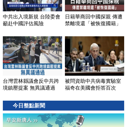
中共出入境新規 台陸委會
日籍華商回中國探親 傳遭
籲赴中國評估風險
禁離境還「被恢復國籍」
台灣雲林縣議會反中共跨
被問資助中共病毒實驗室
境鎮壓提案 無異議通過
福奇在美國會拒答百次
今日整點新聞