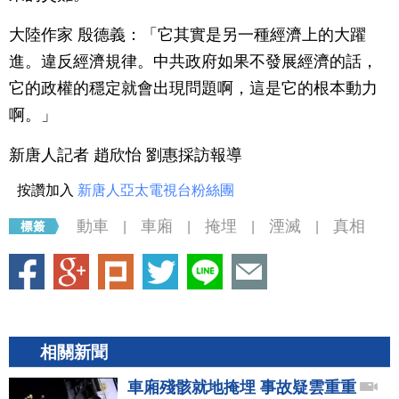
大陸作家 殷德義：「它其實是另一種經濟上的大躍
進。違反經濟規律。中共政府如果不發展經濟的話，
它的政權的穩定就會出現問題啊，這是它的根本動力
啊。」
新唐人記者 趙欣怡 劉惠採訪報導
按讚加入
新唐人亞太電視台粉絲團
動車
車廂
掩埋
湮滅
真相
|
|
|
|
相關新聞
車廂殘骸就地掩埋 事故疑雲重重