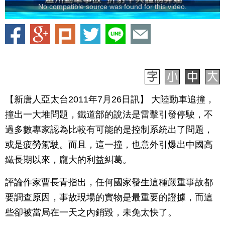
No compatible source was found for this video.
【新唐人亞太台2011年7月26日訊】 大陸動車追撞，
撞出一大堆問題，鐵道部的說法是雷擊引發停駛，不
過多數專家認為比較有可能的是控制系統出了問題，
或是疲勞駕駛。而且，這一撞，也意外引爆出中國高
鐵長期以來，龐大的利益糾葛。
評論作家曹長青指出，任何國家發生這種嚴重事故都
要調查原因，事故現場的實物是最重要的證據，而這
些卻被當局在一天之內銷毀，未免太快了。