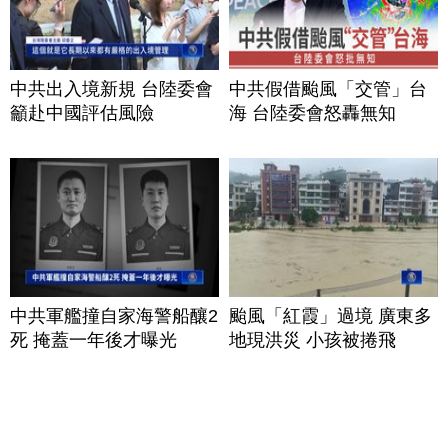
中共出入境新規 台陸委會
中共假借颱風「交管」台
籲赴中國評估風險
海 台陸委會怒轟無知
中共軍艦撞自家海警船釀2
颱風「紅霞」過境 廣東多
死 掩蓋一年後才曝光
地現洪災 小孩被捲飛