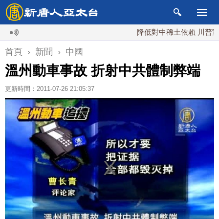
降低對中稀土依賴 川普宣布礦業
首頁
›
新聞
›
中國
溫州動車事故 折射中共體制弊端
更新時間：2011-07-26 21:05:37