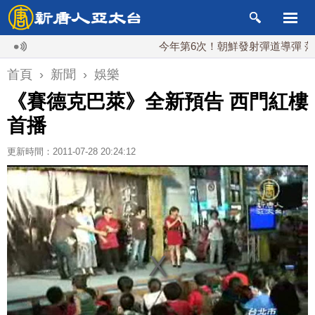
今年第6次！朝鮮發射彈道導彈 落日本E
首頁
›
新聞
›
娛樂
《賽德克巴萊》全新預告 西門紅樓
首播
更新時間：2011-07-28 20:24:12