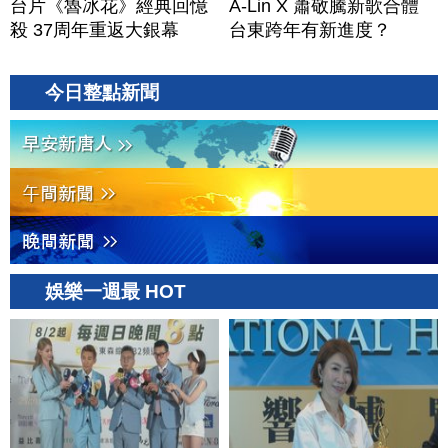
台片《魯冰花》經典回憶
A-Lin X 蕭敬騰新歌合體
殺 37周年重返大銀幕
台東跨年有新進度？
今日整點新聞
娛樂一週最 HOT