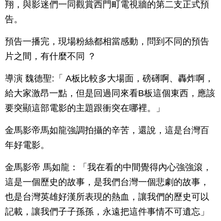
翔，與影迷們一同觀賞西門町電視牆的第二支正式預
告。
預告一播完，現場粉絲都相當感動，問到不同的預告
片之間，有什麼不同 ？
導演 魏德聖:「 A板比較多大場面，磅礡啊、轟炸啊，
給大家激昂一點，但是回過同來看B板這個東西，應該
要突顯這部電影的主題跟衝突在哪裡。」
金馬影帝馬如龍強調拍攝的辛苦，還說，這是台灣百
年好電影。
金馬影帝 馬如龍：「我在看的中間覺得內心強強滾，
這是一個歷史的故事，是我們台灣一個悲劇的故事，
也是台灣英雄好漢所表現的熱血，讓我們的歷史可以
記載，讓我們子子孫孫，永遠把這件事情不可遺忘」