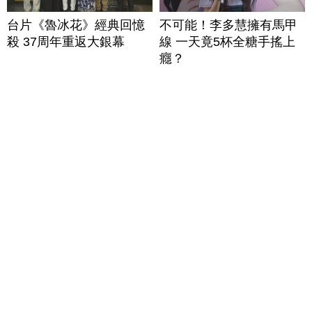
台片《魯冰花》經典回憶
不可能！李多慧擁有馬甲
殺 37周年重返大銀幕
線 一天竟5杯全糖手搖上
癮？