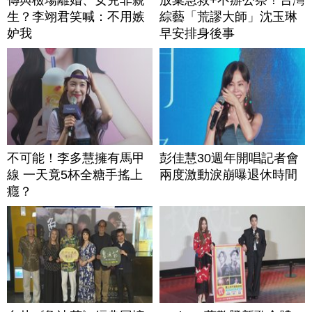
生？李翊君笑喊：不用嫉
綜藝「荒謬大師」沈玉琳
妒我
早安排身後事
不可能！李多慧擁有馬甲
彭佳慧30週年開唱記者會
線 一天竟5杯全糖手搖上
兩度激動淚崩曝退休時間
癮？