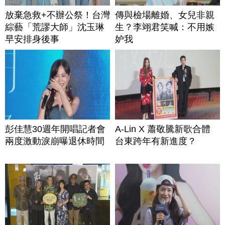
放棄急救+不辦公祭！台灣
傳與檢場離婚、女兒非親
綜藝「荒謬大師」沈玉琳
生？李翊君笑喊：不用嫉
早安排身後事
妒我
彭佳慧30週年開唱記者會
A-Lin X 蕭敬騰新歌合體
兩度激動淚崩曝退休時間
台東跨年有新進度？