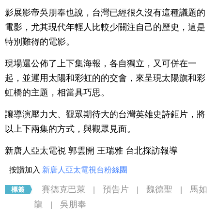
影展影帝吳朋奉也說，台灣已經很久沒有這種議題的
電影，尤其現代年輕人比較少關注自己的歷史，這是
特別難得的電影。
現場還公佈了上下集海報，各自獨立，又可併在一
起，並運用太陽和彩虹的的交會，來呈現太陽旗和彩
虹橋的主題，相當具巧思。
讓導演壓力大、觀眾期待大的台灣英雄史詩鉅片，將
以上下兩集的方式，與觀眾見面。
新唐人亞太電視 郭雲開 王瑞雅 台北採訪報導
按讚加入
新唐人亞太電視台粉絲團
賽德克巴萊
預告片
魏德聖
馬如
|
|
|
龍
吳朋奉
|