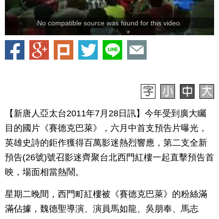
No compatible source was found for this video.
【新唐人亞太台2011年7月28日訊】今年受到廣大矚
目的國片《賽德克巴萊》，六月中首支預告片曝光，
英雄史詩的鉅作獲得百萬影迷熱烈響應，第二支全新
預告(26號)號召影迷齊聚台北西門紅樓一起直擊預告首
映，場面相當熱鬧。
星期二晚間，西門町紅樓被《賽德克巴萊》的粉絲滿
滿佔據，魏德聖導演、演員馬如龍、吳朋奉、馬志