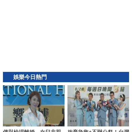
娛樂今日熱門
傳與檢場離婚、女兒非親
放棄急救+不辦公祭！台灣