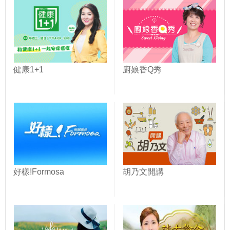
健康1+1
廚娘香Q秀
好樣!Formosa
胡乃文開講