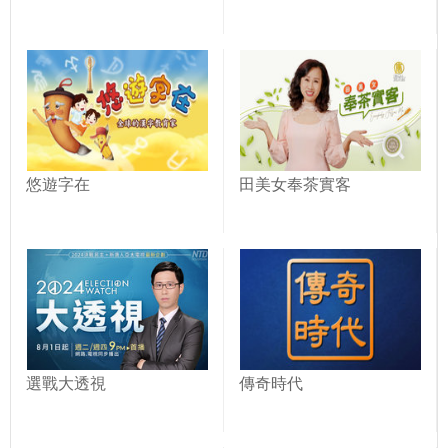
悠遊字在
田美女奉茶實客
選戰大透視
傳奇時代