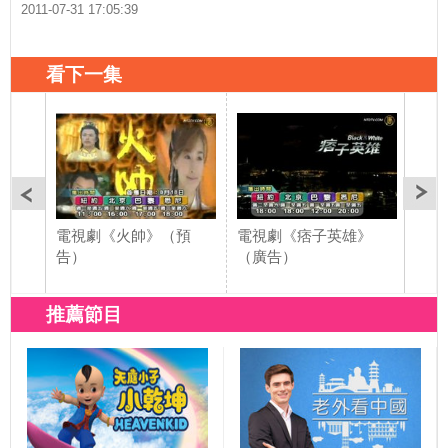
2011-07-31 17:05:39
看下一集
電視劇《火帥》（預
電視劇《痞子英雄》
【預
告）
（廣告）
推薦節目