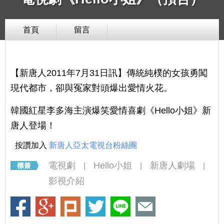
首頁
留言
【新唐人2011年7月31日訊】傳統純樸的女孩勇闖
現代都市，卻與冤家對頭爆出愛情火花。
韓國紅星李多海主演爆笑愛情喜劇《Hello小姐》新
唐人登場！
按讚加入
新唐人亞太電視台粉絲團
電視劇
Hello小姐
新唐人劇場
|
|
|
影視介紹