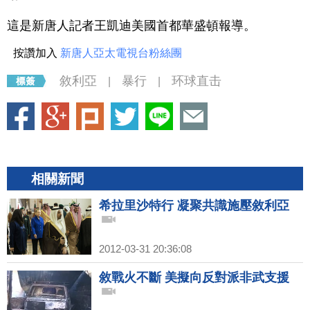
這是新唐人記者王凱迪美國首都華盛頓報導。
按讚加入
新唐人亞太電視台粉絲團
敘利亞
暴行
环球直击
|
|
相關新聞
希拉里沙特行 凝聚共識施壓敘利亞
2012-03-31 20:36:08
敘戰火不斷 美擬向反對派非武支援