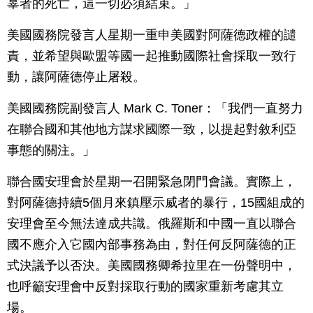
辜者的死亡，這一切必須結束。」
美國國務院發言人星期一重申美國對阿薩德政權的譴
責，並希望與歐盟等國一起推動國際社會採取一致行
動，讓阿薩德停止屠殺。
美國國務院副發言人 Mark C. Toner：「我們一直努力
在聯合國和其他地方謀求國際一致，以提起對敘利亞
事態的關注。」
聯合國安理會於星期一召開緊急閉門會議。實際上，
對阿薩德持續5個月來鎮壓示威者的暴行，15國組成的
安理會至今無法達成共識。俄羅斯和中國一直以聯合
國不應介入它國內部事務為由，對任何反阿薩德的正
式決議予以否決。美國國務卿希拉里在一份聲明中，
也呼籲安理會中反對採取行動的國家重新考慮其立
場。