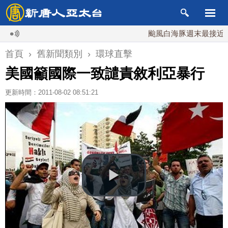
颱風白海豚週末最接近台灣 
首頁
›
舊新聞類別
›
環球直擊
美國籲國際一致譴責敘利亞暴行
更新時間：2011-08-02 08:51:21