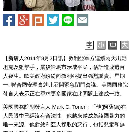
【新唐人2011年8月2日訊】敘利亞軍方連續兩天出動
坦克及狙擊手，屠殺哈馬市示威平民，估計造成過百
人喪生。歐美政府紛紛向敘利亞提出強烈譴責。星期
一, 聯合國安理會就此召開緊急閉門會議。美國國務院
發言人表示正在尋求更多國家在此問題上達成一致。
美國國務院副發言人 Mark C. Toner：「他(阿薩德)在
人民眼中已經沒有合法性。他越來越成為該國暴力的
唯一來源。他對敘利亞人採取的惡行，包括兒童和無