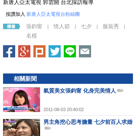
新唐人亞太電視 郭雲開 台北採訪報導
按讚加入
新唐人亞太電視台粉絲團
張鈞甯
情人節
七夕
服裝秀
|
|
|
|
名模
相關新聞
氣質美女張鈞甯 化身完美情人
2011-08-03 20:40:02
男主角挖心思考膽量 七夕前百人求婚