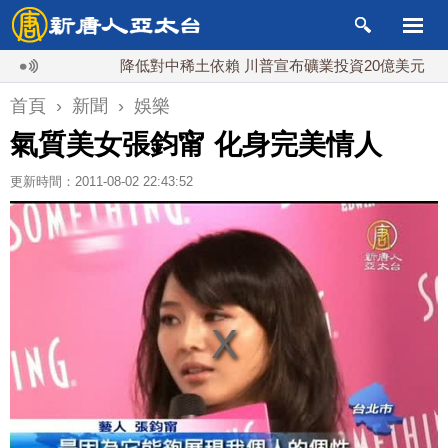
降低對中稀土依賴 川普宣布礦業投資20億美元
中
首頁
›
新聞
›
娛樂
氣質美女張鈞甯 化身完美情人
更新時間：2011-08-02 22:43:52