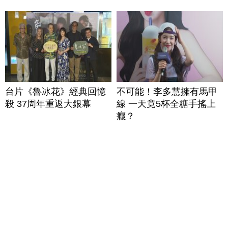
台片《魯冰花》經典回憶
不可能！李多慧擁有馬甲
殺 37周年重返大銀幕
線 一天竟5杯全糖手搖上
癮？