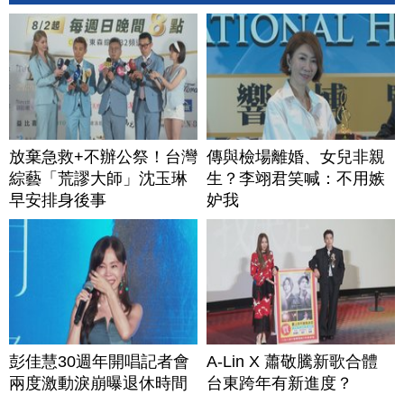
放棄急救+不辦公祭！台灣
傳與檢場離婚、女兒非親
綜藝「荒謬大師」沈玉琳
生？李翊君笑喊：不用嫉
早安排身後事
妒我
彭佳慧30週年開唱記者會
A-Lin X 蕭敬騰新歌合體
兩度激動淚崩曝退休時間
台東跨年有新進度？