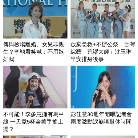
傳與檢場離婚、女兒非親
放棄急救+不辦公祭！台灣
生？李翊君笑喊：不用嫉
綜藝「荒謬大師」沈玉琳
妒我
早安排身後事
不可能！李多慧擁有馬甲
彭佳慧30週年開唱記者會
線 一天竟5杯全糖手搖上
兩度激動淚崩曝退休時間
癮？