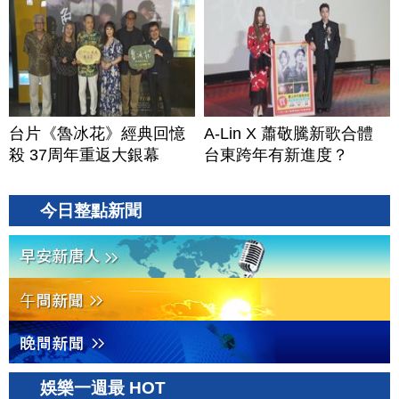
台片《魯冰花》經典回憶
A-Lin X 蕭敬騰新歌合體
殺 37周年重返大銀幕
台東跨年有新進度？
今日整點新聞
娛樂一週最 HOT