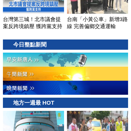
台灣第三城！北市議會提
台南「小黃公車」新增3路
案反跨境鎮壓 獲跨黨支持
線 完善偏鄉交通運輸
今日整點新聞
地方一週最 HOT