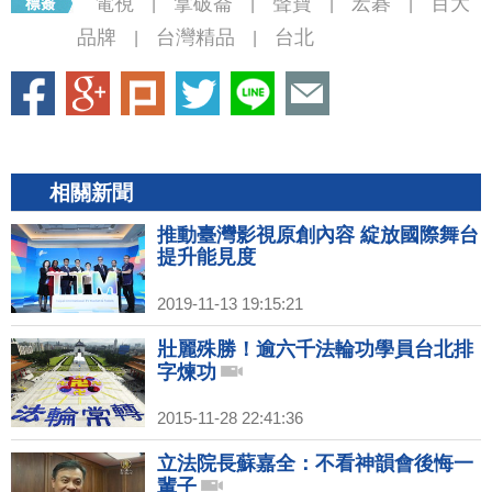
電視
拿破崙
聲寶
宏碁
百大
|
|
|
|
品牌
台灣精品
台北
|
|
相關新聞
推動臺灣影視原創內容 綻放國際舞台
提升能見度
2019-11-13 19:15:21
壯麗殊勝！逾六千法輪功學員台北排
字煉功
2015-11-28 22:41:36
立法院長蘇嘉全：不看神韻會後悔一
輩子