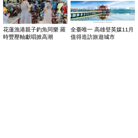
花蓮漁港親子釣魚同樂 羅
全臺唯一 高雄登英媒11月
時豐壓軸獻唱掀高潮
值得造訪旅遊城市