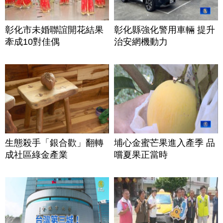
彰化市未婚聯誼開花結果
彰化縣強化警用車輛 提升
牽成10對佳偶
治安網機動力
生態殺手「銀合歡」翻轉
埔心金蜜芒果進入產季 品
成社區綠金產業
嚐夏果正當時