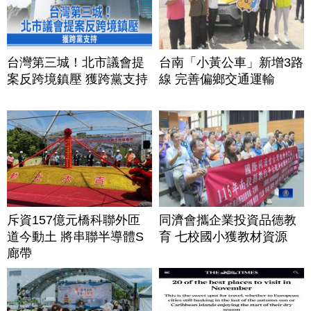
台灣第三城！北市議會提
台南「小黃公車」新增3路
案反跨境鎮壓 獲跨黨支持
線 完善偏鄉交通運輸
斥資157億元橋科聯外匝
同濟會攜企業投資品德教
道今動土 將串聯半導體S
育 七校國小獲教材資源
廊帶