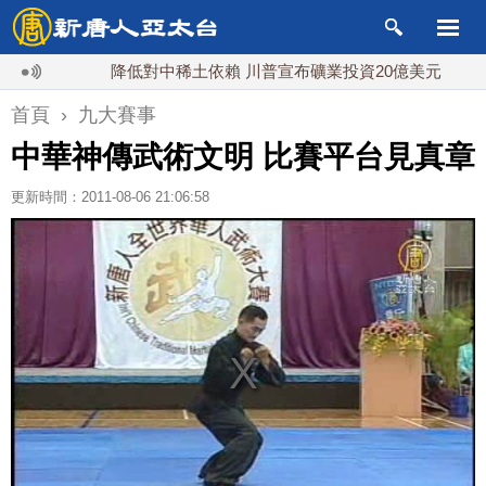
降低對中稀土依賴 川普宣布礦業投資20億美元
中
首頁
›
九大賽事
中華神傳武術文明 比賽平台見真章
更新時間：2011-08-06 21:06:58