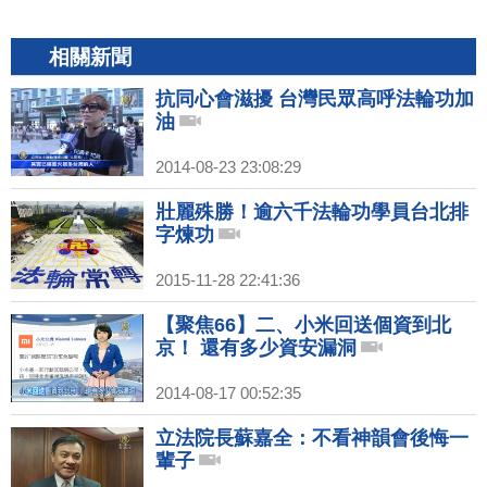
相關新聞
抗同心會滋擾 台灣民眾高呼法輪功加
油
2014-08-23 23:08:29
壯麗殊勝！逾六千法輪功學員台北排
字煉功
2015-11-28 22:41:36
【聚焦66】二、小米回送個資到北
京！ 還有多少資安漏洞
2014-08-17 00:52:35
立法院長蘇嘉全：不看神韻會後悔一
輩子