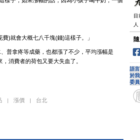
)這樣子，如果漲幅的話，因為小孩子喝牛奶，一個
目
人
費)就會大概七八千塊(錢)這樣子。」
隨
水、普拿疼等成藥，也都漲了不少，平均漲幅是
起來，消費者的荷包又要大失血了。
語言
於我
委員
品
漲價
台北
|
|