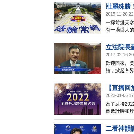
壯麗殊勝
2015-11-28 22
一掃前幾天
有一場盛大的
排出壯觀盛
捉這難得一
立法院長
2017-02-16 20
歡迎回來。美
館，掀起各
了今天(16日
【直播回放
2022-01-06 17
為了迎接20
倒數計時和
澳洲悉尼（
市，讓觀眾
二看神韻