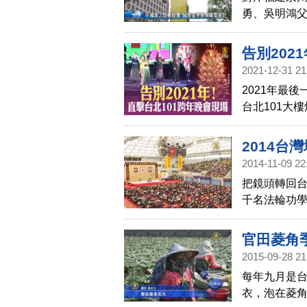
「滿腔憤恨
勇、吳明鴻
已經借親戚使
落；國泰金
告別202
2021-12-31 21
2021年最
台北101大
國際衛星訊
等候，晚會
2014台
2014-11-09 22
把鏡頭轉回
千名法輪功學
一年一度的
外的法輪功學
官田菱角
2015-09-28 21
每年九月是
衣，泡在菱