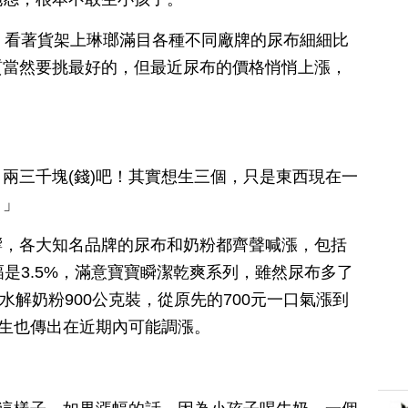
，看著貨架上琳瑯滿目各種不同廠牌的尿布細細比
質當然要挑最好的，但最近尿布的價格悄悄上漲，
兩三千塊(錢)吧！其實想生三個，只是東西現在一
。」
響，各大知名品牌的尿布和奶粉都齊聲喊漲，包括
幅是3.5%，滿意寶寶瞬潔乾爽系列，雖然尿布多了
巢水解奶粉900公克裝，從原先的700元一口氣漲到
優生也傳出在近期內可能調漲。