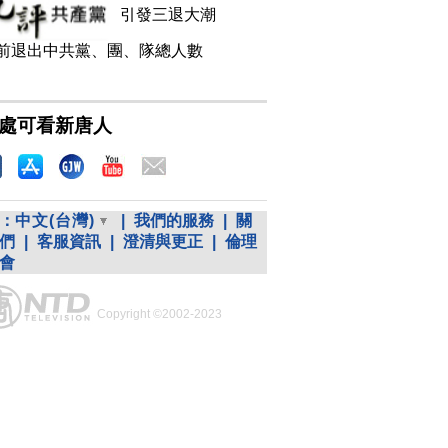
引發三退大潮
前退出中共黨、團、隊總人數
處可看新唐人
：
中文(台灣)
|
我們的服務
|
關
們
|
客服資訊
|
澄清與更正
|
倫理
會
Copyright ©2002-2023