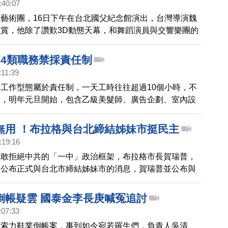
:40:07
藝術團，16日下午在台北國父紀念館演出，台灣導演魏
賞，他除了讚歎3D動態天幕，和舞蹈演員與交響樂團的
外，更說演出能喚起現代人沉澱、思考，找到人存在、生
。
14類職務禁採責任制
:11:39
工作型態屬於責任制，一天工時往往超過10個小時，不
定，明年元旦開始，包含乙級美髮師、廣告企劃、室內設
類責任制的職務，將回歸一天8小時的基本工時，超時必
。
無用 ！布拉格與台北締結姊妹市挺民主
:19:16
勇敢拒絕中共的「一中」政治框架，布拉格市長賀瑞普，
上公布正式與台北市締結姊妹市的消息，賀瑞普並公布與
市長柯文哲，兩人的握手合照，賀瑞普在發布的貼文中，
華民國旗與捷克國旗符號，並寫上，這項姊妹市關係對雙
倒帳疑雲 國泰金李長庚喊冤追討
有利」，因為雙方「擁有共同民主價值，而且尊重基本人
:07:33
由」。賀瑞普昨天在德國週日世界報發表評論，指出中共
州索力鞋業倒帳案，事到如今宛若羅生們，負責人吳清