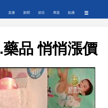
直播
新聞
節目
專題
點播
.藥品 悄悄漲價