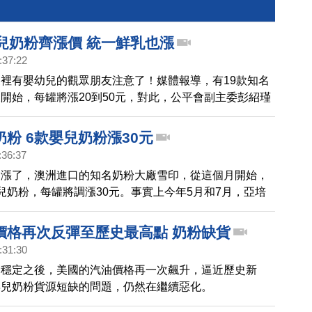
幼兒奶粉齊漲價 統一鮮乳也漲
:37:22
裡有嬰幼兒的觀眾朋友注意了！媒體報導，有19款知名
開始，每罐將漲20到50元，對此，公平會副主委彭紹瑾
解是否涉及聯合壟斷行為。另外在鮮奶部分，統一企業生
，每罐也將漲1到9元。統一表示，前年到去年提升了3
粉 6款嬰兒奶粉漲30元
的收購價，但都自行吸收，這次公司決定，開始調整價
:36:37
調漲了，澳洲進口的知名奶粉大廠雪印，從這個月開始，
兒奶粉，每罐將調漲30元。事實上今年5月和7月，亞培
嬰兒奶粉，也剛調漲過價格，現在雪印也要調漲，不少家
不消！
價格再次反彈至歷史最高點 奶粉缺貨
:31:30
的穩定之後，美國的汽油價格再一次飆升，逼近歷史新
嬰兒奶粉貨源短缺的問題，仍然在繼續惡化。