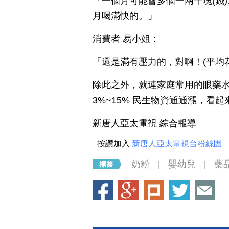
「一個月可能會多個一兩千塊(錢
月喝滿快的。」
消費者 易小姐：
「還是滿有壓力的，對啊！(平均花
除此之外，就連家庭常用的眼藥
3%~15% 民生物資通通漲，看
新唐人亞太電視 綜合報導
按讚加入
新唐人亞太電視台粉絲團
奶粉
嬰幼兒
藥
|
|