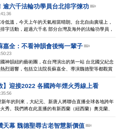
！逾六千法輪功學員台北排字煉功
:41:36
寒冷低溫，今天上午的天氣相當晴朗。台北自由廣場上，
排字活動，超過六千名 部分台灣及海外的法輪功學員，
大的法輪圖形，演煉功法，路過的民眾紛紛拿起相機，捕
見的珍貴畫面。
蘇嘉全：不看神韻會後悔一輩子
:50:23
國神韻紐約藝術團，在台灣演出的第一站 台北國父紀念
界熱烈迴響，包括立法院長蘇嘉全、導演魏德聖等都觀賞
)下午的演出。
】迎接2022 各國跨年煙火秀線上看
:35:56
22新年的到來，大紀元、新唐人將聯合直播全球各地跨年
煙火秀。我們將在此直播的有新西蘭（紐西蘭）奧克蘭、
雪梨）、台灣台北、香港、泰國曼谷、迪拜（杜拜）等城
一睹各國慶祝跨年的盛況。
讚天幕 魏德聖尋古老智慧新價值