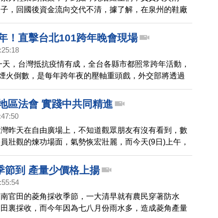
」，並試圖左右捷克的輿論。
父子，回國後資金流向交代不清，據了解，在泉州的鞋廠
用復工，但跟台灣銀行聯貸的6000萬美元，至今全無下
控總經理李長庚也不免重話批評。
1年！直擊台北101跨年晚會現場
:25:18
後一天，台灣抵抗疫情有成，全台各縣市都照常跨年活動，
樓煙火倒數，是每年跨年夜的壓軸重頭戲，外交部將透過
號向全球轉播。今天從下午三點開放入場，不少民眾排隊
從七點開始，帶您直擊北市的跨年現場。
灣地區法會 實踐中共同精進
:47:50
台灣昨天在自由廣場上，不知道觀眾朋友有沒有看到，數
員壯觀的煉功場面，氣勢恢宏壯麗，而今天(9日)上午，
法輪大法修煉心得交流會也在台北召開，還有許多來自國
員參與，現場共計約7500人，一起來看看。
季節到 產量少價格上揚
:55:54
台南官田的菱角採收季節，一大清早就有農民穿著防水
角田裏採收，而今年因為七八月份雨水多，造成菱角產量