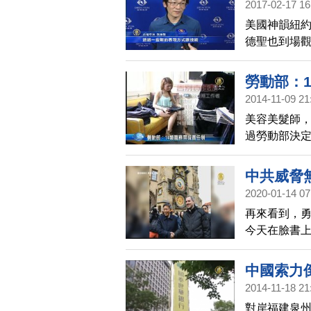
2017-02-17 16
美國神韻紐約
德聖也到場觀
精準配合之
活的新價值
勞動部：
2014-11-09 21
美容美髮師，
過勞動部決
計師等，14
須給加班費
中共威脅
2020-01-14 07
再來看到，
今天在臉書
來訪的台北
打上三次中
中國索力
方都「最為
2014-11-18 21
權和文化自
對岸福建泉