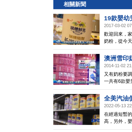
相關新聞
19款嬰
2017-03-02 07
歡迎回來，家
奶粉，從今天
說，將會了
產的瑞穗鮮乳
澳洲雪印奶
次酪農生乳
2014-11-02 21
格。
又有奶粉要
一共有6款嬰
和美強生的
長大喊，吃
全美汽油
2022-05-13 22
在經過短暫
高，另外，